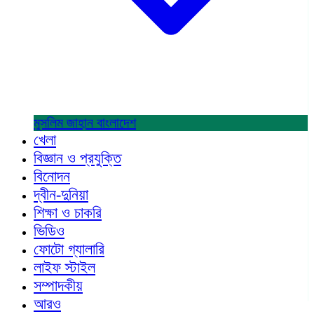
মুসলিম জাহান
বাংলাদেশ
খেলা
বিজ্ঞান ও প্রযুক্তি
বিনোদন
দ্বীন-দুনিয়া
শিক্ষা ও চাকরি
ভিডিও
ফোটো গ্যালারি
লাইফ স্টাইল
সম্পাদকীয়
আরও