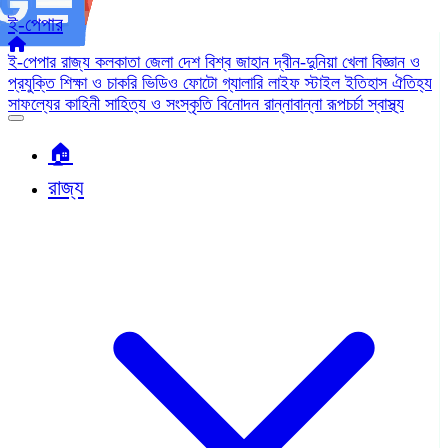
ই-পেপার
ই-পেপার
রাজ্য
কলকাতা
জেলা
দেশ
বিশ্ব জাহান
দ্বীন-দুনিয়া
খেলা
বিজ্ঞান ও
প্রযুক্তি
শিক্ষা ও চাকরি
ভিডিও
ফোটো গ্যালারি
লাইফ স্টাইল
ইতিহাস ঐতিহ্য
সাফল্যের কাহিনী
সাহিত্য ও সংস্কৃতি
বিনোদন
রান্নাবান্না
রূপচর্চা
স্বাস্থ্য
🏠︎
রাজ্য