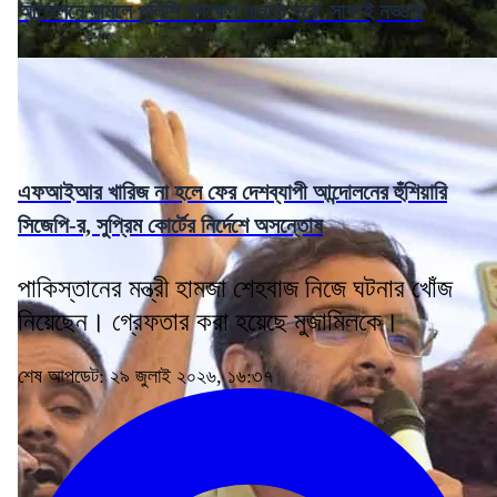
আন্দোলনে নামলে পুলিশি পদক্ষেপ মানতে হবে' সাফাই নড্ডার
এফআইআর খারিজ না হলে ফের দেশব্যাপী আন্দোলনের হুঁশিয়ারি
সিজেপি-র, সুপ্রিম কোর্টের নির্দেশে অসন্তোষ
পাকিস্তানের মন্ত্রী হামজা শেহবাজ নিজে ঘটনার খোঁজ
নিয়েছেন। গ্রেফতার করা হয়েছে মুজামিলকে।
শেষ আপডেট: ২৯ জুলাই ২০২৬, ১৬:৩৭