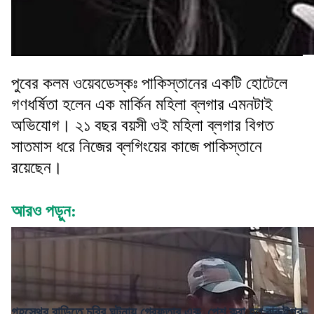
পুবের কলম ওয়েবডেস্কঃ পাকিস্তানের একটি হোটেলে
গণধর্ষিতা হলেন এক মার্কিন মহিলা ব্লগার এমনটাই
অভিযোগ। ২১ বছর বয়সী ওই মহিলা ব্লগার বিগত
সাতমাস ধরে নিজের ব্লগিংয়ের কাজে পাকিস্তানে
রয়েছেন।
আরও পড়ুন:
গৃহস্থের বাড়িতে চুরির ঘটনায় গ্রেফতার এক, পেশ করা হল বারুইপুর