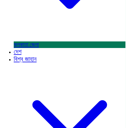
কলকাতা
জেলা
দেশ
বিশ্ব জাহান