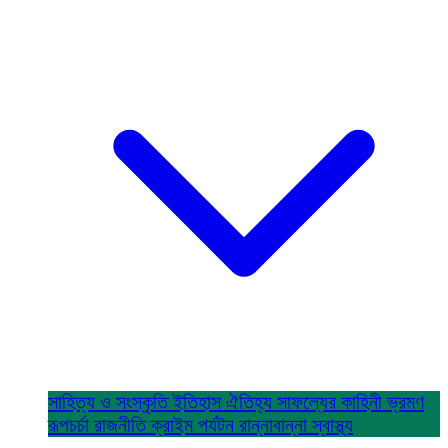
সাহিত্য ও সংস্কৃতি
ইতিহাস ঐতিহ্য
সাফল্যের কাহিনী
ভ্রমণ
রূপচর্চা
রাজনীতি
ক্রাইম
পর্যটন
রান্নাবান্না
স্বাস্থ্য