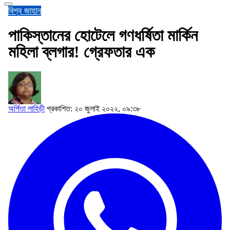
বিশ্ব জাহান
পাকিস্তানের হোটেলে গণধর্ষিতা মার্কিন
মহিলা ব্লগার! গ্রেফতার এক
অর্পিতা লাহিড়ী
প্রকাশিত: ২০ জুলাই ২০২২, ০৯:৩৮