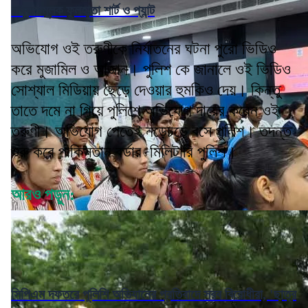
বাধ্যতামূলক ফুলহাতা শার্ট ও প্যান্ট
অভিযোগ ওই তরুণীকে নির্যাতনের ঘটনা পুরো ভিডিও
করে মুজামিল ও আজান। পুলিশ কে জানালে ওই ভিডিও
সোশ্যাল মিডিয়ায় ছেড়ে দেওয়ার হুমকিও দেয়। কিন্তু
তাতে দমে না গিয়ে পুলিশে অভিযোগ দায়ের করেন ওই
তরুণী। অভিযোগ পেতেই নড়েচড়ে বসে পুলিশ। তদন্ত
শুরু করে পাকিস্তান বর্ডার মিলিটারি পুলিশ।
আরও পড়ুন:
সিপিএম দফতরে পুলিশি অভিযানের প্রতিবাদে সরব বিরোধীরা, 'ছাত্র