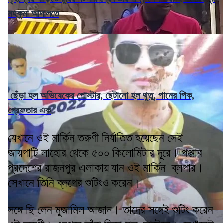
মহকুমা আদালতে
ছেঁড়া হল অভিষেকের পোস্টার, ছেটানো হল থুতু, পানের পিক,
গ্রেফতার এক
যেখানে ওই মার্কিন তরুণী নির্যাতিত হয়েছেন সেই
জায়গাটি লাহোর থেকে ৫০০ কিলোমিটার দূরে। পঞ্জাব
প্রদেশের রাজনপুর এলাকায় যান ওই মার্কিন ব্লগার।
সেখানে তিনি ব্লগের শুটিংও করেন।
সঙ্গে ছি লেন মুজামিল আজান। তাদের সঙ্গেই শুটিং করেন