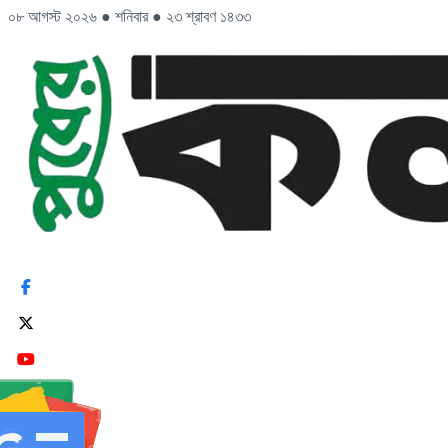
০৮ আগস্ট ২০২৬
●
শনিবার
●
২৩ শ্রাবণ ১৪৩৩