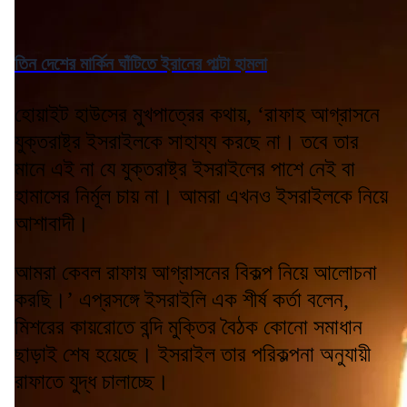
তিন দেশের মার্কিন ঘাঁটিতে ইরানের পাল্টা হামলা
হোয়াইট হাউসের মুখপাত্রের কথায়, ‘রাফাহ আগ্রাসনে
যুক্তরাষ্ট্র ইসরাইলকে সাহায্য করছে না। তবে তার
মানে এই না যে যুক্তরাষ্ট্র ইসরাইলের পাশে নেই বা
হামাসের নির্মূল চায় না। আমরা এখনও ইসরাইলকে নিয়ে
আশাবাদী।
আমরা কেবল রাফায় আগ্রাসনের বিকল্প নিয়ে আলোচনা
করছি।’ এপ্রসঙ্গে ইসরাইলি এক শীর্ষ কর্তা বলেন,
মিশরের কায়রোতে বন্দি মুক্তির বৈঠক কোনো সমাধান
ছাড়াই শেষ হয়েছে। ইসরাইল তার পরিকল্পনা অনুযায়ী
রাফাতে যুদ্ধ চালাচ্ছে।