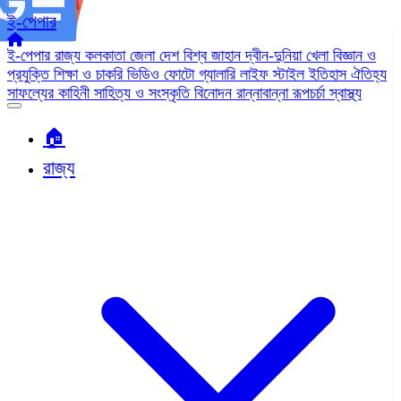
ই-পেপার
ই-পেপার
রাজ্য
কলকাতা
জেলা
দেশ
বিশ্ব জাহান
দ্বীন-দুনিয়া
খেলা
বিজ্ঞান ও
প্রযুক্তি
শিক্ষা ও চাকরি
ভিডিও
ফোটো গ্যালারি
লাইফ স্টাইল
ইতিহাস ঐতিহ্য
সাফল্যের কাহিনী
সাহিত্য ও সংস্কৃতি
বিনোদন
রান্নাবান্না
রূপচর্চা
স্বাস্থ্য
🏠︎
রাজ্য