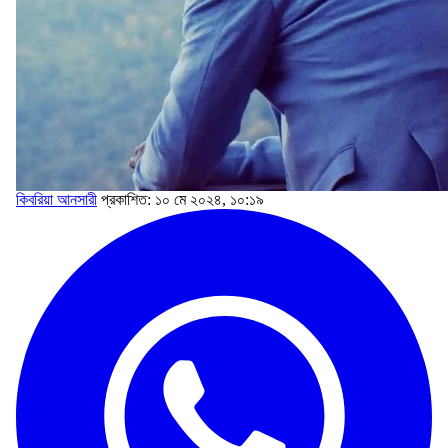
কিবরিয়া আনসারী
প্রকাশিত: ১০ মে ২০২৪, ১০:১৯