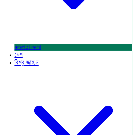
কলকাতা
জেলা
দেশ
বিশ্ব জাহান