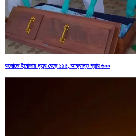
কঙ্গোতে ইবোলায় মৃত্যু বেড়ে ১১৫, আক্রান্ত প্রায় ৬০০