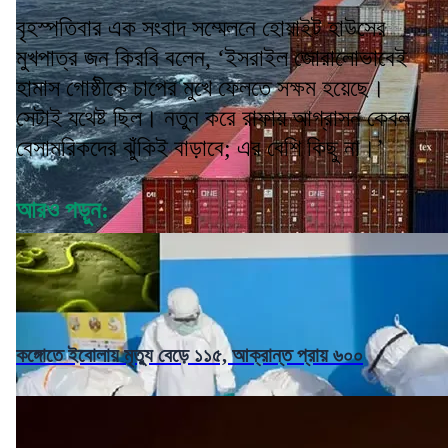
বৃহস্পতিবার এক সংবাদ সম্মেলনে হোয়াইট হাউসের
মুখপাত্র জন কিরবি বলেন, ‘ইসরাইল জোরালোভাবেই
হামাস গোষ্ঠীকে চাপের মুখে ফেলতে সক্ষম হয়েছে।
সেটাই যথেষ্ট ছিল। নতুন করে রাফায় আগ্রাসন কেবল
বেসামরিকদের ঝুঁকিই বাড়াবে; এর বেশি কিছু না।’
আরও পড়ুন:
কঙ্গোতে ইবোলায় মৃত্যু বেড়ে ১১৫, আক্রান্ত প্রায় ৬০০