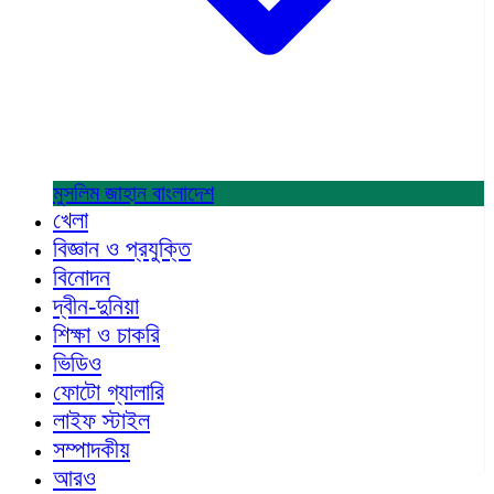
মুসলিম জাহান
বাংলাদেশ
খেলা
বিজ্ঞান ও প্রযুক্তি
বিনোদন
দ্বীন-দুনিয়া
শিক্ষা ও চাকরি
ভিডিও
ফোটো গ্যালারি
লাইফ স্টাইল
সম্পাদকীয়
আরও