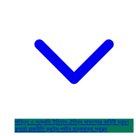
সাহিত্য ও সংস্কৃতি
ইতিহাস ঐতিহ্য
সাফল্যের কাহিনী
ভ্রমণ
রূপচর্চা
রাজনীতি
ক্রাইম
পর্যটন
রান্নাবান্না
স্বাস্থ্য