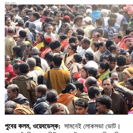
পুবের কলম, ওয়েবডেস্ক:
সামনেই লোকসভা ভোট।