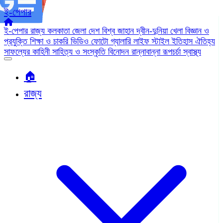
ই-পেপার
ই-পেপার
রাজ্য
কলকাতা
জেলা
দেশ
বিশ্ব জাহান
দ্বীন-দুনিয়া
খেলা
বিজ্ঞান ও
প্রযুক্তি
শিক্ষা ও চাকরি
ভিডিও
ফোটো গ্যালারি
লাইফ স্টাইল
ইতিহাস ঐতিহ্য
সাফল্যের কাহিনী
সাহিত্য ও সংস্কৃতি
বিনোদন
রান্নাবান্না
রূপচর্চা
স্বাস্থ্য
🏠︎
রাজ্য