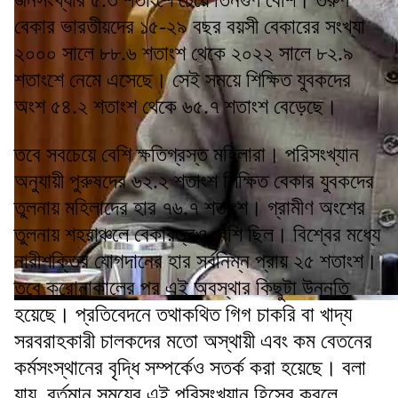
বেকার ভারতীয়দের ১৫-২৯ বছর বয়সী বেকারের সংখ্যা
২০০০ সালে ৮৮.৬ শতাংশ থেকে ২০২২ সালে ৮২.৯
শতাংশে নেমে এসেছে। সেই সময়ে শিক্ষিত যুবকদের
অংশ ৫৪.২ শতাংশ থেকে ৬৫.৭ শতাংশ বেড়েছে।
তবে সবচেয়ে বেশি ক্ষতিগ্রস্ত মহিলারা। পরিসংখ্যান
অনুযায়ী পুরুষদের ৬২.২ শতাংশ শিক্ষিত বেকার যুবকদের
তুলনায় মহিলাদের হার ৭৬.৭ শতাংশ। গ্রামীণ অংশের
তুলনায় শহরাঞ্চলে বেকারত্বও বেশি ছিল। বিশ্বের মধ্যে
নারীশক্তির যোগদানের হার সর্বনিম্ন প্রায় ২৫ শতাংশ।
তবে করোনাকালের পর এই অবস্থার কিছুটা উন্নতি
হয়েছে। প্রতিবেদনে তথাকথিত গিগ চাকরি বা খাদ্য
সরবরাহকারী চালকদের মতো অস্থায়ী এবং কম বেতনের
কর্মসংস্থানের বৃদ্ধি সম্পর্কেও সতর্ক করা হয়েছে। বলা
যায়, বর্তমান সময়ের এই পরিসংখ্যান হিসেব করলে