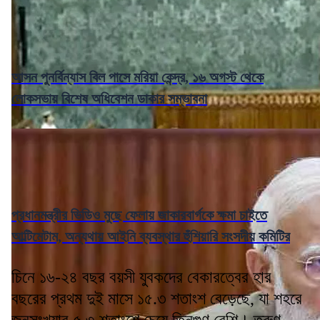
আসন পুনর্বিন্যাস বিল পাসে মরিয়া কেন্দ্র, ১৬ অগস্ট থেকে
লোকসভায় বিশেষ অধিবেশন ডাকার সম্ভাবনা
প্রধানমন্ত্রীর ভিডিও মুছে ফেলায় জাকারবার্গকে ক্ষমা চাইতে
আল্টিমেটাম, অন্যথায় আইনি ব্যবস্থার হুঁশিয়ারি সংসদীয় কমিটির
চিনে ১৬-২৪ বছর বয়সী যুবকদের বেকারত্বের হার
বছরের প্রথম দুই মাসে ১৫.৩ শতাংশ বেড়েছে, যা শহরে
জনসংখ্যার ৫.৩ শতাংশে চেয়ে তিনগুণ বেশি। তরুণ