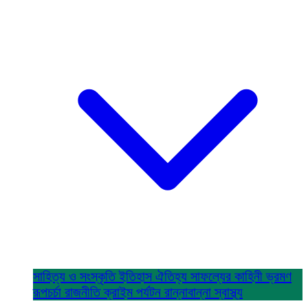
সাহিত্য ও সংস্কৃতি
ইতিহাস ঐতিহ্য
সাফল্যের কাহিনী
ভ্রমণ
রূপচর্চা
রাজনীতি
ক্রাইম
পর্যটন
রান্নাবান্না
স্বাস্থ্য