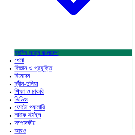
মুসলিম জাহান
বাংলাদেশ
খেলা
বিজ্ঞান ও প্রযুক্তি
বিনোদন
দ্বীন-দুনিয়া
শিক্ষা ও চাকরি
ভিডিও
ফোটো গ্যালারি
লাইফ স্টাইল
সম্পাদকীয়
আরও