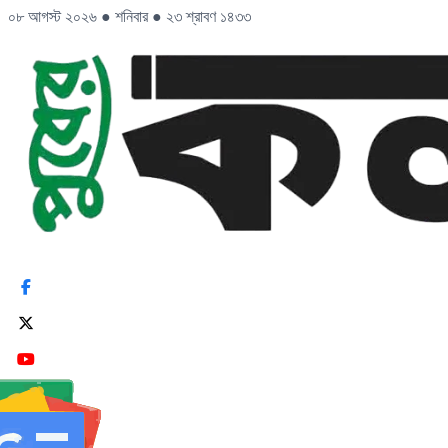
০৮ আগস্ট ২০২৬
●
শনিবার
●
২৩ শ্রাবণ ১৪৩৩