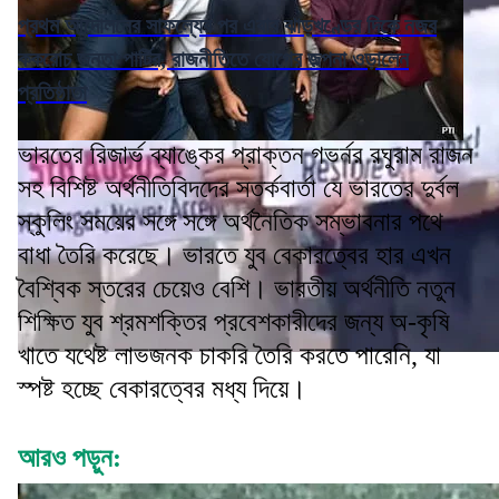
প্রথম আন্দোলনের সাফল্যের পর এবার ঝাড়খণ্ডের দিকে নজর
ককরোচ জনতা পার্টির, রাজনীতিতে যোগের জল্পনা ওড়ালেন
প্রতিষ্ঠাতা
ভারতের রিজার্ভ ব্যাঙ্কের প্রাক্তন গভর্নর রঘুরাম রাজন
সহ বিশিষ্ট অর্থনীতিবিদদের সতর্কবার্তা যে ভারতের দুর্বল
স্কুলিং সময়ের সঙ্গে সঙ্গে অর্থনৈতিক সম্ভাবনার পথে
বাধা তৈরি করেছে। ভারতে যুব বেকারত্বের হার এখন
বৈশ্বিক স্তরের চেয়েও বেশি। ভারতীয় অর্থনীতি নতুন
শিক্ষিত যুব শ্রমশক্তির প্রবেশকারীদের জন্য অ-কৃষি
খাতে যথেষ্ট লাভজনক চাকরি তৈরি করতে পারেনি, যা
স্পষ্ট হচ্ছে বেকারত্বের মধ্য দিয়ে।
আরও পড়ুন: