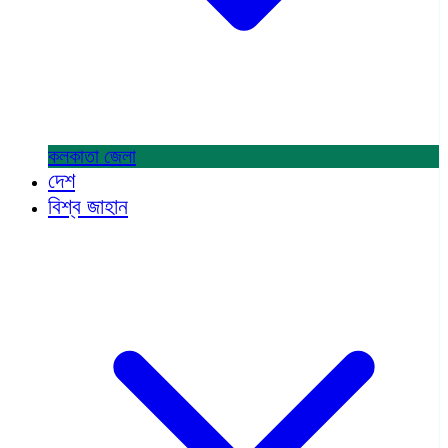
কলকাতা
জেলা
দেশ
বিশ্ব জাহান