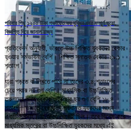
পরিবার পিছু ১২০০ টাকা পঞ্চায়েত কর বৃদ্ধির খবর সম্পূর্ণ ভুয়ো,
বিজ্ঞপ্তি দিয়ে জানাল রাজ্য
প্রতিবেদন অনুযায়ী, ভারতে উচ্চ শিক্ষিত যুবকদের বেকার
হওয়ার সম্ভাবনা বেশি। শিক্ষিত স্নাতক বেকার ২৯.১
শতাংশ।
যারা পড়তে বা লিখতে পারে না তাদের ৩.৪ শতাংশের
চেয়ে প্রায় নয় গুণ বেশি। মাধ্যমিক বা উচ্চশিক্ষিত
তরুণদের জন্য বেকারত্বের হার ছয় গুণ বেশি ১৮.৪
শতাংশ। ভারতে বেকারত্ব প্রধানত যুবকদের মধ্যে
একটি সমস্যা। যা আগে থেকেই ছিল। তবে বিশেষ করে
মাধ্যমিক স্তরের বা উচ্চশিক্ষিত যুবকদের মধ্যে এই