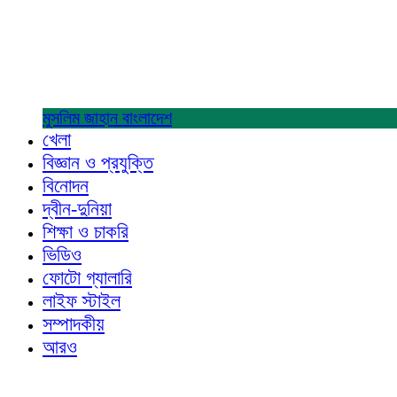
মুসলিম জাহান
বাংলাদেশ
খেলা
বিজ্ঞান ও প্রযুক্তি
বিনোদন
দ্বীন-দুনিয়া
শিক্ষা ও চাকরি
ভিডিও
ফোটো গ্যালারি
লাইফ স্টাইল
সম্পাদকীয়
আরও