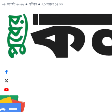
০৮ আগস্ট ২০২৬
●
শনিবার
●
২৩ শ্রাবণ ১৪৩৩