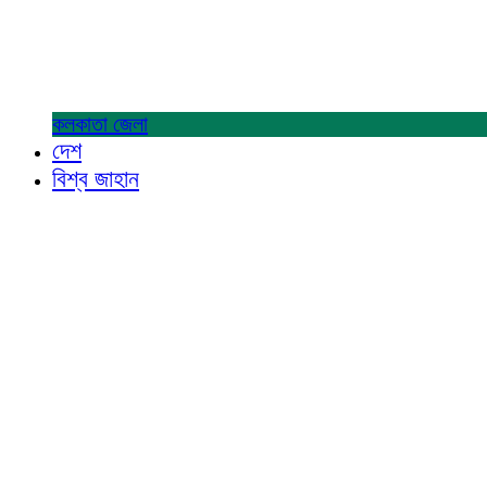
কলকাতা
জেলা
দেশ
বিশ্ব জাহান