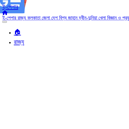
ই-পেপার
ই-পেপার
রাজ্য
কলকাতা
জেলা
দেশ
বিশ্ব জাহান
দ্বীন-দুনিয়া
খেলা
বিজ্ঞান ও প্র
🏠︎
রাজ্য