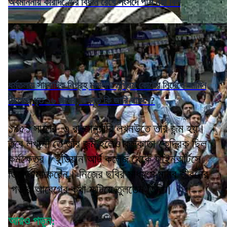
অবমাননায় কারাদণ্ডের বিধান রেখে সংসদে পাশ নয়া বিল
ধর্মতলায় সাংবাদিক নিগ্রহ মামলায় সুপ্রিম কোর্টের নির্দেশে জামিন
মিলেছে ধৃত ১৬ জনের, তদন্ত কি জারি থাকবে?
১৯৫১ সালের ৩ রা জানুয়ারি লখনউতে তার জন্ম হয়।
তবে লখনৌ তে তাঁর জন্ম হলেও কলকাতা কেন্দ্রিক ছিল
কর্মক্ষেত্র। ইন্ডিয়ান আর্ট কলেজ থেকে ফাইনআর্টসে
ডিপ্লোমা করেন। নিজের ছবির মাধ্যমে মানব জীবনের
গভীর আবেগের কথা ফুটিয়ে তুলতেন তিনি।
আরও পড়ুন: