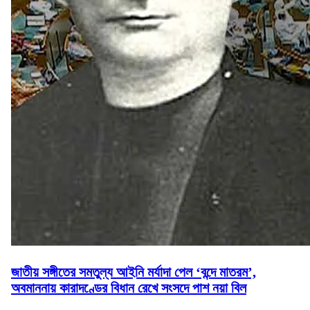
জাতীয় সঙ্গীতের সমতুল্য আইনি মর্যাদা পেল ‘বন্দে মাতরম’,
অবমাননায় কারাদণ্ডের বিধান রেখে সংসদে পাশ নয়া বিল