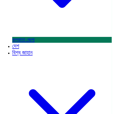
কলকাতা
জেলা
দেশ
বিশ্ব জাহান