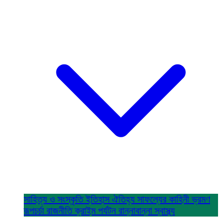
সাহিত্য ও সংস্কৃতি
ইতিহাস ঐতিহ্য
সাফল্যের কাহিনী
ভ্রমণ
রূপচর্চা
রাজনীতি
ক্রাইম
পর্যটন
রান্নাবান্না
স্বাস্থ্য