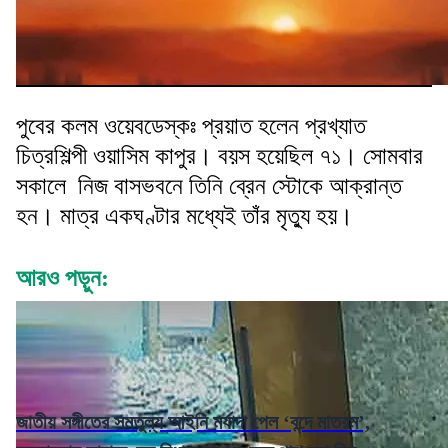
পুবের কলম ওয়েবডেস্কঃ প্রয়াত হলেন প্রখ্যাত
চিত্রশিল্পী ওয়াসিম কাপুর। বয়স হয়েছিল ৭১। সোমবার
সকালে নিজ বাসভবনে তিনি ব্রেন স্টোকে আক্রান্ত
হন। মাত্র একঘণ্টার মধ্যেই তাঁর মৃত্যু হয়।
আরও পড়ুন:
জাতীয় সঙ্গীতের সমতুল্য আইনি মর্যাদা পেল ‘বন্দে মাতরম’,