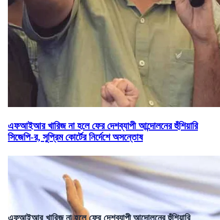
এফআইআর খারিজ না হলে ফের দেশব্যাপী আন্দোলনের হুঁশিয়ারি
সিজেপি-র, সুপ্রিম কোর্টের নির্দেশে অসন্তোষ
এফআইআর খারিজ না হলে ফের দেশব্যাপী আন্দোলনের হুঁশিয়ারি