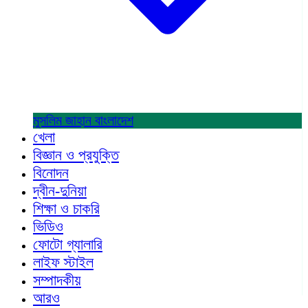
মুসলিম জাহান
বাংলাদেশ
খেলা
বিজ্ঞান ও প্রযুক্তি
বিনোদন
দ্বীন-দুনিয়া
শিক্ষা ও চাকরি
ভিডিও
ফোটো গ্যালারি
লাইফ স্টাইল
সম্পাদকীয়
আরও