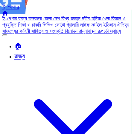
ই-পেপার
ই-পেপার
রাজ্য
কলকাতা
জেলা
দেশ
বিশ্ব জাহান
দ্বীন-দুনিয়া
খেলা
বিজ্ঞান ও
প্রযুক্তি
শিক্ষা ও চাকরি
ভিডিও
ফোটো গ্যালারি
লাইফ স্টাইল
ইতিহাস ঐতিহ্য
সাফল্যের কাহিনী
সাহিত্য ও সংস্কৃতি
বিনোদন
রান্নাবান্না
রূপচর্চা
স্বাস্থ্য
🏠︎
রাজ্য