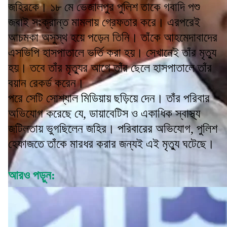
জহিরকে। ১৮ মে ভেজালপুর পুলিশ তাকে গবাদি পশু
জবাই সংক্রান্ত মামলায় গ্রেফতার করে। এরপরেই
আচমকা অসুস্থ হয়ে পড়েন তিনি। তাঁকে আহমেদাবাদের
এসভিপি হাসপাতালে ভর্তি করা হয়। সেখানেই তাঁর মৃত্যু
হয়। তবে তাঁর মৃত্যুর আগে তাঁর ছেলে হাসপাতালে তাঁর
বয়ান রেকর্ড করেন।
পরে সেটি সোশ্যাল মিডিয়ায় ছড়িয়ে দেন। তাঁর পরিবার
অভিযোগ করেছে যে, ডায়াবেটিস ও একাধিক স্বাস্থ্য
জটিলতায় ভুগছিলেন জহির। পরিবারের অভিযোগ, পুলিশ
হেফাজতে তাঁকে মারধর করার জন্যই এই মৃত্যু ঘটেছে।
আরও পড়ুন: