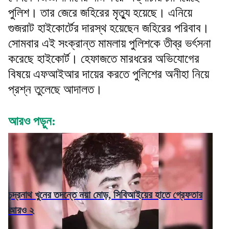
পুলিশ। তার জেরে জহিরের মৃত্যু হয়েছে। এনিয়ে
গুজরাট হাইকোর্টের দারস্থ হয়েছেন জহিরের পরিবাব।
সোমবার এই সংক্রান্ত মামলায় পুলিশকে তীব্র ভর্ৎসনা
করেছে হাইকোর্ট। হেফাজতে মারধরের অভিযোগের
বিষয়ে এফআইআর দায়ের করতে পুলিশের অনীহা নিয়ে
প্রশ্ন তুলেছে আদালত।
আরও পড়ুন:
চন্দ্রনাথ খুনের তদন্তে নয়া মোড়, সিবিআইয়ের হাতে গ্রেফতার
আরও ২