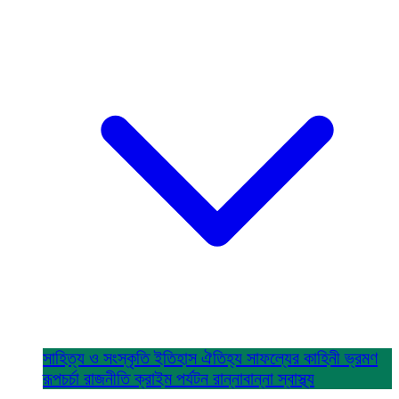
সাহিত্য ও সংস্কৃতি
ইতিহাস ঐতিহ্য
সাফল্যের কাহিনী
ভ্রমণ
রূপচর্চা
রাজনীতি
ক্রাইম
পর্যটন
রান্নাবান্না
স্বাস্থ্য