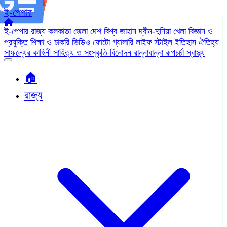
ই-পেপার
ই-পেপার
রাজ্য
কলকাতা
জেলা
দেশ
বিশ্ব জাহান
দ্বীন-দুনিয়া
খেলা
বিজ্ঞান ও
প্রযুক্তি
শিক্ষা ও চাকরি
ভিডিও
ফোটো গ্যালারি
লাইফ স্টাইল
ইতিহাস ঐতিহ্য
সাফল্যের কাহিনী
সাহিত্য ও সংস্কৃতি
বিনোদন
রান্নাবান্না
রূপচর্চা
স্বাস্থ্য
🏠︎
রাজ্য