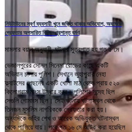
নিউটাউনের স্বর্ণ ব্যবসায়ী খুনে জড়িত থাকার অভিযোগ, অবশেষে
গ্রেফতার অপসারিত বিডিও প্রশান্ত বর্মণ
মামলার বয়ান অনুযায়ী, ঘটনার সুত্রপাত হয় গত ৫ মে।
ভেজালপুরের সোনল সিনেমা রোডের কাছে একটি
অভিযান চালায় পুলিশ। সেখানে জুহাপুরার নেহা
ফ্ল্যাটসের পেছনের একটি খোলা মাঠ থেকে প্রায় ৫২০
কিলোগ্রাম মাংস উদ্ধার করে। পুলিশের সন্দেহ ছিল
সেগুলি গোমাংস ছিল। সেই ঘটনায় ঘটনাস্থল থেকে
তিনজন মুসলিম নাগরিককে গ্রেফতার করা হয়।
অন্যদিকে জহির শেখ ও আরেক অভিযুক্ত ঘটনাস্থল
থেকে পালিয়ে যায়। পরে গত ১৬ মে আটক করা হয়েছিল