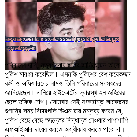
উত্তরপ্রদেশের আদালতে আত্মসমর্পণ চন্দ্রনাথ খুনে অভিযুক্ত
কুখ্যাত দুষ্কৃতীর
পরিবারের দাবি, মৃত্যুশয্যায় জহির জানিয়েছেন তাঁকে
পুলিশ মারধর করেছিল। এমনকি পুলিশের বেশ কয়েকজন
কর্মী ও অফিসারদের নামও তিনি পরিবারের সদস্যদের
জানিয়েছেন। এনিয়ে হাইকোর্টের দ্বারস্থ হন জহিরের
ছেলে তফিক শেখ। সোমবার সেই সংক্রান্ত আবেদনের
শুনান্রি সময় বিচারপতি ডিএন রায় মন্তব্য করেন যে,
পুলিশ বেছে বেছে তদন্তের সিদ্ধান্ত নেওয়ার পাশাপাশি
এফআইআর দায়ের করতে অস্বীকার করতে পারে না।