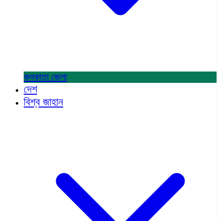
কলকাতা
জেলা
দেশ
বিশ্ব জাহান