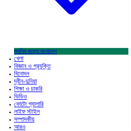
মুসলিম জাহান
বাংলাদেশ
খেলা
বিজ্ঞান ও প্রযুক্তি
বিনোদন
দ্বীন-দুনিয়া
শিক্ষা ও চাকরি
ভিডিও
ফোটো গ্যালারি
লাইফ স্টাইল
সম্পাদকীয়
আরও