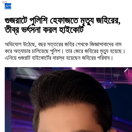
দেশ
গুজরাটে পুলিশি হেফাজতে মৃত্যু জহিরের,
তীব্র ভর্ৎসনা করল হাইকোর্ট
অভিযোগ উঠেছে, বছর সত্তরের জহির শেখকে জিজ্ঞাসাবাদের নাম
করে অত্যাচার চালিয়েছে পুলিশ। তার জেরে জহিরের মৃত্যু হয়েছে।
এনিয়ে গুজরাট হাইকোর্টের দারস্থ হয়েছেন জহিরের পরিবাব।