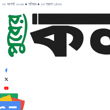
০৮ আগস্ট ২০২৬
●
শনিবার
●
২৩ শ্রাবণ ১৪৩৩