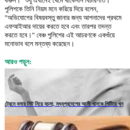
করুন।" শুধু এখানেই থেমে থাকেননি বিচারপতি।
পুলিশকে তিনি নিয়ম মনে করিয়ে দিয়ে বলেন,
"অভিযোগের বিষয়বস্তু জানার জন্য আপনাদের প্রথমে
এফআইআর দায়ের করতে হবে এবং তারপর তদন্ত
করতে হবে।" বেঞ্চ পুলিশের এই আচরণকে একগুঁয়ে
মনোভাব বলে মন্তব্য করেছেন।
আরও পড়ুন:
ট্রেনে বসার সিট নিয়ে বচসা, মধ্যপ্রদেশের আলী খানকে পিটিয়ে খুন