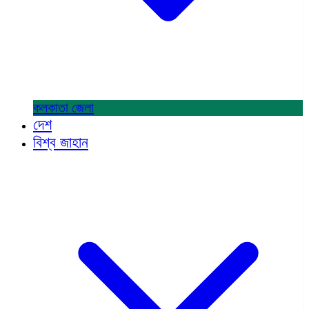
কলকাতা
জেলা
দেশ
বিশ্ব জাহান