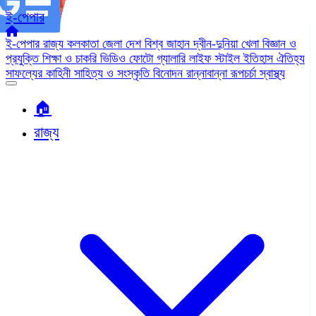
ই-পেপার
ই-পেপার
রাজ্য
কলকাতা
জেলা
দেশ
বিশ্ব জাহান
দ্বীন-দুনিয়া
খেলা
বিজ্ঞান ও
প্রযুক্তি
শিক্ষা ও চাকরি
ভিডিও
ফোটো গ্যালারি
লাইফ স্টাইল
ইতিহাস ঐতিহ্য
সাফল্যের কাহিনী
সাহিত্য ও সংস্কৃতি
বিনোদন
রান্নাবান্না
রূপচর্চা
স্বাস্থ্য
🏠︎
রাজ্য