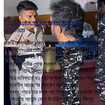
ঐশী ঘোষের খোঁজে পার্টি অফিসে দিল্লি পুলিশ, অভিযোগ
সিপিআইএমের
জরুরি সেবাকর্মীরা দ্রুত ঘটনাস্থলে পৌঁছে আক্রান্তদের
চিকিৎসা দেওয়ার চেষ্টা করলেও শেষ পর্যন্ত তাঁদের
বাঁচানো সম্ভব হয়নি।
ঘটনার পর গভীর শোক প্রকাশ করেছেন ক্লারা
ব্রুগাদা। তিনি নিহতদের পরিবারের প্রতি সমবেদনা
জানিয়ে ভবিষ্যতে বড় ধরনের জনসমাগমে আরও সতর্ক ও
দায়িত্বশীল আচরণের আহ্বান জানিয়েছেন।
উল্লেখ্য, প্রায় চার দশক পর বিশ্বকাপের নকআউট পর্বে
জয় পাওয়ার আনন্দে মেতে উঠেছিল মেক্সিকো। কিন্তু