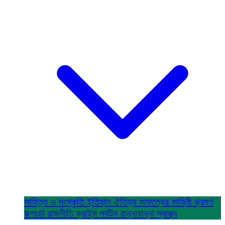
সাহিত্য ও সংস্কৃতি
ইতিহাস ঐতিহ্য
সাফল্যের কাহিনী
ভ্রমণ
রূপচর্চা
রাজনীতি
ক্রাইম
পর্যটন
রান্নাবান্না
স্বাস্থ্য