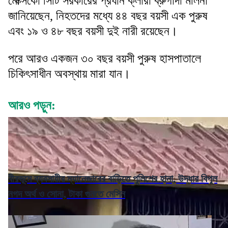
মেক্সিকো সিটি সরকারের প্রধান ক্লারা ব্রুগাদা মলিনা
জানিয়েছেন, নিহতদের মধ্যে ৪৪ বছর বয়সী এক পুরুষ
এবং ১৯ ও ৪৮ বছর বয়সী দুই নারী রয়েছেন।
পরে আরও একজন ৩০ বছর বয়সী পুরুষ হাসপাতালে
চিকিৎসাধীন অবস্থায় মারা যান।
আরও পড়ুন:
বীরভূমে ব্যবসায়ীর ম্যানেজারের বাড়িতে পুলিশের হানা, উদ্ধার বিপুল
নগদ অর্থ ও সোনা, টাকা গুনতে মেসিন