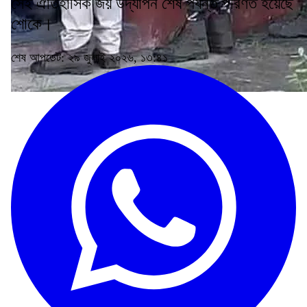
সেই ঐতিহাসিক জয় উদ্‌যাপন শেষ পর্যন্ত পরিণত হয়েছে
শোকে।
শেষ আপডেট: ২৯ জুলাই ২০২৬, ১৩:৪১