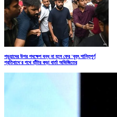
পড়ুয়াদের উপর পদক্ষেপ বন্ধ না হলে ফের 'বৃহৎ শান্তিপূর্ণ
প্রতিবাদে'র পথে হাঁটার কড়া বার্তা অভিজিতের