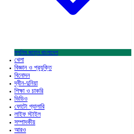
মুসলিম জাহান
বাংলাদেশ
খেলা
বিজ্ঞান ও প্রযুক্তি
বিনোদন
দ্বীন-দুনিয়া
শিক্ষা ও চাকরি
ভিডিও
ফোটো গ্যালারি
লাইফ স্টাইল
সম্পাদকীয়
আরও