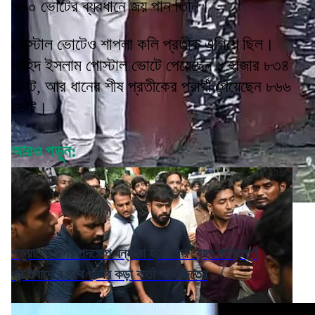
৯৯০ ভোটের ব্যবধানে জয় পান তিনি।
পোস্টাল ভোটেও শাপলা কলি প্রতীক এগিয়ে ছিল।
নাহিদ ইসলাম পোস্টাল ভোটে পেয়েছেন ১ হাজার ৮৩৪
ভোট, আর ধানের শীষ প্রতীকের প্রার্থী পেয়েছেন ৮৬৬
ভোট।
আরও পড়ুন:
পড়ুয়াদের উপর পদক্ষেপ বন্ধ না হলে ফের 'বৃহৎ শান্তিপূর্ণ
প্রতিবাদে'র পথে হাঁটার কড়া বার্তা অভিজিতের