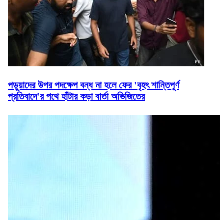
পড়ুয়াদের উপর পদক্ষেপ বন্ধ না হলে ফের 'বৃহৎ শান্তিপূর্ণ
প্রতিবাদে'র পথে হাঁটার কড়া বার্তা অভিজিতের