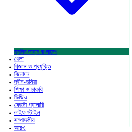
মুসলিম জাহান
বাংলাদেশ
খেলা
বিজ্ঞান ও প্রযুক্তি
বিনোদন
দ্বীন-দুনিয়া
শিক্ষা ও চাকরি
ভিডিও
ফোটো গ্যালারি
লাইফ স্টাইল
সম্পাদকীয়
আরও