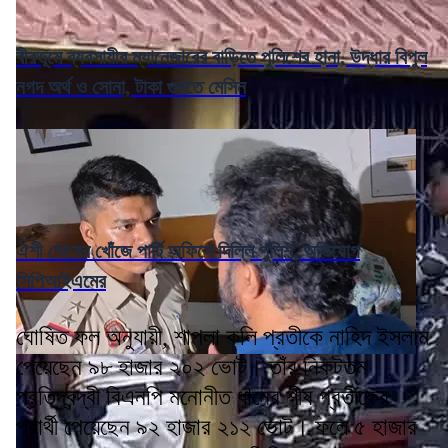
বীরভূমে ব্যবসায়ীর ম্যানেজারের বাড়িতে পুলিশের হানা, উদ্ধার বিপুল
নগদ অর্থ ও সোনা, টাকা গুনতে মেসিন
ঐশী ঘোষের খোঁজে পার্টি অফিসে দিল্লি পুলিশ, অভিযোগ
সিপিআইএমের
ঘোষিত ফল অনুযায়ী, শাপলা কলি প্রতীকে নাহিদ ইসলাম
পেয়েছেন ৯৮ হাজার ২০২ ভোট। তাঁর নিকটতম
প্রতিদ্বন্দ্বী বিএনপি মনোনীত ধানের শীষ প্রতীকের
প্রার্থী পেয়েছেন ৯২ হাজার ২১২ ভোট। ফলে ৫ হাজার