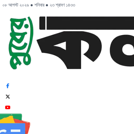
০৮ আগস্ট ২০২৬
●
শনিবার
●
২৩ শ্রাবণ ১৪৩৩