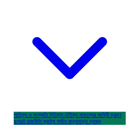
সাহিত্য ও সংস্কৃতি
ইতিহাস ঐতিহ্য
সাফল্যের কাহিনী
ভ্রমণ
রূপচর্চা
রাজনীতি
ক্রাইম
পর্যটন
রান্নাবান্না
স্বাস্থ্য