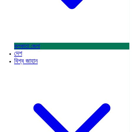
কলকাতা
জেলা
দেশ
বিশ্ব জাহান