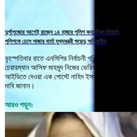
দুর্গাপুজোর আগেই রাজ্যে ১৪ হাজার পুলিশ কনস্টেবল নিয়োগ,
পুলিশকে ঢেলে সাজার বার্তা মুখ্যমন্ত্রী শুভেন্দু অধিকারীর
বৃহস্পতিবার রাতে এনসিপির নির্বাচনী পরিচালনা কমিটির
চেয়ারম্যান আসিফ মাহমুদ নিজের ভেরিফায়েড ফেসবুক
আইডিতে দেওয়া এক পোস্টে নাহিদ ইসলামের বিজয়ের
দাবি জানান।
আরও পড়ুন: