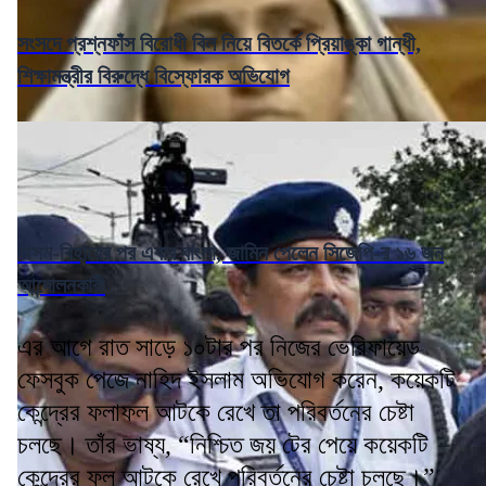
সংসদে প্রশ্নফাঁস বিরোধী বিল নিয়ে বিতর্কে প্রিয়াঙ্কা গান্ধী,
শিক্ষামন্ত্রীর বিরুদ্ধে বিস্ফোরক অভিযোগ
অসম-বিহারের পর এবার বাংলা, জামিন পেলেন সিজেপি-র ১৬ জন
আন্দোলনকারী
এর আগে রাত সাড়ে ১০টার পর নিজের ভেরিফায়েড
ফেসবুক পেজে নাহিদ ইসলাম অভিযোগ করেন, কয়েকটি
কেন্দ্রের ফলাফল আটকে রেখে তা পরিবর্তনের চেষ্টা
চলছে। তাঁর ভাষ্য, “নিশ্চিত জয় টের পেয়ে কয়েকটি
কেন্দ্রের ফল আটকে রেখে পরিবর্তনের চেষ্টা চলছে।”