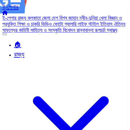
ই-পেপার
ই-পেপার
রাজ্য
কলকাতা
জেলা
দেশ
বিশ্ব জাহান
দ্বীন-দুনিয়া
খেলা
বিজ্ঞান ও
প্রযুক্তি
শিক্ষা ও চাকরি
ভিডিও
ফোটো গ্যালারি
লাইফ স্টাইল
ইতিহাস ঐতিহ্য
সাফল্যের কাহিনী
সাহিত্য ও সংস্কৃতি
বিনোদন
রান্নাবান্না
রূপচর্চা
স্বাস্থ্য
🏠︎
রাজ্য