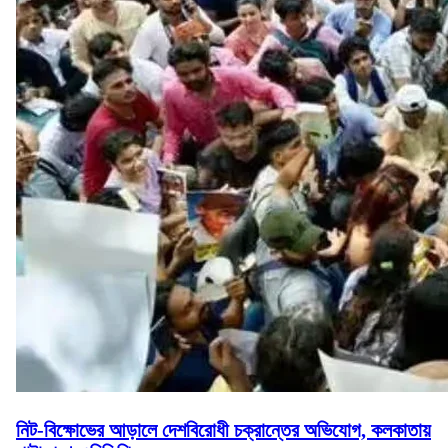
নিট-বিক্ষোভের আড়ালে দেশবিরোধী চক্রান্তের অভিযোগ, কলকাতায়