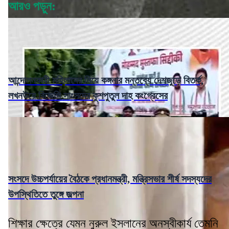
আরও পড়ুন:
আন্দোলনকারী মহিলাদের নিয়ে কঙ্গনার মন্তব্যে দেশজুড়ে বিতর্ক,
লখনউয়ে বিজেপি সাংসদের কুশপুতুল দাহ কংগ্রেসের
সংসদে উচ্চপর্যায়ের বৈঠকে প্রধানমন্ত্রী, মন্ত্রিসভার শীর্ষ সদস্যদের
উপস্থিতিতে তুঙ্গে জল্পনা
শিক্ষার ক্ষেত্রে যেমন নুরুল ইসলানের অনস্বীকার্য তেমনি