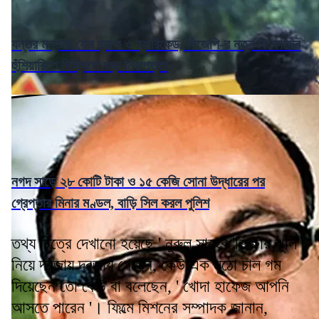
যন্তর মন্তরে ফের র‌্যাফ ও ব্যারিকেড, সিজেপি-র নতুন বিক্ষোভের
হুঁশিয়ারিতে দিল্লিতে কড়া নিরাপত্তা
নগদ সাড়ে ২৮ কোটি টাকা ও ১৫ কেজি সোনা উদ্ধারের পর
গ্রেপ্তার মিনার মণ্ডল, বাড়ি সিল করল পুলিশ
তথ্য চিত্রে দেখানো হয়েছে,' নুরুল সাহেব 'ভিক্ষার ঝুলি'
নিয়ে দরজায় দরজায় গেছেন, কেউ এক মুঠো চাল গম
দিয়েছেন তো কেউ বা বলেছেন, ' খোদা হাফেজ আপনি
আসতে পারেন '। ফিল্মে মিশনের সম্পাদক জানান,