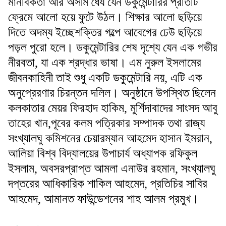
মানবিকতা আর অসীম ধৈর্য যেন ডকুমেন্টারির প্রতিটি
ফ্রেমে আলো হয়ে ফুটে উঠল। শিক্ষার আলো ছড়িয়ে
দিতে অদম্য ইচ্ছেশক্তির গল্পে আবেগের ঢেউ ছড়িয়ে
পড়ল পুরো হলে। ডকুমেন্টারির শেষ দৃশ্যে যেন এক গভীর
নীরবতা, যা এক শ্রদ্ধার ভাষা। এম নুরুল ইসলামের
জীবনকাহিনী তাই শুধু একটি ডকুমেন্টারি নয়, এটি এক
অনুপ্রেরণার চিরন্তন দলিল। অনুষ্ঠানে উপস্থিত ছিলেন
কলকাতার মেয়র ফিরহাদ হাকিম, মুর্শিদাবাদের সাংসদ আবু
তাহের খান,পূবের কলম পত্রিকার সম্পাদক তথা রাজ্য
সংখ্যালঘু কমিশনের চেয়ারম্যান আহমেদ হাসান ইমরান,
আলিয়া বিশ্ব বিদ্যালয়ের উপাচার্য অধ্যাপক রফিকুল
ইসলাম, অবসরপ্রাপ্ত আমলা এনাউর রহমান, সংখ্যালঘু
দপ্তরের আধিকারিক শাকিল আহমেদ, প্রতিচির সাবির
আহমেদ, আমানত ফাউন্ডেশনের শাহ আলম প্রমুখ।