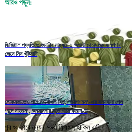
আরও পড়ুন:
ডিজিটাল পদ্ধতিতে শুমারির মাধ্যমে ১ অগস্ট থেকে শুরু জনগণনা,
জেনে নিন খুঁটিনাটি
লোকসভাতেও পাশ সংশোধনী বিল, ‘জনগণমন’-এর সমমর্যাদা পেল
‘বন্দে মাতরম’, অবমাননায় হতে পারে কারাদণ্ড
পূর ও নগরোন্নয়ন মন্ত্রী ফিরহাদ হাকিম এদিন