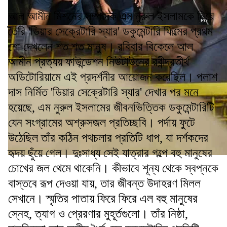
আল আমীন মিশনের সম্পাদক এম নুরুল ইসলামকে নিয়ে
তৈরি 'ডিয়ার সেক্রেটারি স্যার' ডকুমেন্টারি ফিল্মের প্রথম
শো দেখলেন শত শত মানুষ। রবিবার বিকেলে আল
আমীন প্রত্যয় ফাউন্ডেশন নিউটাউনের রবীন্দ্রতীর্থ
অডিটোরিয়ামে এই প্রদর্শনীর আয়োজন করেছিল। পলাশ
দাস নির্মিত 'ডিয়ার সেক্রেটারি স্যার' দেখার পর মনে
হয়েছে, এম নুরুল ইসলামের জীবনভিত্তিক ডকুমেন্টারিটি
যেন সংগ্রামের অশ্রুসজল প্রতিচ্ছবি। পর্দায় ফুটে
উঠেছিল তাঁর কঠিন পথচলার প্রতিটি ধাপ, যা দর্শকদের
হৃদয় ছুঁয়ে গেল। দুঃসাধ্য সেই যাত্রার গল্পে বহু মানুষের
চোখের জল থেমে থাকেনি। কীভাবে শূন্য থেকে স্বপ্নকে
বাস্তবে রূপ দেওয়া যায়, তার জীবন্ত উদাহরণ মিলল
সেখানে। স্মৃতির পাতায় ফিরে ফিরে এল বহু মানুষের
স্নেহ, ত্যাগ ও প্রেরণার মুহূর্তগুলো। তাঁর নিষ্ঠা,