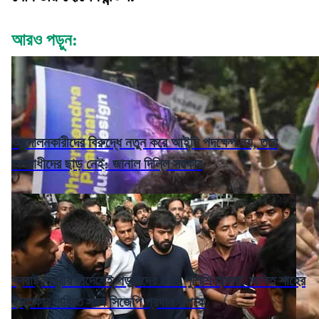
আরও পড়ুন:
আন্দোলনকারীদের বিরুদ্ধে নতুন করে আইনি পদক্ষেপ নয়, তবে
অপরাধীদের ছাড় নেই: জানাল দিল্লি সরকার
স্বরাষ্ট্রমন্ত্রীর নির্দেশেই পড়ুয়াদের উপর পুলিশি হামলা! অমিত শাহের
ইস্তফার দাবিতে সরব সিজেপি প্রধান দীপকে