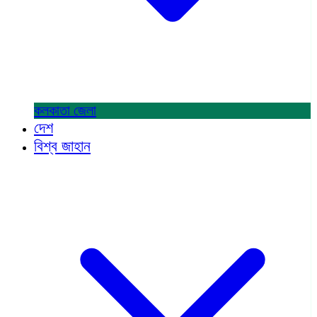
কলকাতা
জেলা
দেশ
বিশ্ব জাহান