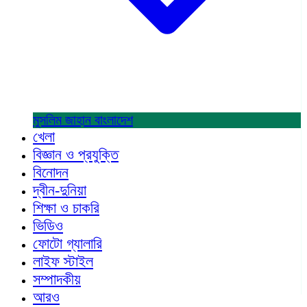
মুসলিম জাহান
বাংলাদেশ
খেলা
বিজ্ঞান ও প্রযুক্তি
বিনোদন
দ্বীন-দুনিয়া
শিক্ষা ও চাকরি
ভিডিও
ফোটো গ্যালারি
লাইফ স্টাইল
সম্পাদকীয়
আরও