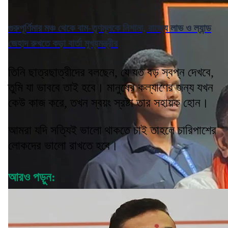
গুরুপূর্ণিমার মঞ্চ থেকে বাম-তৃণমূলকে নিশানা, রাজ্যে লাভ ও ল্যান্ড
জেহাদ রুখতে কড়া বার্তা মুখ্যমন্ত্রীর
তিনি ছাত্রছাত্রীদের বলছেন, যে যত বড় স্বপ্ন দেখবে,
তুমি যা ভাববে তাই হবে। মানুষের কল্যাণের জন্য যখন
কেউ কাজ করে, তখন স্বয়ং স্রষ্টা তার সহায়ক হোন।
আমরা যদি সত্যিই ভালো থাকতে চাই তাহলে চারিপাশের
লোকদের ভালো রাখতে হবে।
আরও পড়ুন: