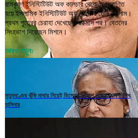
রামকৃষ্ণ ইনিস্টিটিউট অফ কালচার থেকে অনুপ্রাণিত
হয়ে ইসলামিক ইনিস্টিটিউট অফ কালচার তৈরি করলাম।
প্রথম পুত্রের চেরাহা দেখেছেন একমাস পর। বেতনের
সিংহভাগ দিয়েছেন মিশনে।
আরও পড়ুন:
মৃত্যুদণ্ডের ঝুঁকি মাথায় নিয়েই ডিসেম্বরে দেশে ফেরার ঘোষণা শেখ
হাসিনার