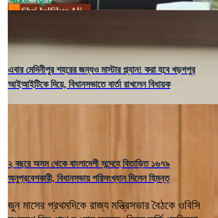
এবার মেদিনীপুর শহরের জন্যও মাস্টার প্ল্যান! করা হবে খড়গপুর
আইআইটিকে দিয়ে, বিধানসভাতে বার্তা রাখলেন বিধায়ক
২ বছরে অসম থেকে বাংলাদেশী সন্দেহে বিতাড়িত ১৬৭৯
অনুপ্রবেশকারী, বিধানসভায় পরিসংখ্যান দিলেন হিমন্ত
জুন মাসের প্রথমদিকে রাজ্য মন্ত্রিসভার বৈঠকে ওবিসি