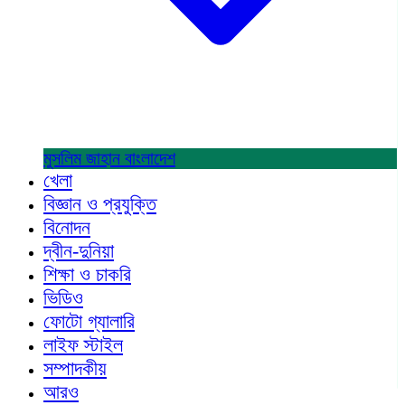
মুসলিম জাহান
বাংলাদেশ
খেলা
বিজ্ঞান ও প্রযুক্তি
বিনোদন
দ্বীন-দুনিয়া
শিক্ষা ও চাকরি
ভিডিও
ফোটো গ্যালারি
লাইফ স্টাইল
সম্পাদকীয়
আরও