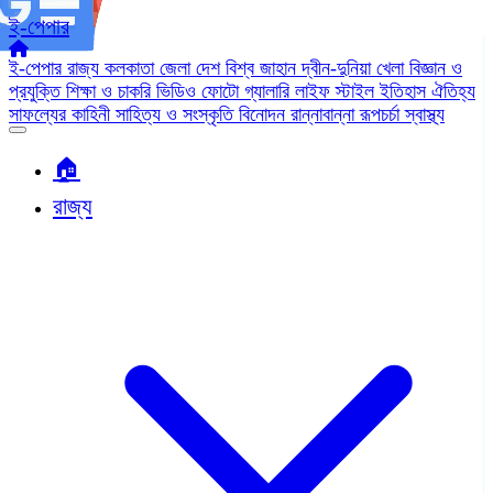
ই-পেপার
ই-পেপার
রাজ্য
কলকাতা
জেলা
দেশ
বিশ্ব জাহান
দ্বীন-দুনিয়া
খেলা
বিজ্ঞান ও
প্রযুক্তি
শিক্ষা ও চাকরি
ভিডিও
ফোটো গ্যালারি
লাইফ স্টাইল
ইতিহাস ঐতিহ্য
সাফল্যের কাহিনী
সাহিত্য ও সংস্কৃতি
বিনোদন
রান্নাবান্না
রূপচর্চা
স্বাস্থ্য
🏠︎
রাজ্য