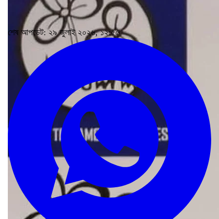
শেষ আপডেট: ২৯ জুলাই ২০২৬, ১২:৫৫