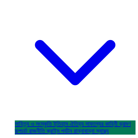
সাহিত্য ও সংস্কৃতি
ইতিহাস ঐতিহ্য
সাফল্যের কাহিনী
ভ্রমণ
রূপচর্চা
রাজনীতি
ক্রাইম
পর্যটন
রান্নাবান্না
স্বাস্থ্য