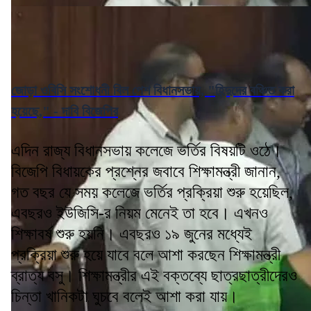
জোড়া ওবিসি সংশোধনী বিল পেশ বিধানসভায়, "হিন্দুদের বঞ্চিত করা
হয়েছে," - দাবি বিজেপির
এদিন রাজ্য বিধানসভায় কলেজে ভর্তির বিষয়টি ওঠে।
বিজেপি বিধায়কের প্রশ্নের জবাবে শিক্ষামন্ত্রী জানান,
গত বছর যে সময় কলেজে ভর্তির প্রক্রিয়া শুরু হয়েছিল,
এবছরও ইউজিসি-র নিয়ম মেনেই তা হবে। এখনও
শিক্ষাবর্ষ শুরু হয়নি। এবছরও ১৯ জুনের মধ্যেই
প্রক্রিয়া শুরু হয়ে যাবে বলে আশা করছেন শিক্ষামন্ত্রী
ব্রাত্য বসু। শিক্ষামন্ত্রীর এই বক্তব্যে ছাত্রছাত্রীদেরও
চিন্তা খানিকটা ঘুচবে বলেই আশা করা যায়।