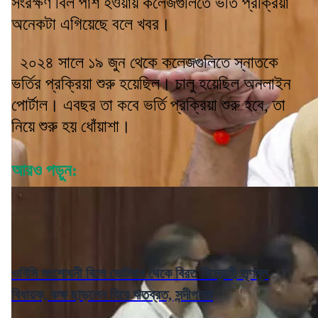
সংরক্ষণ বিল পাশ হওয়ায় কলেজগুলিতে ভর্তি প্রক্রিয়া
অনেকটা এগিয়েছে বলে খবর।
২০২৪ সালে ১৯ জুন থেকে কলেজগুলিতে স্নাতকে
ভর্তির প্রক্রিয়া শুরু হয়েছিল। চালু হয়েছিল অনলাইন
পোর্টাল। এবছর তা কবে ভর্তি প্রক্রিয়া শুরু হবে, তা
নিয়ে শুরু হয় ধোঁয়াশা।
আরও পড়ুন:
ওবিসি সংশোধনী বিলে ভোটদান থেকে বিরত বিদ্রোহী তৃণমূল
বিধায়ক, কক্ষ ছাড়লেন ঘিরে ঋতব্রত, সন্দীপনরা