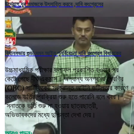
উদ্যোগ যুব সমাজকে উৎসাহিত করবে ,দাবি কংগ্রেসের
বিধানসভায় গুন্ডা দমন আইন পুনর্বিবেচনা দাবি কংগ্রেস বিধায়কের
উচ্চমাধ্যমিক পরীক্ষার ফলাফল প্রকাশিত হওয়ার পর
কেটে গেছে দীর্ঘ একমাস। অন্যান্য অনগ্রসর শ্রেণির
(OBC) সার্টিফিকেট সংক্রান্ত আইনি জটিলতার কারণে
কলেজে ভর্তির প্রক্রিয়া শুরু হতে পারেনি বলে খবর।
স্নাতকে ভর্তি শুরু না হওয়ায় ছাত্রছাত্রী,
অভিভাবকদের মধ্যে দুশ্চিন্তা দেখা দেয়।
আরও পড়ুন: