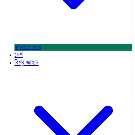
কলকাতা
জেলা
দেশ
বিশ্ব জাহান