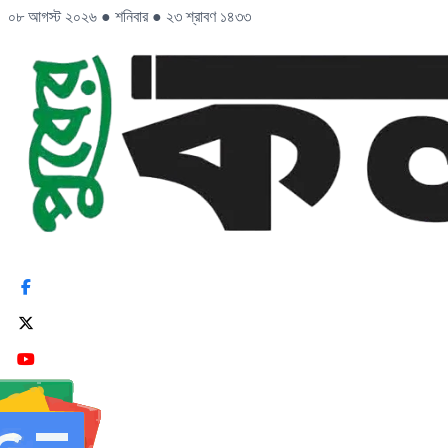
০৮ আগস্ট ২০২৬
●
শনিবার
●
২৩ শ্রাবণ ১৪৩৩