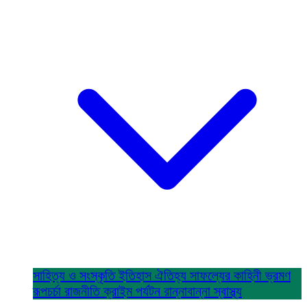
সাহিত্য ও সংস্কৃতি
ইতিহাস ঐতিহ্য
সাফল্যের কাহিনী
ভ্রমণ
রূপচর্চা
রাজনীতি
ক্রাইম
পর্যটন
রান্নাবান্না
স্বাস্থ্য