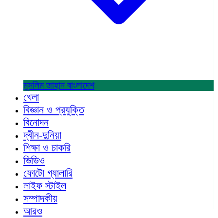
মুসলিম জাহান
বাংলাদেশ
খেলা
বিজ্ঞান ও প্রযুক্তি
বিনোদন
দ্বীন-দুনিয়া
শিক্ষা ও চাকরি
ভিডিও
ফোটো গ্যালারি
লাইফ স্টাইল
সম্পাদকীয়
আরও