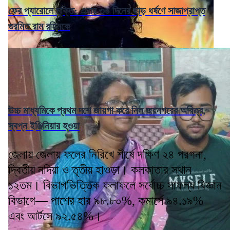
ফের প্যারোলে মুক্তি: এবার ৩০ দিনের ছাড় ধর্ষণে সাজাপ্রাপ্ত
গুরমিত রাম রহিমকে
উচ্চ মাধ্যমিকে প্রথম দশে জায়গা করে নিল জয়নগরের অরিত্র,
স্বপ্ন ইঞ্জিনিয়ার হওয়া
জেলায় জেলায় ফলের নিরিখে শীর্ষে দক্ষিণ ২৪ পরগনা,
দ্বিতীয় নদিয়া ও তৃতীয় হাওড়া। কলকাতার স্থান
১২তম। বিভাগভিত্তিক ফলাফলে সর্বোচ্চ সাফল্য বিজ্ঞান
বিভাগে— পাশের হার ৯৮.৮০%, কমার্সে ৯৪.১৯%
এবং আর্টসে ৯২.৫৪%।