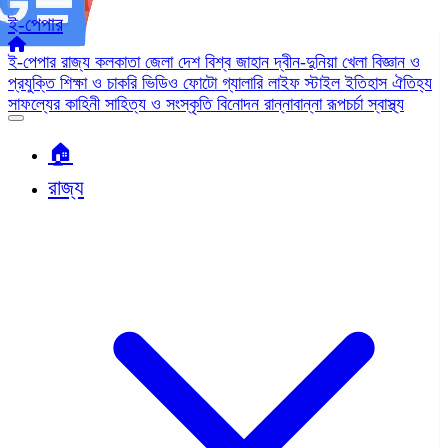
ই-পেপার
ই-পেপার
রাজ্য
কলকাতা
জেলা
দেশ
বিশ্ব জাহান
দ্বীন-দুনিয়া
খেলা
বিজ্ঞান ও
প্রযুক্তি
শিক্ষা ও চাকরি
ভিডিও
ফোটো গ্যালারি
লাইফ স্টাইল
ইতিহাস ঐতিহ্য
সাফল্যের কাহিনী
সাহিত্য ও সংস্কৃতি
বিনোদন
রান্নাবান্না
রূপচর্চা
স্বাস্থ্য
🏠︎
রাজ্য