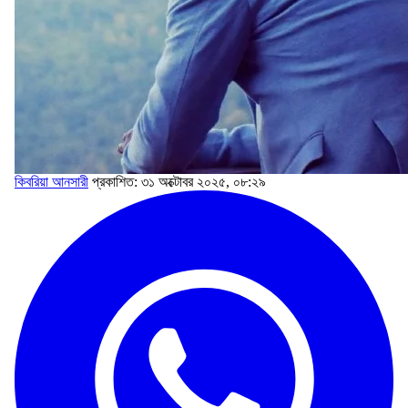
কিবরিয়া আনসারী
প্রকাশিত: ৩১ অক্টোবর ২০২৫, ০৮:২৯