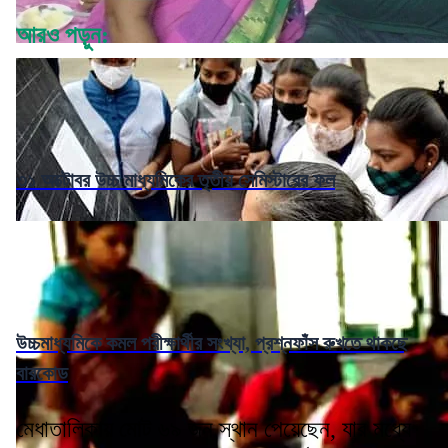
আরও পড়ুন:
৩১ অক্টোবর উচ্চ মাধ্যমিকের তৃতীয় সেমিস্টারের ফল
উচ্চমাধ্যমিকে কমল পরীক্ষার্থীর সংখ্যা, প্রশ্নফাঁস রুখতে থাকছে
বারকোড
মেধাতালিকায় মোট ৬৯ জন স্থান পেয়েছেন, যার মধ্যে