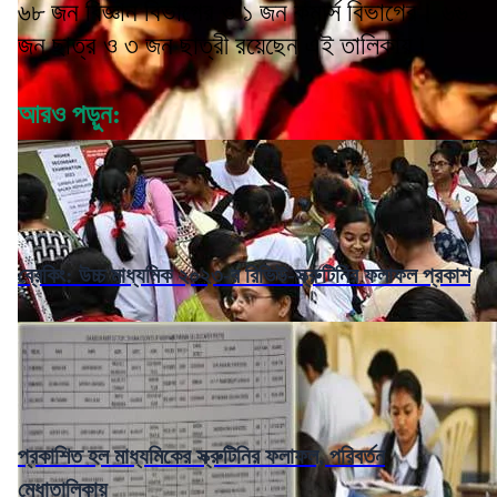
৬৮ জন বিজ্ঞান বিভাগের ও ১ জন কমার্স বিভাগের। ৬৬
জন ছাত্র ও ৩ জন ছাত্রী রয়েছেন এই তালিকায়।
আরও পড়ুন:
ব্রেকিং: উচ্চ মাধ্যমিক ২০২৩-র রিভিউ-স্ক্রুটিনির ফলাফল প্রকাশ
প্রকাশিত হল মাধ্যমিকের স্ক্রুটিনির ফলাফল, পরিবর্তন
মেধাতালিকায়