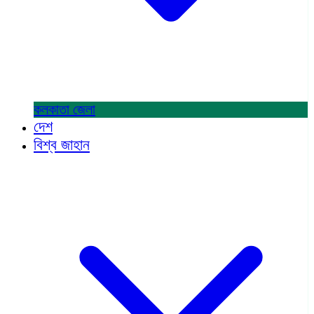
কলকাতা
জেলা
দেশ
বিশ্ব জাহান