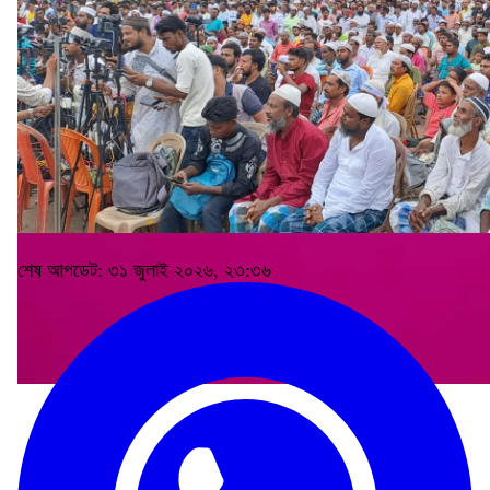
শেষ আপডেট: ৩১ জুলাই ২০২৬, ২৩:৩৬