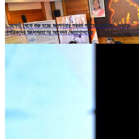
১ আগস্ট থেকে শুরু হচ্ছে জনগণনার প্রথম পর্যায়ের কাজ স্ব–গণনায়
নাগরিকদের অংশগ্রহণের আবেদন জেলাশাসকের