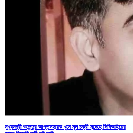
মুখ্যমন্ত্রী শুভেন্দুর আপ্তসহায়ক খুনে মূল চক্রী সন্দেহে সিবিআইয়ের