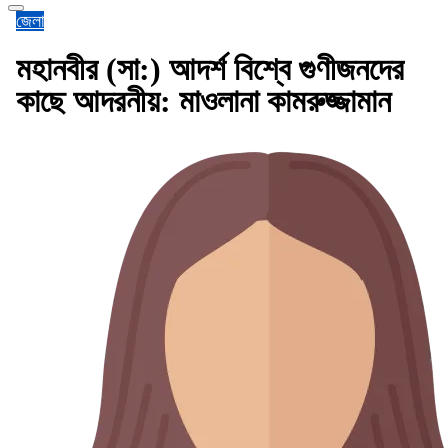
জেলা
মহানবীর (সা:) আদর্শ বিশ্বে গুণীজনদের
কাছে আদরনীয়: মাওলানা কামরুজ্জামান