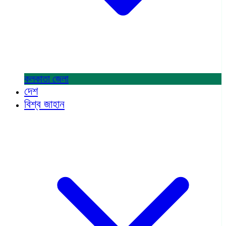
কলকাতা
জেলা
দেশ
বিশ্ব জাহান