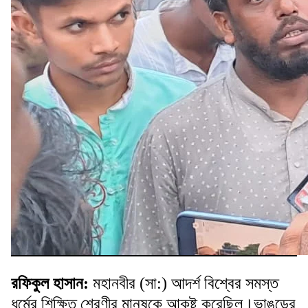
রফিকুল হাসান:
মহানবীর (সা:) আদর্শ বিশ্বের সমস্ত
ধর্মের শিক্ষিত শ্রেণীর মানুষকে আকৃষ্ট করেছিল।ভাঙড়ের