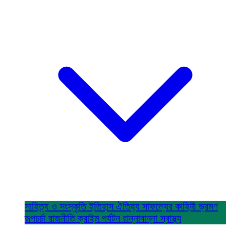
সাহিত্য ও সংস্কৃতি
ইতিহাস ঐতিহ্য
সাফল্যের কাহিনী
ভ্রমণ
রূপচর্চা
রাজনীতি
ক্রাইম
পর্যটন
রান্নাবান্না
স্বাস্থ্য