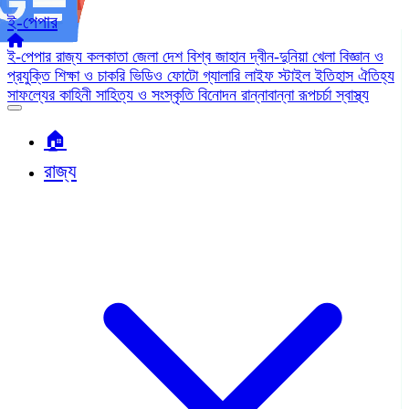
ই-পেপার
ই-পেপার
রাজ্য
কলকাতা
জেলা
দেশ
বিশ্ব জাহান
দ্বীন-দুনিয়া
খেলা
বিজ্ঞান ও
প্রযুক্তি
শিক্ষা ও চাকরি
ভিডিও
ফোটো গ্যালারি
লাইফ স্টাইল
ইতিহাস ঐতিহ্য
সাফল্যের কাহিনী
সাহিত্য ও সংস্কৃতি
বিনোদন
রান্নাবান্না
রূপচর্চা
স্বাস্থ্য
🏠︎
রাজ্য