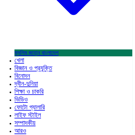
মুসলিম জাহান
বাংলাদেশ
খেলা
বিজ্ঞান ও প্রযুক্তি
বিনোদন
দ্বীন-দুনিয়া
শিক্ষা ও চাকরি
ভিডিও
ফোটো গ্যালারি
লাইফ স্টাইল
সম্পাদকীয়
আরও