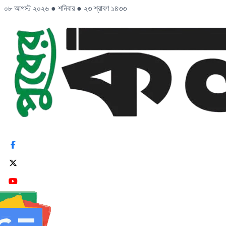
০৮ আগস্ট ২০২৬
●
শনিবার
●
২৩ শ্রাবণ ১৪৩৩