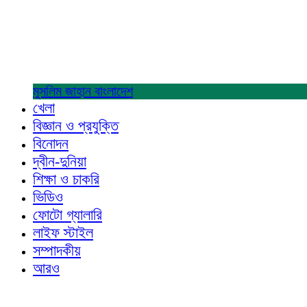
মুসলিম জাহান
বাংলাদেশ
খেলা
বিজ্ঞান ও প্রযুক্তি
বিনোদন
দ্বীন-দুনিয়া
শিক্ষা ও চাকরি
ভিডিও
ফোটো গ্যালারি
লাইফ স্টাইল
সম্পাদকীয়
আরও