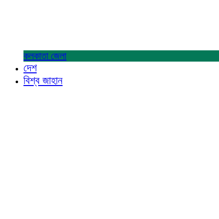
কলকাতা
জেলা
দেশ
বিশ্ব জাহান