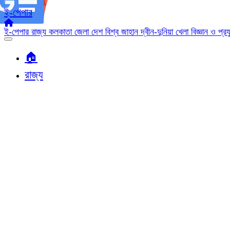
ই-পেপার
ই-পেপার
রাজ্য
কলকাতা
জেলা
দেশ
বিশ্ব জাহান
দ্বীন-দুনিয়া
খেলা
বিজ্ঞান ও প্র
🏠︎
রাজ্য