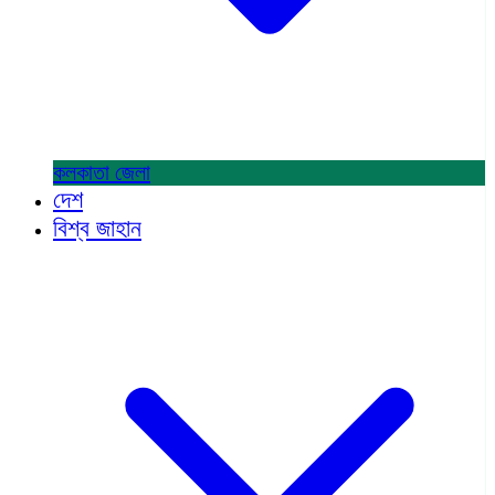
কলকাতা
জেলা
দেশ
বিশ্ব জাহান