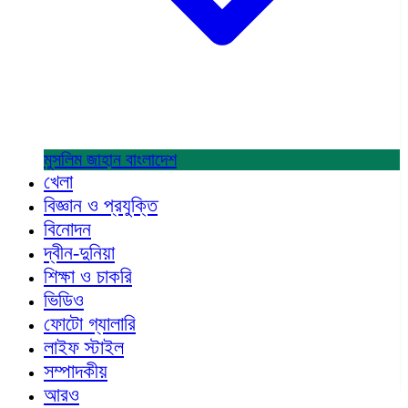
মুসলিম জাহান
বাংলাদেশ
খেলা
বিজ্ঞান ও প্রযুক্তি
বিনোদন
দ্বীন-দুনিয়া
শিক্ষা ও চাকরি
ভিডিও
ফোটো গ্যালারি
লাইফ স্টাইল
সম্পাদকীয়
আরও