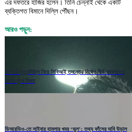
এর দফতরে হাজির হলেন। তিনি চেন্নাই থেকে একটি
ব্যক্তিগত বিমানে দিল্লি পৌঁছন।
আরও পড়ুন:
পদপিষ্টে মৃত্যুমিছিল নিয়ে সিবিআই তদন্তের নির্দেশ শীর্ষ আদালতের,
চাপের মুখে বিজয়
ডিআরডিও-তে সাইবার হামলার খবর ‘ভুল’: তথ্য ফাঁসের দাবি উড়াল