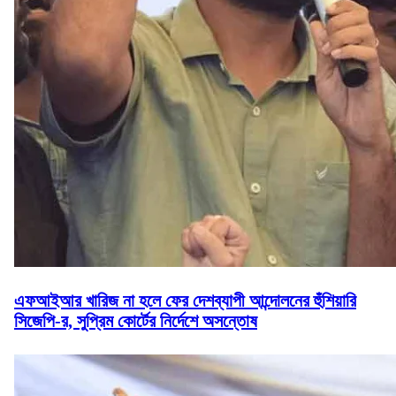
এফআইআর খারিজ না হলে ফের দেশব্যাপী আন্দোলনের হুঁশিয়ারি
সিজেপি-র, সুপ্রিম কোর্টের নির্দেশে অসন্তোষ