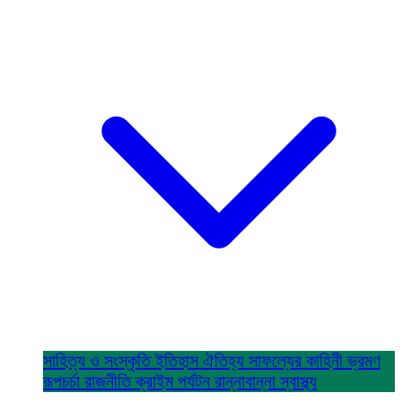
সাহিত্য ও সংস্কৃতি
ইতিহাস ঐতিহ্য
সাফল্যের কাহিনী
ভ্রমণ
রূপচর্চা
রাজনীতি
ক্রাইম
পর্যটন
রান্নাবান্না
স্বাস্থ্য