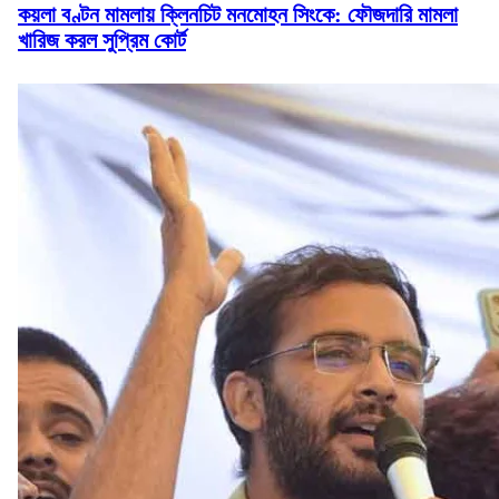
কয়লা বণ্টন মামলায় ক্লিনচিট মনমোহন সিংকে: ফৌজদারি মামলা
খারিজ করল সুপ্রিম কোর্ট