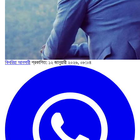
কিবরিয়া আনসারী
প্রকাশিত: ১২ জানুয়ারী ২০২৬, ০৮:০৪