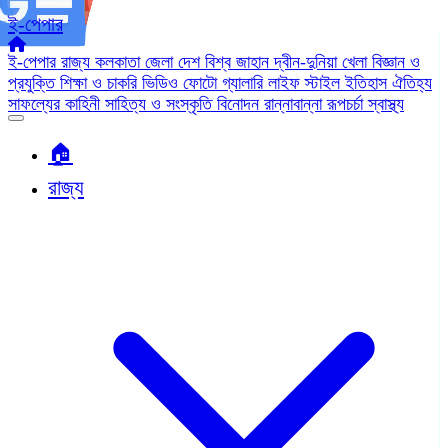
ই-পেপার
ই-পেপার
রাজ্য
কলকাতা
জেলা
দেশ
বিশ্ব জাহান
দ্বীন-দুনিয়া
খেলা
বিজ্ঞান ও
প্রযুক্তি
শিক্ষা ও চাকরি
ভিডিও
ফোটো গ্যালারি
লাইফ স্টাইল
ইতিহাস ঐতিহ্য
সাফল্যের কাহিনী
সাহিত্য ও সংস্কৃতি
বিনোদন
রান্নাবান্না
রূপচর্চা
স্বাস্থ্য
🏠︎
রাজ্য