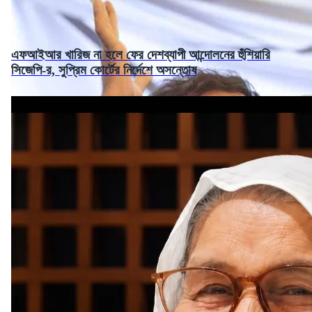
এফআইআর খারিজ না হলে ফের দেশব্যাপী আন্দোলনের হুঁশিয়ারি
সিজেপি-র, সুপ্রিম কোর্টের নির্দেশে অসন্তোষ