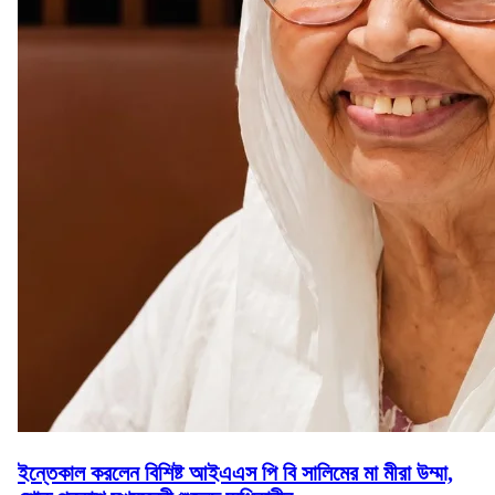
ইন্তেকাল করলেন বিশিষ্ট আইএএস পি বি সালিমের মা মীরা উম্মা,