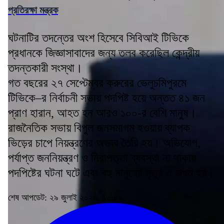
প্রতিরক্ষা মন্ত্রক
ঘটনাটির তদন্তের অংশ হিসেবে সিবিআই টিভিকে
প্রধানকে জিজ্ঞাসাবাদের জন্য তলব করেছিল কেন্দ্রীয়
তদন্তকারী সংস্থা।
গত বছরের ২৭ সেপ্টেম্বর করুরের ভেলুচমিপুরমে
টিভিকে–র নির্বাচনী সভায় পদপিষ্ট হয়ে অন্তত ৪১ জন
প্রাণ হারান, আহত হন আরও ১০০-র বেশি মানুষ।
রাজনৈতিক সভায় বিপুল জনসমাগম হওয়ায় ব্যাপক
ভিড়ের চাপে নিয়ন্ত্রণের অভাব তৈরি হয়। অভিযোগ,
পর্যাপ্ত জননিয়ন্ত্রণ ও নিরাপত্তা ব্যবস্থা না থাকায়
পদপিষ্টের ঘটনা ঘটে এবং বহু মানুষের মৃত্যু ও জখম হয়।
শেষ আপডেট: ২৯ জুলাই ২০২৬, ১৬:৪৬