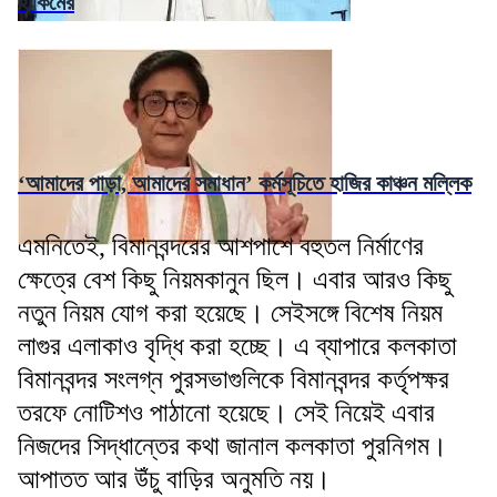
হাকিমের
‘আমাদের পাড়া, আমাদের সমাধান’ কর্মসূচিতে হাজির কাঞ্চন মল্লিক
এমনিতেই, বিমানবন্দরের আশপাশে বহুতল নির্মাণের
ক্ষেত্রে বেশ কিছু নিয়মকানুন ছিল। এবার আরও কিছু
নতুন নিয়ম যোগ করা হয়েছে। সেইসঙ্গে বিশেষ নিয়ম
লাগুর এলাকাও বৃদ্ধি করা হচ্ছে। এ ব্যাপারে কলকাতা
বিমানবন্দর সংলগ্ন পুরসভাগুলিকে বিমানবন্দর কর্তৃপক্ষর
তরফে নোটিশও পাঠানো হয়েছে। সেই নিয়েই এবার
নিজদের সিদ্ধান্তের কথা জানাল কলকাতা পুরনিগম।
আপাতত আর উঁচু বাড়ির অনুমতি নয়।