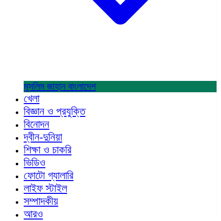
মুসলিম জাহান
বাংলাদেশ
খেলা
বিজ্ঞান ও প্রযুক্তি
বিনোদন
দ্বীন-দুনিয়া
শিক্ষা ও চাকরি
ভিডিও
ফোটো গ্যালারি
লাইফ স্টাইল
সম্পাদকীয়
আরও