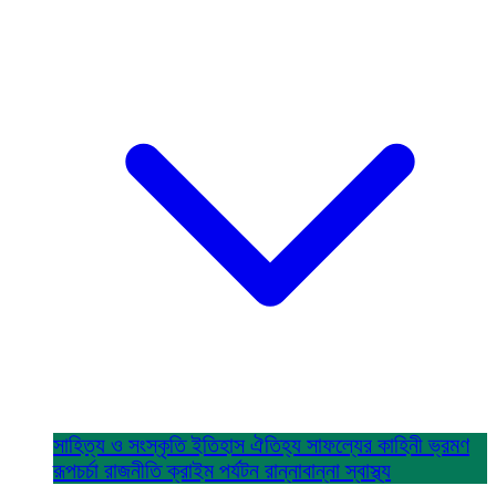
সাহিত্য ও সংস্কৃতি
ইতিহাস ঐতিহ্য
সাফল্যের কাহিনী
ভ্রমণ
রূপচর্চা
রাজনীতি
ক্রাইম
পর্যটন
রান্নাবান্না
স্বাস্থ্য