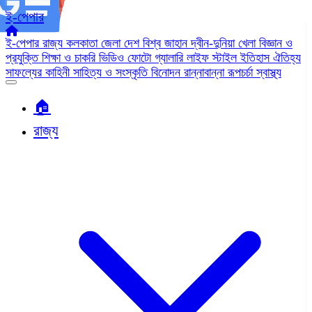
ই-পেপার
ই-পেপার
রাজ্য
কলকাতা
জেলা
দেশ
বিশ্ব জাহান
দ্বীন-দুনিয়া
খেলা
বিজ্ঞান ও
প্রযুক্তি
শিক্ষা ও চাকরি
ভিডিও
ফোটো গ্যালারি
লাইফ স্টাইল
ইতিহাস ঐতিহ্য
সাফল্যের কাহিনী
সাহিত্য ও সংস্কৃতি
বিনোদন
রান্নাবান্না
রূপচর্চা
স্বাস্থ্য
🏠︎
রাজ্য