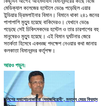
কিছুদিন আগেই আহমদাবাদ বিমানবন্দরের কাছে বিজে
মেডিক্যাল কলেজের হস্টেলে ভেঙে পড়েছিল এয়ার
ইন্ডিয়ার ড্রিমলাইনার বিমান। বিমানে থাকা ২৪১ জনের
পাশাপাশি মৃত্যু হয়েছে বাকিদেরও। যেখানে ভেঙে
পড়েছে সেই চিকিৎসকদের হস্টেল ও তার চারপাশের বহু
মানুষেরও মৃত্যু হয়েছে। এই বিমান দুর্ঘটনার জেরে
সতর্কতা হিসেবে একগুচ্ছ পদক্ষেপ নেওয়ার কথা জানায়
কলকাতা বিমানবন্দর কর্তৃপক্ষ।
আরও পড়ুন:
পুলিশের সমালোচনাকারীরা ‘সমাজবিরোধী’, মন্তব্য মেয়র ফিরহাদ