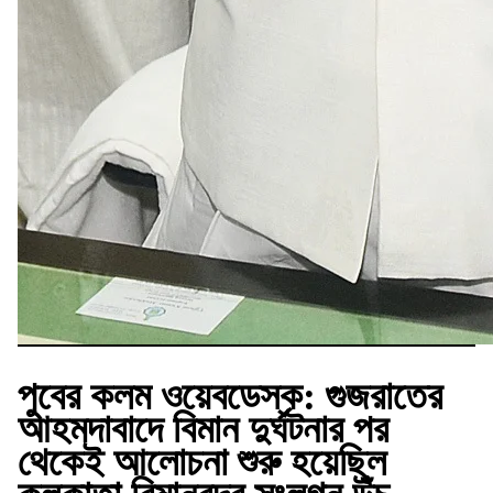
পুবের কলম ওয়েবডেস্ক:
গুজরাতের
আহমদাবাদে বিমান দুর্ঘটনার পর
থেকেই আলোচনা শুরু হয়েছিল