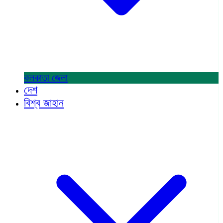
কলকাতা
জেলা
দেশ
বিশ্ব জাহান