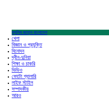
মুসলিম জাহান
বাংলাদেশ
খেলা
বিজ্ঞান ও প্রযুক্তি
বিনোদন
দ্বীন-দুনিয়া
শিক্ষা ও চাকরি
ভিডিও
ফোটো গ্যালারি
লাইফ স্টাইল
সম্পাদকীয়
আরও