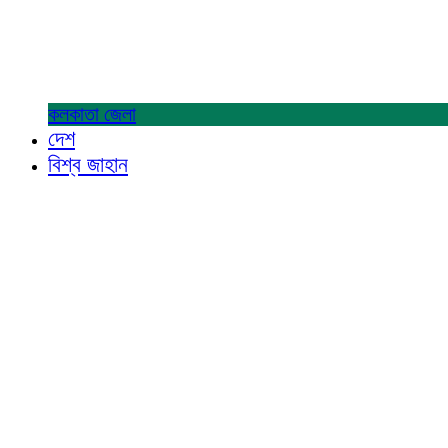
কলকাতা
জেলা
দেশ
বিশ্ব জাহান