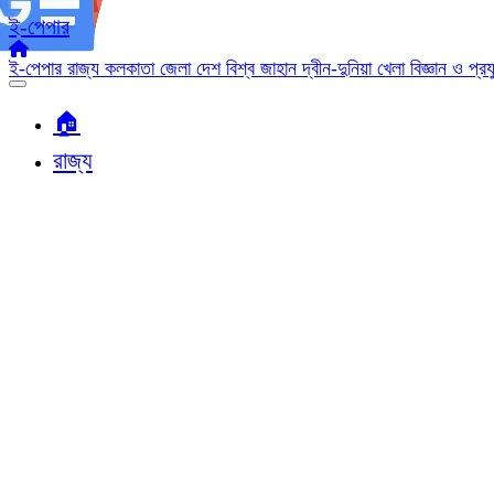
ই-পেপার
ই-পেপার
রাজ্য
কলকাতা
জেলা
দেশ
বিশ্ব জাহান
দ্বীন-দুনিয়া
খেলা
বিজ্ঞান ও প্র
🏠︎
রাজ্য