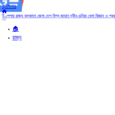
ই-পেপার
ই-পেপার
রাজ্য
কলকাতা
জেলা
দেশ
বিশ্ব জাহান
দ্বীন-দুনিয়া
খেলা
বিজ্ঞান ও প্র
🏠︎
রাজ্য