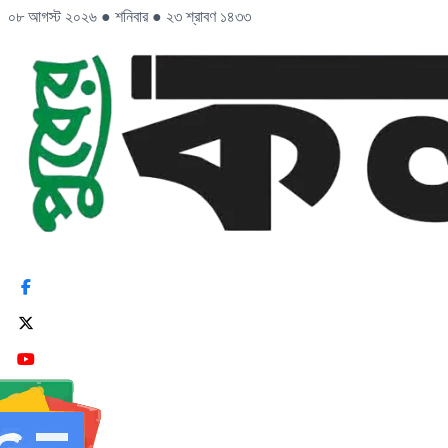
০৮ আগস্ট ২০২৬
●
শনিবার
●
২৩ শ্রাবণ ১৪৩৩