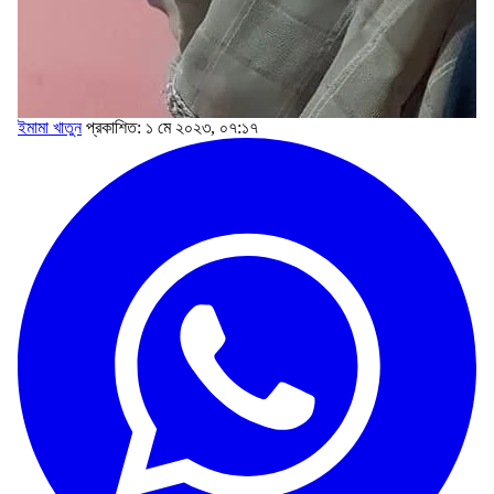
ইমামা খাতুন
প্রকাশিত: ১ মে ২০২৩, ০৭:১৭