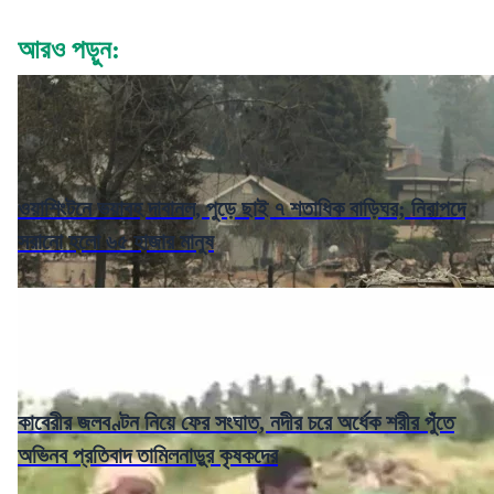
আরও পড়ুন:
ওয়াশিংটনে ভয়াবহ দাবানল, পুড়ে ছাই ৭ শতাধিক বাড়িঘর; নিরাপদে
সরানো হলো ৬৫ হাজার মানুষ
কাবেরীর জলবণ্টন নিয়ে ফের সংঘাত, নদীর চরে অর্ধেক শরীর পুঁতে
অভিনব প্রতিবাদ তামিলনাড়ুর কৃষকদের