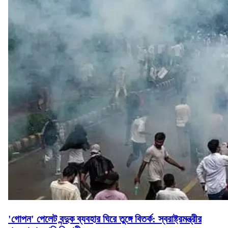
'গোপন' পেলেট বন্দুক ব্যবহার ঘিরে তুঙ্গে বিতর্ক: স্বরাষ্ট্রমন্ত্রীর