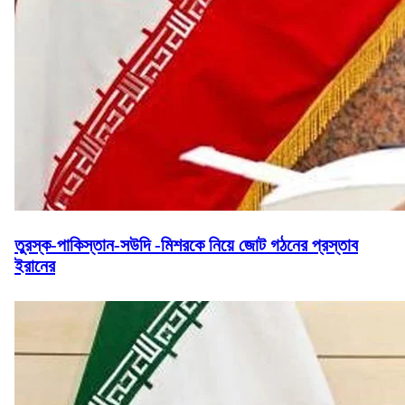
তুরস্ক-পাকিস্তান-সউদি -মিশরকে নিয়ে জোট গঠনের প্রস্তাব
ইরানের