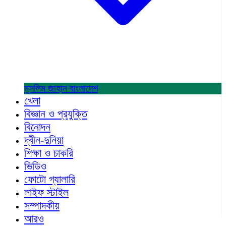
মুসলিম জাহান
বাংলাদেশ
খেলা
বিজ্ঞান ও প্রযুক্তি
বিনোদন
দ্বীন-দুনিয়া
শিক্ষা ও চাকরি
ভিডিও
ফোটো গ্যালারি
লাইফ স্টাইল
সম্পাদকীয়
আরও