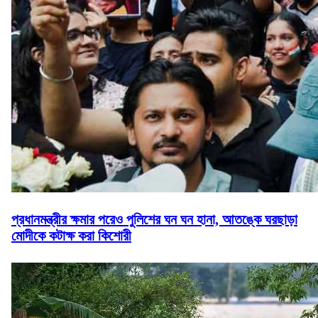
প্রধানমন্ত্রীর ক্ষমার পরেও পুলিশের ঘন ঘন হানা, আতঙ্কে ঘরছাড়া
মোদীকে কটাক্ষ করা কিশোরী