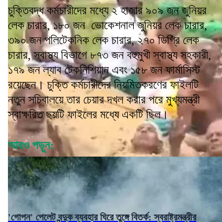
চুক্তিবদ্ধ কর্মচারীদের মধ্যে ২ হাজার ৯০৯ জন জুনিয়র
লেক চারার, ১৮০ জন ভোকেশনাল জুনিয়র লেক চারার,
৩৯০ জন পলিটেকনিক লেক চারার, ২৭০ ডিগ্রি লেক
চারার, স্বাস্থ্য বিভাগে ৮৭৩ জন বহুমুখী স্বাস্থ্য সহকারী,
১৭৯ জন ল্যাব টেকনিশিয়ান এবং ১৫৮ জন ফার্মাসিস্ট
রয়েছেন। চুক্তি কর্মচারীদের নিয়মিতকরণের ফাইলটি
নতুন সচিবালয়ে তার চেয়ার দখল করার পরে মুখ্যমন্ত্রী
স্বাক্ষরিত ছয়টি ফাইলের মধ্যে একটি ছিল।
আরও পড়ুন:
'গোপন' পেলেট বন্দুক ব্যবহার ঘিরে তুঙ্গে বিতর্ক: স্বরাষ্ট্রমন্ত্রীর