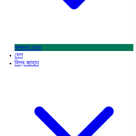
কলকাতা
জেলা
দেশ
বিশ্ব জাহান