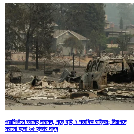
ওয়াশিংটনে ভয়াবহ দাবানল, পুড়ে ছাই ৭ শতাধিক বাড়িঘর; নিরাপদে
সরানো হলো ৬৫ হাজার মানুষ