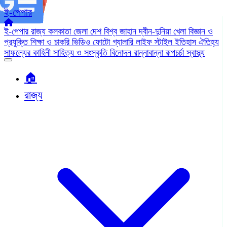
ই-পেপার
ই-পেপার
রাজ্য
কলকাতা
জেলা
দেশ
বিশ্ব জাহান
দ্বীন-দুনিয়া
খেলা
বিজ্ঞান ও
প্রযুক্তি
শিক্ষা ও চাকরি
ভিডিও
ফোটো গ্যালারি
লাইফ স্টাইল
ইতিহাস ঐতিহ্য
সাফল্যের কাহিনী
সাহিত্য ও সংস্কৃতি
বিনোদন
রান্নাবান্না
রূপচর্চা
স্বাস্থ্য
🏠︎
রাজ্য