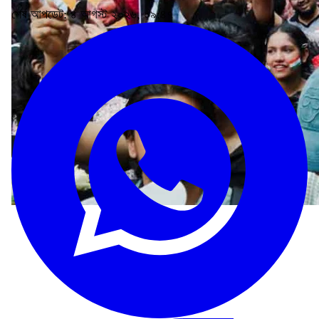
শেষ আপডেট: ৪ আগস্ট ২০২৬, ০৯:৪৭