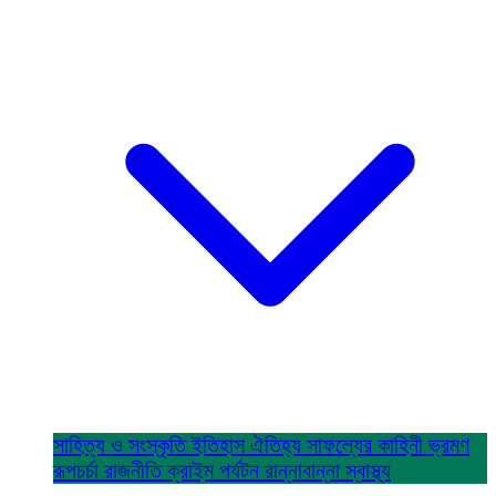
সাহিত্য ও সংস্কৃতি
ইতিহাস ঐতিহ্য
সাফল্যের কাহিনী
ভ্রমণ
রূপচর্চা
রাজনীতি
ক্রাইম
পর্যটন
রান্নাবান্না
স্বাস্থ্য