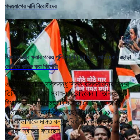
পদত্যাগের দাবি বিরোধীদের
প্রধানমন্ত্রীর ক্ষমার পরেও পুলিশের ঘন ঘন হানা, আতঙ্কে ঘরছাড়া
মোদীকে কটাক্ষ করা কিশোরী
২০২৩-২৪ সালে দলিতবন্ধু স্কিম বাস্তবায়নের বিষয়ে
তিনি প্রথম ফাইলে স্বাক্ষর করেছিলেন। তিনি ১১৮টি
বিধানসভা কেন্দ্রে (হুজুরাবাদ বাদে যেখানে প্রকল্পটি
ইতিমধ্যেই বাস্তবায়িত হয়েছে) প্রতিটিতে ১১০০ জন
সুবিধাভোগীকে দলিত বন্ধু সুবিধা বাড়ানো সংক্রান্ত
ফাইলে স্বাক্ষর করেছেন।