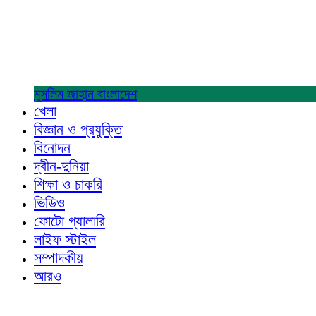
মুসলিম জাহান
বাংলাদেশ
খেলা
বিজ্ঞান ও প্রযুক্তি
বিনোদন
দ্বীন-দুনিয়া
শিক্ষা ও চাকরি
ভিডিও
ফোটো গ্যালারি
লাইফ স্টাইল
সম্পাদকীয়
আরও