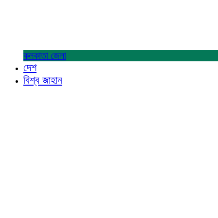
কলকাতা
জেলা
দেশ
বিশ্ব জাহান