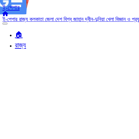
ই-পেপার
ই-পেপার
রাজ্য
কলকাতা
জেলা
দেশ
বিশ্ব জাহান
দ্বীন-দুনিয়া
খেলা
বিজ্ঞান ও প্র
🏠︎
রাজ্য