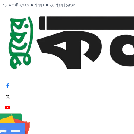
০৮ আগস্ট ২০২৬
●
শনিবার
●
২৩ শ্রাবণ ১৪৩৩