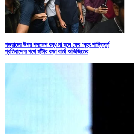
পড়ুয়াদের উপর পদক্ষেপ বন্ধ না হলে ফের 'বৃহৎ শান্তিপূর্ণ
প্রতিবাদে'র পথে হাঁটার কড়া বার্তা অভিজিতের