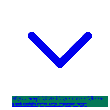
সাহিত্য ও সংস্কৃতি
ইতিহাস ঐতিহ্য
সাফল্যের কাহিনী
ভ্রমণ
রূপচর্চা
রাজনীতি
ক্রাইম
পর্যটন
রান্নাবান্না
স্বাস্থ্য