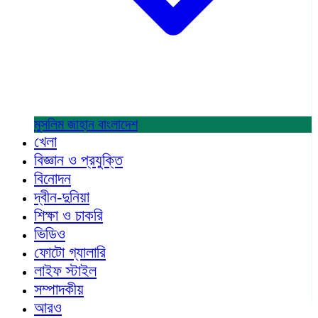
মুসলিম জাহান
বাংলাদেশ
খেলা
বিজ্ঞান ও প্রযুক্তি
বিনোদন
দ্বীন-দুনিয়া
শিক্ষা ও চাকরি
ভিডিও
ফোটো গ্যালারি
লাইফ স্টাইল
সম্পাদকীয়
আরও