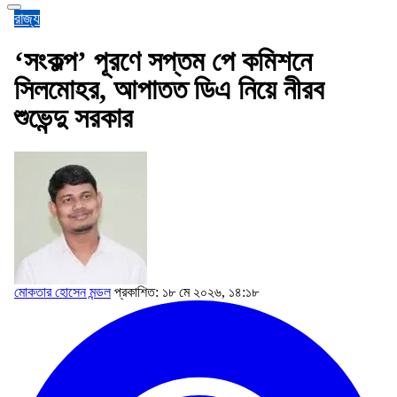
রাজ্য
‘সংকল্প’ পূরণে সপ্তম পে কমিশনে
সিলমোহর, আপাতত ডিএ নিয়ে নীরব
শুভেন্দু সরকার
মোকতার হোসেন মন্ডল
প্রকাশিত: ১৮ মে ২০২৬, ১৪:১৮