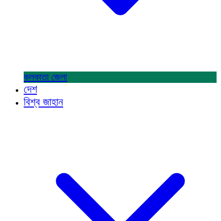
কলকাতা
জেলা
দেশ
বিশ্ব জাহান