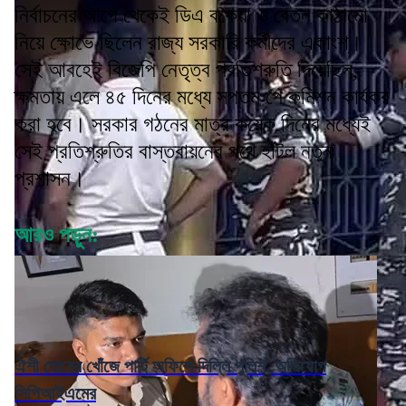
নির্বাচনের আগে থেকেই ডিএ বকেয়া ও বেতন কাঠামো
নিয়ে ক্ষোভে ছিলেন রাজ্য সরকারি কর্মীদের একাংশ।
সেই আবহেই বিজেপি নেতৃত্ব প্রতিশ্রুতি দিয়েছিল,
ক্ষমতায় এলে ৪৫ দিনের মধ্যে সপ্তম পে কমিশন কার্যকর
করা হবে। সরকার গঠনের মাত্র কয়েক দিনের মধ্যেই
সেই প্রতিশ্রুতির বাস্তবায়নের পথে হাঁটল নতুন
প্রশাসন।
আরও পড়ুন:
ঐশী ঘোষের খোঁজে পার্টি অফিসে দিল্লি পুলিশ, অভিযোগ
সিপিআইএমের