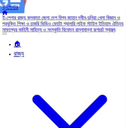
ই-পেপার
ই-পেপার
রাজ্য
কলকাতা
জেলা
দেশ
বিশ্ব জাহান
দ্বীন-দুনিয়া
খেলা
বিজ্ঞান ও
প্রযুক্তি
শিক্ষা ও চাকরি
ভিডিও
ফোটো গ্যালারি
লাইফ স্টাইল
ইতিহাস ঐতিহ্য
সাফল্যের কাহিনী
সাহিত্য ও সংস্কৃতি
বিনোদন
রান্নাবান্না
রূপচর্চা
স্বাস্থ্য
🏠︎
রাজ্য