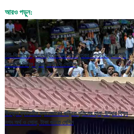
আরও পড়ুন:
নিট-বিক্ষোভে প্রধানমন্ত্রীকে নিয়ে আপত্তিকর পোস্ট: কড়া আইনি
পদক্ষেপে দিল্লি পুলিশ, এক্স-কে নোটিস
বীরভূমে ব্যবসায়ীর ম্যানেজারের বাড়িতে পুলিশের হানা, উদ্ধার বিপুল
নগদ অর্থ ও সোনা, টাকা গুনতে মেসিন