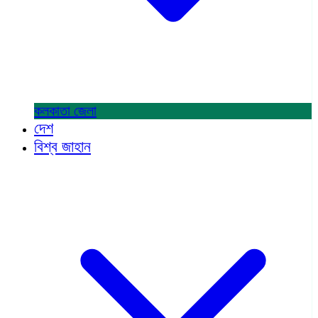
কলকাতা
জেলা
দেশ
বিশ্ব জাহান