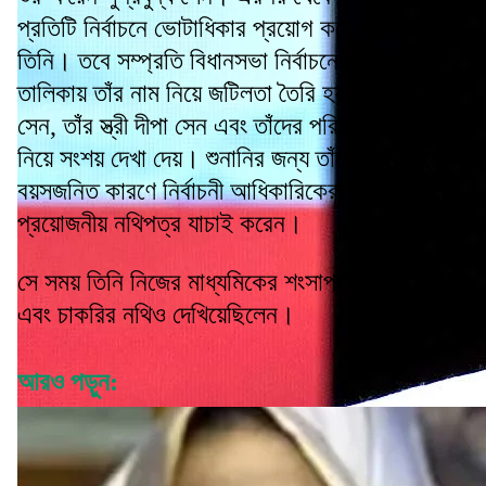
প্রতিটি নির্বাচনে ভোটাধিকার প্রয়োগ করে এসেছেন
তিনি। তবে সম্প্রতি বিধানসভা নির্বাচনের আগে ভোটার
তালিকায় তাঁর নাম নিয়ে জটিলতা তৈরি হয়। সুপ্রবুদ্ধ
সেন, তাঁর স্ত্রী দীপা সেন এবং তাঁদের পরিচর্যাকারীর নাম
নিয়ে সংশয় দেখা দেয়। শুনানির জন্য তাঁদের ডাকা হলে
বয়সজনিত কারণে নির্বাচনী আধিকারিকেরা বাড়িতে গিয়েই
প্রয়োজনীয় নথিপত্র যাচাই করেন।
সে সময় তিনি নিজের মাধ্যমিকের শংসাপত্র, পাসপোর্ট
এবং চাকরির নথিও দেখিয়েছিলেন।
আরও পড়ুন: