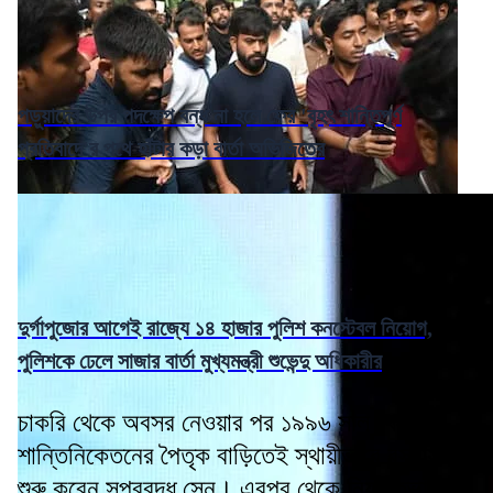
পড়ুয়াদের উপর পদক্ষেপ বন্ধ না হলে ফের 'বৃহৎ শান্তিপূর্ণ
প্রতিবাদে'র পথে হাঁটার কড়া বার্তা অভিজিতের
দুর্গাপুজোর আগেই রাজ্যে ১৪ হাজার পুলিশ কনস্টেবল নিয়োগ,
পুলিশকে ঢেলে সাজার বার্তা মুখ্যমন্ত্রী শুভেন্দু অধিকারীর
চাকরি থেকে অবসর নেওয়ার পর ১৯৯৬ সাল থেকে
শান্তিনিকেতনের পৈতৃক বাড়িতেই স্থায়ীভাবে বসবাস
শুরু করেন সুপ্রবুদ্ধ সেন। এরপর থেকে নিয়মিতভাবে