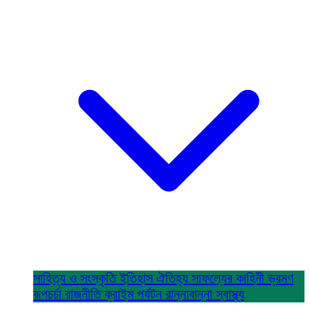
সাহিত্য ও সংস্কৃতি
ইতিহাস ঐতিহ্য
সাফল্যের কাহিনী
ভ্রমণ
রূপচর্চা
রাজনীতি
ক্রাইম
পর্যটন
রান্নাবান্না
স্বাস্থ্য