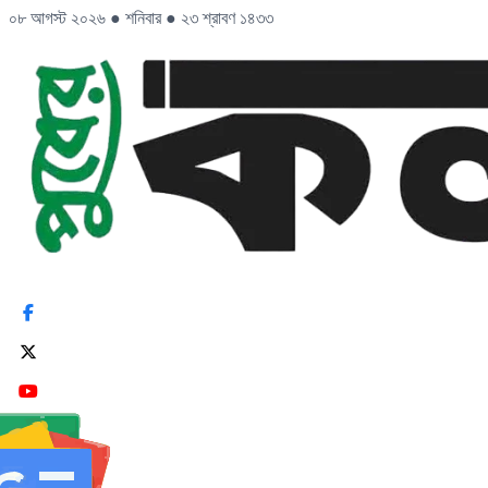
০৮ আগস্ট ২০২৬
●
শনিবার
●
২৩ শ্রাবণ ১৪৩৩