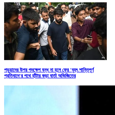
পড়ুয়াদের উপর পদক্ষেপ বন্ধ না হলে ফের 'বৃহৎ শান্তিপূর্ণ
প্রতিবাদে'র পথে হাঁটার কড়া বার্তা অভিজিতের