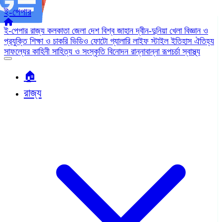
ই-পেপার
ই-পেপার
রাজ্য
কলকাতা
জেলা
দেশ
বিশ্ব জাহান
দ্বীন-দুনিয়া
খেলা
বিজ্ঞান ও
প্রযুক্তি
শিক্ষা ও চাকরি
ভিডিও
ফোটো গ্যালারি
লাইফ স্টাইল
ইতিহাস ঐতিহ্য
সাফল্যের কাহিনী
সাহিত্য ও সংস্কৃতি
বিনোদন
রান্নাবান্না
রূপচর্চা
স্বাস্থ্য
🏠︎
রাজ্য