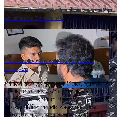
বীরভূমে ব্যবসায়ীর ম্যানেজারের বাড়িতে পুলিশের হানা, উদ্ধার বিপুল
নগদ অর্থ ও সোনা, টাকা গুনতে মেসিন
ঐশী ঘোষের খোঁজে পার্টি অফিসে দিল্লি পুলিশ, অভিযোগ
সিপিআইএমের
পরিবারের সদস্যদের সূত্রে জানা গিয়েছে, শ্বাসকষ্টজনিত
সমস্যার কারণে রবিবার তাঁকে হাসপাতালে ভর্তি করা
হয়। চিকিৎসকদের পর্যবেক্ষণে থাকলেও সোমবার সকালে
হঠাৎ তাঁর শারীরিক অবস্থার অবনতি ঘটে। পরে
চিকিৎসকেরা জানান, হৃদরোগে আক্রান্ত হয়েই তাঁর