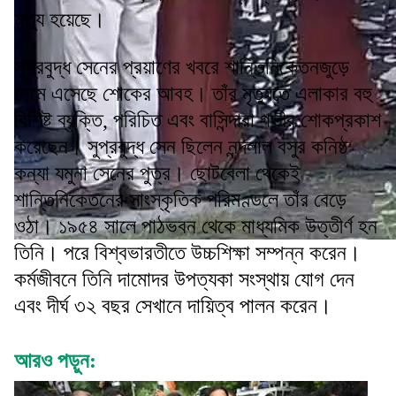
মৃত্যু হয়েছে।
সুপ্রবুদ্ধ সেনের প্রয়াণের খবরে শান্তিনিকেতনজুড়ে
নেমে এসেছে শোকের আবহ। তাঁর মৃত্যুতে এলাকার বহু
বিশিষ্ট ব্যক্তি, পরিচিত এবং বাসিন্দারা গভীর শোকপ্রকাশ
করেছেন। সুপ্রবুদ্ধ সেন ছিলেন নন্দলাল বসুর কনিষ্ঠ
কন্যা যমুনা সেনের পুত্র। ছোটবেলা থেকেই
শান্তিনিকেতনের সাংস্কৃতিক পরিমণ্ডলে তাঁর বেড়ে
ওঠা। ১৯৫৪ সালে পাঠভবন থেকে মাধ্যমিক উত্তীর্ণ হন
তিনি। পরে বিশ্বভারতীতে উচ্চশিক্ষা সম্পন্ন করেন।
কর্মজীবনে তিনি দামোদর উপত্যকা সংস্থায় যোগ দেন
এবং দীর্ঘ ৩২ বছর সেখানে দায়িত্ব পালন করেন।
আরও পড়ুন: