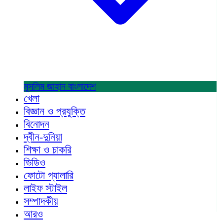
মুসলিম জাহান
বাংলাদেশ
খেলা
বিজ্ঞান ও প্রযুক্তি
বিনোদন
দ্বীন-দুনিয়া
শিক্ষা ও চাকরি
ভিডিও
ফোটো গ্যালারি
লাইফ স্টাইল
সম্পাদকীয়
আরও