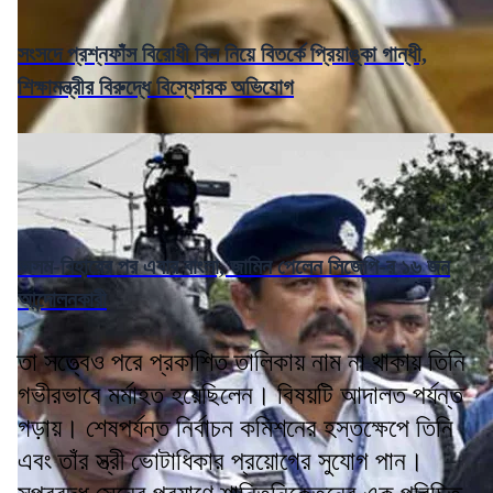
সংসদে প্রশ্নফাঁস বিরোধী বিল নিয়ে বিতর্কে প্রিয়াঙ্কা গান্ধী,
শিক্ষামন্ত্রীর বিরুদ্ধে বিস্ফোরক অভিযোগ
অসম-বিহারের পর এবার বাংলা, জামিন পেলেন সিজেপি-র ১৬ জন
আন্দোলনকারী
তা সত্ত্বেও পরে প্রকাশিত তালিকায় নাম না থাকায় তিনি
গভীরভাবে মর্মাহত হয়েছিলেন। বিষয়টি আদালত পর্যন্ত
গড়ায়। শেষপর্যন্ত নির্বাচন কমিশনের হস্তক্ষেপে তিনি
এবং তাঁর স্ত্রী ভোটাধিকার প্রয়োগের সুযোগ পান।