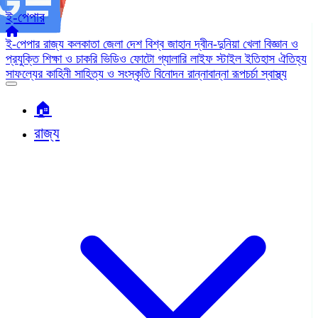
ই-পেপার
ই-পেপার
রাজ্য
কলকাতা
জেলা
দেশ
বিশ্ব জাহান
দ্বীন-দুনিয়া
খেলা
বিজ্ঞান ও
প্রযুক্তি
শিক্ষা ও চাকরি
ভিডিও
ফোটো গ্যালারি
লাইফ স্টাইল
ইতিহাস ঐতিহ্য
সাফল্যের কাহিনী
সাহিত্য ও সংস্কৃতি
বিনোদন
রান্নাবান্না
রূপচর্চা
স্বাস্থ্য
🏠︎
রাজ্য