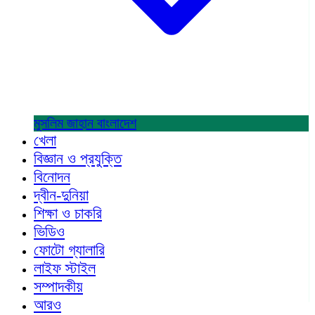
মুসলিম জাহান
বাংলাদেশ
খেলা
বিজ্ঞান ও প্রযুক্তি
বিনোদন
দ্বীন-দুনিয়া
শিক্ষা ও চাকরি
ভিডিও
ফোটো গ্যালারি
লাইফ স্টাইল
সম্পাদকীয়
আরও