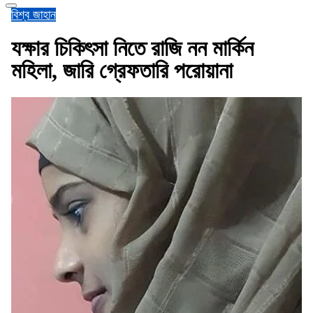
বিশ্ব জাহান
যক্ষার চিকিৎসা নিতে রাজি নন মার্কিন
মহিলা, জারি গ্রেফতারি পরোয়ানা