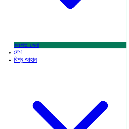
কলকাতা
জেলা
দেশ
বিশ্ব জাহান