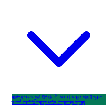
সাহিত্য ও সংস্কৃতি
ইতিহাস ঐতিহ্য
সাফল্যের কাহিনী
ভ্রমণ
রূপচর্চা
রাজনীতি
ক্রাইম
পর্যটন
রান্নাবান্না
স্বাস্থ্য