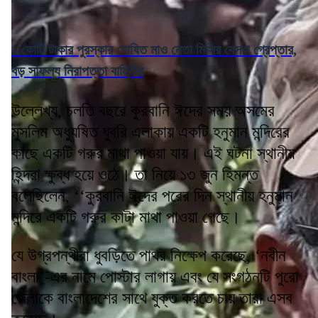
১ কোটি টাকার পুরস্কার ঘোষিত মাও নেতা মিসির বেসরা গ্রেপ্তার,
বড় সাফল্য নিরাপত্তা বাহিনীর
উল্লেখ্য, চলতি বছরে কুরবানি ঈদের সময় অসমের
মুসলিম অধ্যুষিত ধুবরি এলাকায় একটি হনুমান মন্দিরের
কাছে একটি গরুর মাথা পাওয়া যায়। এই ঘটনা স্থানীয়
হিন্দরা ক্ষুব্ধ হয়ে ওঠে। তা নিয়ে ১৩ জুন হিমন্ত
বলেছিলেন, ‘‘কুরবানি ঈদের পরের দিন স্থানীয় হনুমান
মন্দিরে একটি গরুর কাটা মাথা পাওয়া গেছে।
যে উগ্রপন্থীরা ধুবড়িতে পাথর নিক্ষেপ করেছে, ‘নবীন
বাংলা’-এর নামে পোস্টার লাগায় এবং যে সংগঠনটি পুরো
জেলাকে বাংলাদেশের সাথে যুক্ত করতে চায় তারা এসব