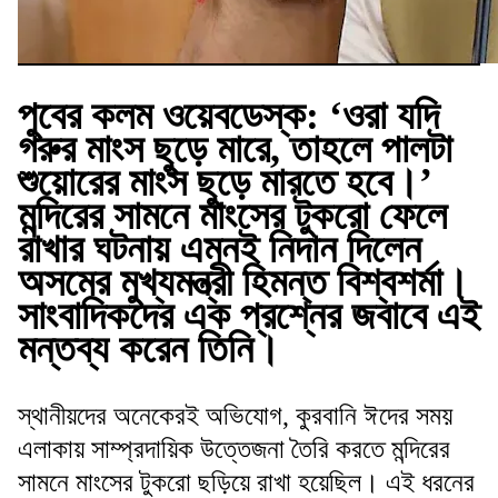
পুবের কলম ওয়েবডেস্ক:
‘ওরা যদি
গরুর মাংস ছুড়ে মারে, তাহলে পালটা
শুয়োরের মাংস ছুড়ে মারতে হবে।’
মন্দিরের সামনে মাংসের টুকরো ফেলে
রাখার ঘটনায় এমনই নিদান দিলেন
অসমের মুখ্যমন্ত্রী হিমন্ত বিশ্বশর্মা।
সাংবাদিকদের এক প্রশ্নের জবাবে এই
মন্তব্য করেন তিনি।
স্থানীয়দের অনেকেরই অভিযোগ, কুরবানি ঈদের সময়
এলাকায় সাম্প্রদায়িক উত্তেজনা তৈরি করতে মন্দিরের
সামনে মাংসের টুকরো ছড়িয়ে রাখা হয়েছিল। এই ধরনের