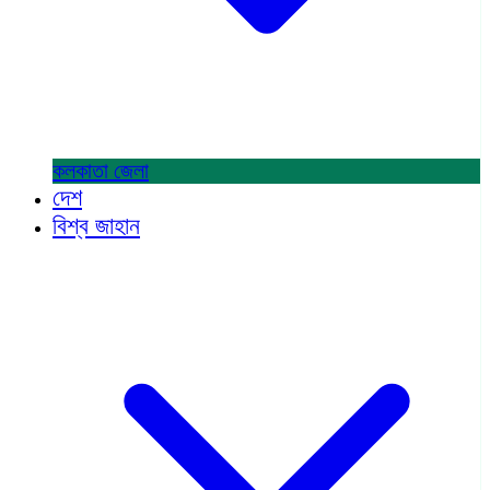
কলকাতা
জেলা
দেশ
বিশ্ব জাহান