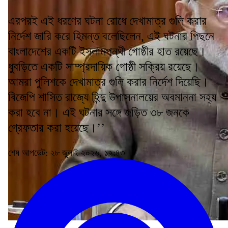
এরপরই এই ধরণের ঘটনা রোধে দেখামাত্র গুলি করার
নির্দেশ জারি করে হিমন্ত বলেছিলেন, এই ঘটনার পিছনে
বাংলাদেশের একটি ইসলামপন্থী গোষ্ঠীর হাত রয়েছে।
ধুবড়িতে একটি সাম্প্রদায়িক গোষ্ঠী সক্রিয় রয়েছে।
আমরা পুলিশকে দেখামাত্র গুলি করার নির্দেশ দিয়েছি।
বিজেপি শাসিত রাজ্যে হিন্দু উপাসনালয়ের অবমাননা সহ্য
করা হবে না। এই ঘটনার সঙ্গে জড়িত ৩৮ জনকে
গ্রেফতার করা হয়েছে।’’
শেষ আপডেট: ২৮ জুলাই ২০২৬, ১২:৪৩