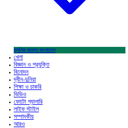
মুসলিম জাহান
বাংলাদেশ
খেলা
বিজ্ঞান ও প্রযুক্তি
বিনোদন
দ্বীন-দুনিয়া
শিক্ষা ও চাকরি
ভিডিও
ফোটো গ্যালারি
লাইফ স্টাইল
সম্পাদকীয়
আরও