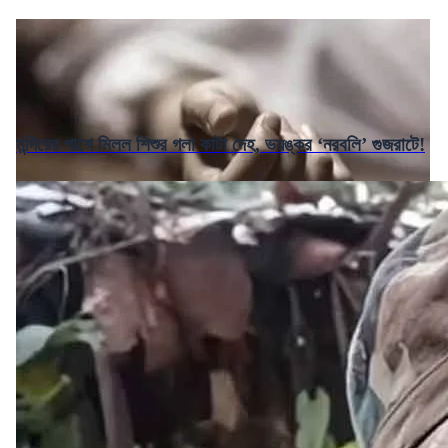
মন্দিরের পাশে মিলল শিশুর গলা কাটা দেহ, ভয়ঙ্কর ‘নরবলি’ গুজরাটে!