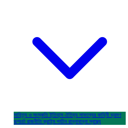
সাহিত্য ও সংস্কৃতি
ইতিহাস ঐতিহ্য
সাফল্যের কাহিনী
ভ্রমণ
রূপচর্চা
রাজনীতি
ক্রাইম
পর্যটন
রান্নাবান্না
স্বাস্থ্য