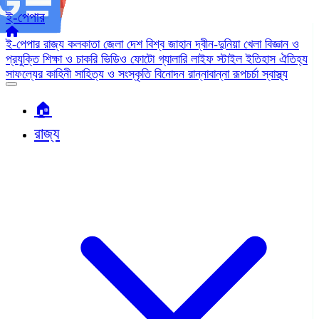
ই-পেপার
ই-পেপার
রাজ্য
কলকাতা
জেলা
দেশ
বিশ্ব জাহান
দ্বীন-দুনিয়া
খেলা
বিজ্ঞান ও
প্রযুক্তি
শিক্ষা ও চাকরি
ভিডিও
ফোটো গ্যালারি
লাইফ স্টাইল
ইতিহাস ঐতিহ্য
সাফল্যের কাহিনী
সাহিত্য ও সংস্কৃতি
বিনোদন
রান্নাবান্না
রূপচর্চা
স্বাস্থ্য
🏠︎
রাজ্য