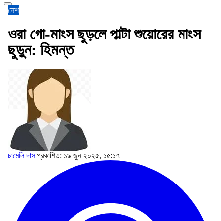
দেশ
ওরা গো-মাংস ছুড়লে পাল্টা শুয়োরের মাংস
ছুড়ুন: হিমন্ত
চামেলি দাস
প্রকাশিত: ১৯ জুন ২০২৫, ১৫:১৭