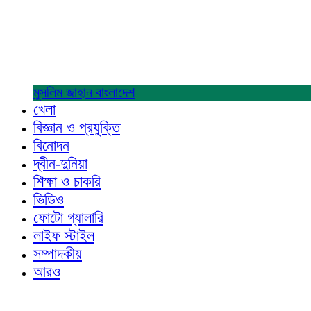
মুসলিম জাহান
বাংলাদেশ
খেলা
বিজ্ঞান ও প্রযুক্তি
বিনোদন
দ্বীন-দুনিয়া
শিক্ষা ও চাকরি
ভিডিও
ফোটো গ্যালারি
লাইফ স্টাইল
সম্পাদকীয়
আরও