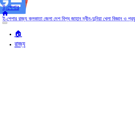
ই-পেপার
ই-পেপার
রাজ্য
কলকাতা
জেলা
দেশ
বিশ্ব জাহান
দ্বীন-দুনিয়া
খেলা
বিজ্ঞান ও প্র
🏠︎
রাজ্য