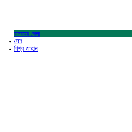
কলকাতা
জেলা
দেশ
বিশ্ব জাহান