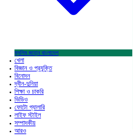
মুসলিম জাহান
বাংলাদেশ
খেলা
বিজ্ঞান ও প্রযুক্তি
বিনোদন
দ্বীন-দুনিয়া
শিক্ষা ও চাকরি
ভিডিও
ফোটো গ্যালারি
লাইফ স্টাইল
সম্পাদকীয়
আরও