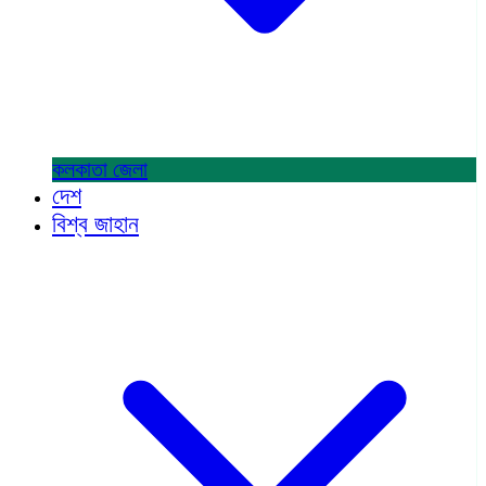
কলকাতা
জেলা
দেশ
বিশ্ব জাহান