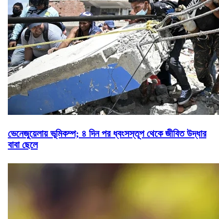
ভেনেজুয়েলায় ভূমিকম্প; ৪ দিন পর ধ্বংসস্তূপ থেকে জীবিত উদ্ধার
বাবা ছেলে