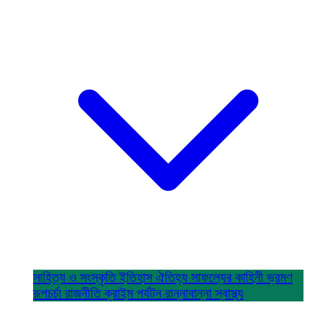
সাহিত্য ও সংস্কৃতি
ইতিহাস ঐতিহ্য
সাফল্যের কাহিনী
ভ্রমণ
রূপচর্চা
রাজনীতি
ক্রাইম
পর্যটন
রান্নাবান্না
স্বাস্থ্য