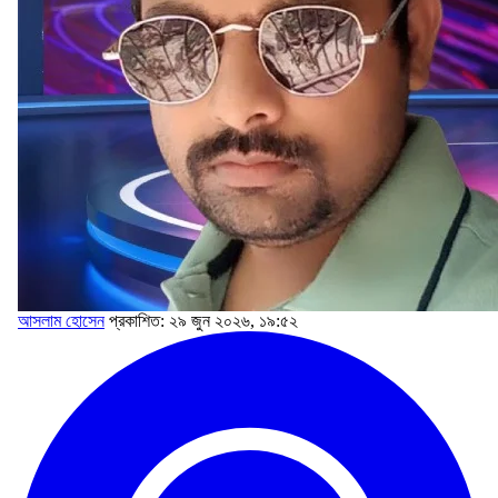
আসলাম হোসেন
প্রকাশিত: ২৯ জুন ২০২৬, ১৯:৫২