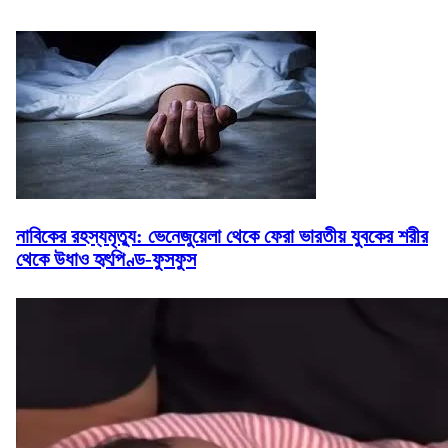
নাবিকের রহস্যমৃত্যু: ভেনেজুয়েলা থেকে ফেরা ভারতীয় যুবকের শরীর
থেকে উধাও হৃৎপিণ্ড-ফুসফুস