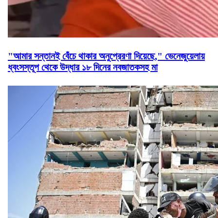
"আমার সন্তানই বেঁচে থাকার অনুপ্রেরণা দিয়েছে," ভেনেজুয়েলায়
ধ্বংসস্তূপ থেকে উদ্ধার ১৮ দিনের নবজাতকসহ মা