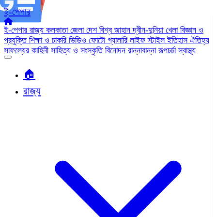
ই-পেপার
ই-পেপার
রাজ্য
কলকাতা
জেলা
দেশ
বিশ্ব জাহান
দ্বীন-দুনিয়া
খেলা
বিজ্ঞান ও
প্রযুক্তি
শিক্ষা ও চাকরি
ভিডিও
ফোটো গ্যালারি
লাইফ স্টাইল
ইতিহাস ঐতিহ্য
সাফল্যের কাহিনী
সাহিত্য ও সংস্কৃতি
বিনোদন
রান্নাবান্না
রূপচর্চা
স্বাস্থ্য
🏠︎
রাজ্য