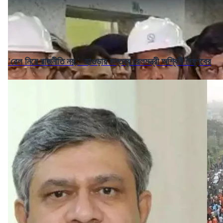
'রেল নিয়ে রাজনীতি নয়,' হাওড়ায় মন্তব্য রেলমন্ত্রী অশ্বিনী বৈষ্ণবের