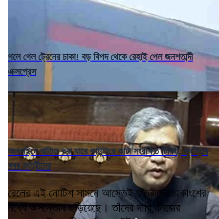
গলে গেল ট্রেনের চাকা! বড় বিপদ থেকে রেহাই পেল জনশতাব্দী
এক্সপ্রেস
অনলাইনে বাতিল করা যাবে কাউন্টারে কাটা সংরক্ষিত টিকিট, স্বস্তির
খবর যাত্রীদের
রেলের এই নোটিশ সামনে আস্তেই যাত্রীদের একাংশের
মধ্যে অসন্তোষ ছড়িয়েছে। তাঁদের দাবি, নিজের