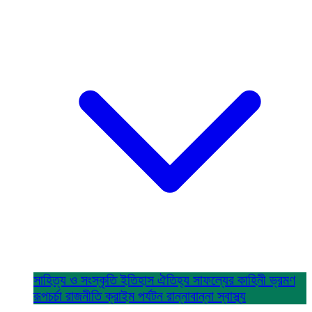
সাহিত্য ও সংস্কৃতি
ইতিহাস ঐতিহ্য
সাফল্যের কাহিনী
ভ্রমণ
রূপচর্চা
রাজনীতি
ক্রাইম
পর্যটন
রান্নাবান্না
স্বাস্থ্য