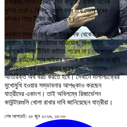
এলাকার স্টেশনে রিজার্ভেশন কাউন্টার থাকায় অনেক
সুবিধা হতো। কিন্তু, এগুলি বন্ধ হয়ে গেলে দূরের
স্টেশনে গিয়ে টিকিট কাটতে হবে।
এরফলে সময় ও অর্থ খরচ উভয় দিক থেকেই দুর্ভোগ
পোহাতে হবে। যাত্রীদের অভিযোগ, অনলাইনে
অনেকেই নিজে টিকিট কাটতে পারেন না। সেক্ষেত্রে
টিকিট কাটতে গেলে সাইবার ক্যাফে বা অন্যান্য এজেন্সি
অতিরিক্ত অর্থ নেয়, আবার দূরের স্টেশনে গেলেও
অতিরিক্ত অর্থ খরচ করতে হবে। সেখানে দালালচক্রের
মুখোমুখি হওয়ার সম্ভাবনার আশঙ্কাও করছেন
যাত্রীদের একাংশ। তাই অবিলম্বে রিজার্ভেশন
কাউন্টারগুলি খোলা রাখার দাবি জানিয়েছেন যাত্রীরা।
শেষ আপডেট: ২৮ জুন ২০২৬, ১৮:০৮