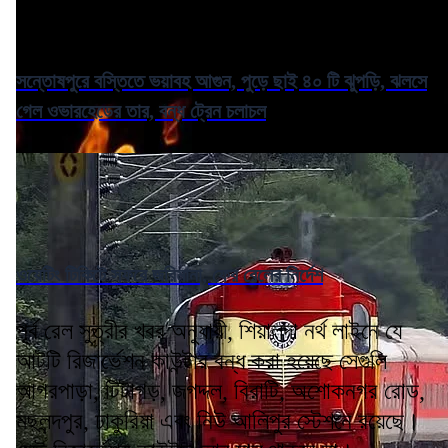
সন্তোষপুরে বস্তিতে ভয়াবহ আগুন, পুড়ে ছাই ৪০ টি ঝুপড়ি, ঝলসে
গেল ওভারহেডের তার, বন্ধ ট্রেন চলাচল
ওয়েটিং টিকিটে সফরে জরিমানা, ফের রেলের নির্দেশ
পূর্ব রেল সুত্রীর খবর অনুযায়ী, শিয়ালদা নর্থ লাইনে যে
আটটি রিজার্ভেশন কাউন্টার বন্ধ করা হয়েছে সেগুলি
আগরপাড়া, টিটাগড়, জগদ্দল, বিরাটি, অশোকনগর রোড,
মছলন্দপুর, ঢাকুরিয়া এবং নিউ আলিপুর স্টেশনে রয়েছে।