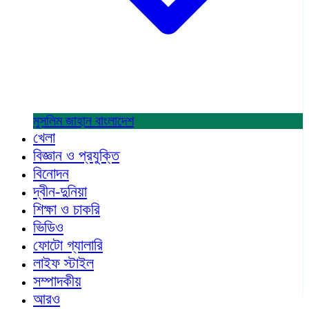
মুসলিম জাহান
বাংলাদেশ
খেলা
বিজ্ঞান ও প্রযুক্তি
বিনোদন
দ্বীন-দুনিয়া
শিক্ষা ও চাকরি
ভিডিও
ফোটো গ্যালারি
লাইফ স্টাইল
সম্পাদকীয়
আরও