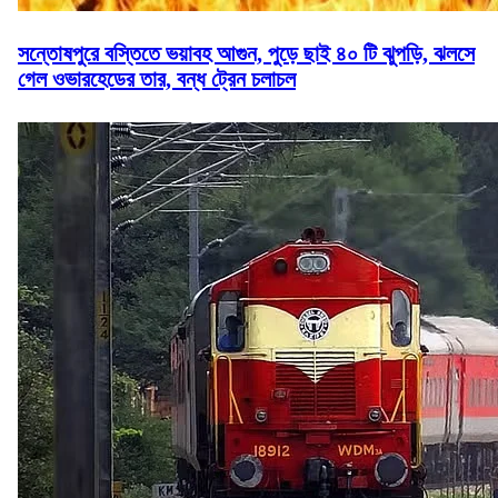
সন্তোষপুরে বস্তিতে ভয়াবহ আগুন, পুড়ে ছাই ৪০ টি ঝুপড়ি, ঝলসে
গেল ওভারহেডের তার, বন্ধ ট্রেন চলাচল