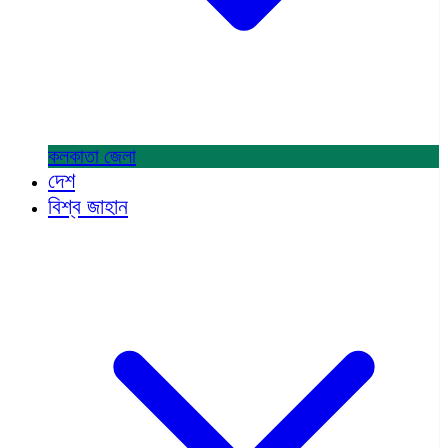
কলকাতা
জেলা
দেশ
বিশ্ব জাহান