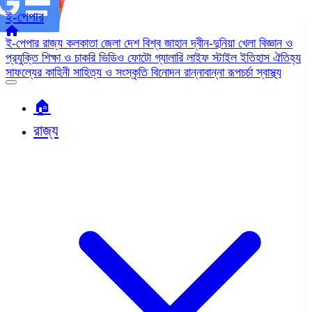
ই-পেপার
ই-পেপার
রাজ্য
কলকাতা
জেলা
দেশ
বিশ্ব জাহান
দ্বীন-দুনিয়া
খেলা
বিজ্ঞান ও
প্রযুক্তি
শিক্ষা ও চাকরি
ভিডিও
ফোটো গ্যালারি
লাইফ স্টাইল
ইতিহাস ঐতিহ্য
সাফল্যের কাহিনী
সাহিত্য ও সংস্কৃতি
বিনোদন
রান্নাবান্না
রূপচর্চা
স্বাস্থ্য
🏠︎
রাজ্য