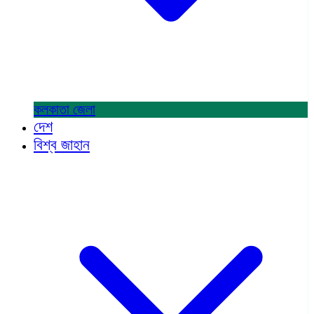
কলকাতা
জেলা
দেশ
বিশ্ব জাহান