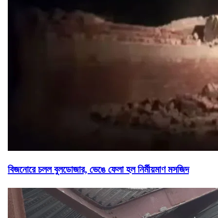
বিজনোরে চলল বুলডোজার, ভেঙে ফেলা হল নির্মীয়মাণ মসজিদ