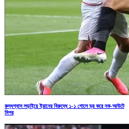
রুদ্ধশ্বাস লড়াইয়ে ইরানের বিরুদ্ধে ১-১ গোলে ড্র করে নক-আউটে
মিশর