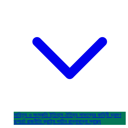
সাহিত্য ও সংস্কৃতি
ইতিহাস ঐতিহ্য
সাফল্যের কাহিনী
ভ্রমণ
রূপচর্চা
রাজনীতি
ক্রাইম
পর্যটন
রান্নাবান্না
স্বাস্থ্য