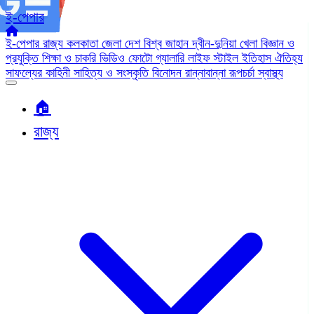
ই-পেপার
ই-পেপার
রাজ্য
কলকাতা
জেলা
দেশ
বিশ্ব জাহান
দ্বীন-দুনিয়া
খেলা
বিজ্ঞান ও
প্রযুক্তি
শিক্ষা ও চাকরি
ভিডিও
ফোটো গ্যালারি
লাইফ স্টাইল
ইতিহাস ঐতিহ্য
সাফল্যের কাহিনী
সাহিত্য ও সংস্কৃতি
বিনোদন
রান্নাবান্না
রূপচর্চা
স্বাস্থ্য
🏠︎
রাজ্য