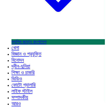
মুসলিম জাহান
বাংলাদেশ
খেলা
বিজ্ঞান ও প্রযুক্তি
বিনোদন
দ্বীন-দুনিয়া
শিক্ষা ও চাকরি
ভিডিও
ফোটো গ্যালারি
লাইফ স্টাইল
সম্পাদকীয়
আরও