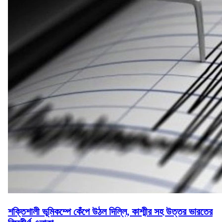
শক্তিশালী ভূমিকম্পে কেঁপে উঠল দিল্লি, কাশ্মীর সহ উত্তর ভারতের