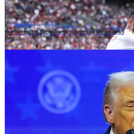
রুদ্ধশ্বাস লড়াইয়ে ইরানের বিরুদ্ধে ১-১ গোলে ড্র করে নক-আউটে
মিশর