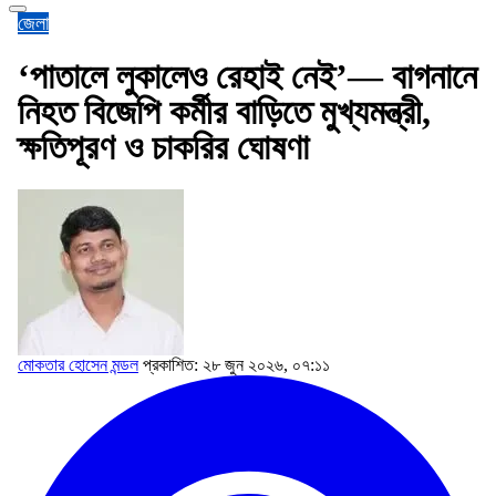
জেলা
‘পাতালে লুকালেও রেহাই নেই’— বাগনানে
নিহত বিজেপি কর্মীর বাড়িতে মুখ্যমন্ত্রী,
ক্ষতিপূরণ ও চাকরির ঘোষণা
মোকতার হোসেন মন্ডল
প্রকাশিত: ২৮ জুন ২০২৬, ০৭:১১