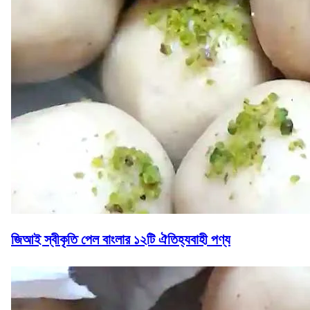
জিআই স্বীকৃতি পেল বাংলার ১২টি ঐতিহ্যবাহী পণ্য