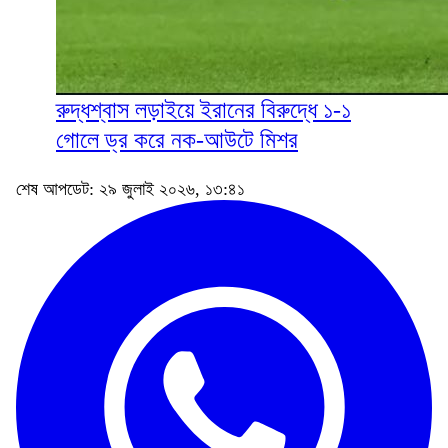
রুদ্ধশ্বাস লড়াইয়ে ইরানের বিরুদ্ধে ১-১
গোলে ড্র করে নক-আউটে মিশর
শেষ আপডেট: ২৯ জুলাই ২০২৬, ১৩:৪১