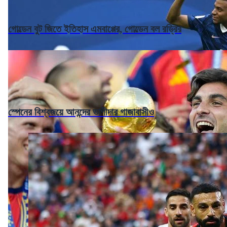
গোল্ডেন বুট জিতে ইতিহাস এমবাপ্পের, গোল্ডেন বল রড্রির
স্পেনের বিশ্বজয়ে আনন্দের ভাগীদার গাজাবাসীও