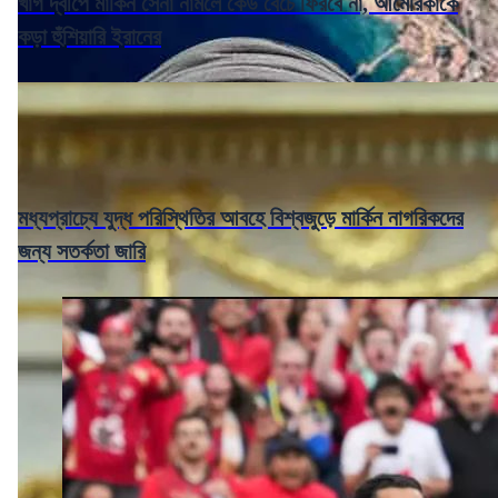
খার্গ দ্বীপে মার্কিন সেনা নামলে কেউ বেঁচে ফিরবে না, আমেরিকাকে
কড়া হুঁশিয়ারি ইরানের
মধ্যপ্রাচ্যে যুদ্ধ পরিস্থিতির আবহে বিশ্বজুড়ে মার্কিন নাগরিকদের
জন্য সতর্কতা জারি