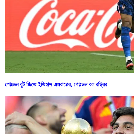
গোল্ডেন বুট জিতে ইতিহাস এমবাপ্পের, গোল্ডেন বল রড্রির