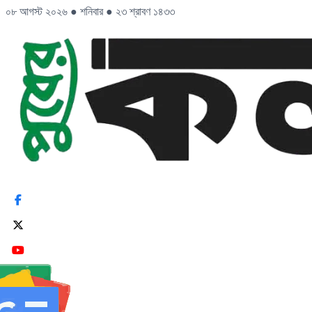
০৮ আগস্ট ২০২৬
●
শনিবার
●
২৩ শ্রাবণ ১৪৩৩