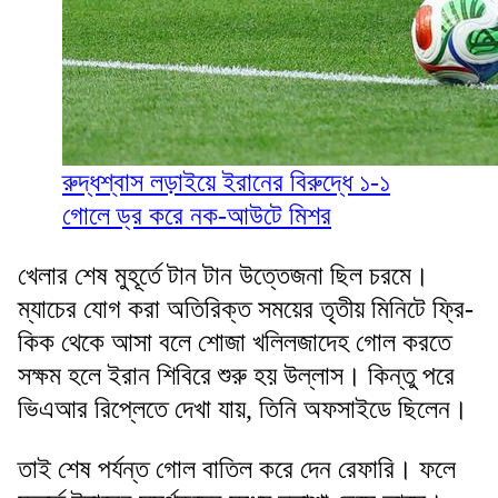
রুদ্ধশ্বাস লড়াইয়ে ইরানের বিরুদ্ধে ১-১
গোলে ড্র করে নক-আউটে মিশর
খেলার শেষ মুহূর্তে টান টান উত্তেজনা ছিল চরমে।
ম্যাচের যোগ করা অতিরিক্ত সময়ের তৃতীয় মিনিটে ফ্রি-
কিক থেকে আসা বলে শোজা খলিলজাদেহ গোল করতে
সক্ষম হলে ইরান শিবিরে শুরু হয় উল্লাস। কিন্তু পরে
ভিএআর রিপ্লেতে দেখা যায়, তিনি অফসাইডে ছিলেন।
তাই শেষ পর্যন্ত গোল বাতিল করে দেন রেফারি। ফলে