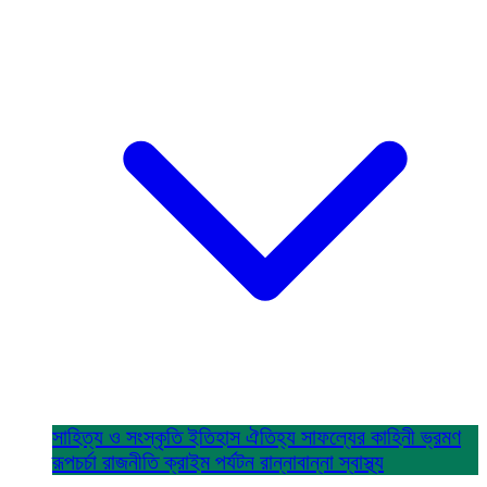
সাহিত্য ও সংস্কৃতি
ইতিহাস ঐতিহ্য
সাফল্যের কাহিনী
ভ্রমণ
রূপচর্চা
রাজনীতি
ক্রাইম
পর্যটন
রান্নাবান্না
স্বাস্থ্য