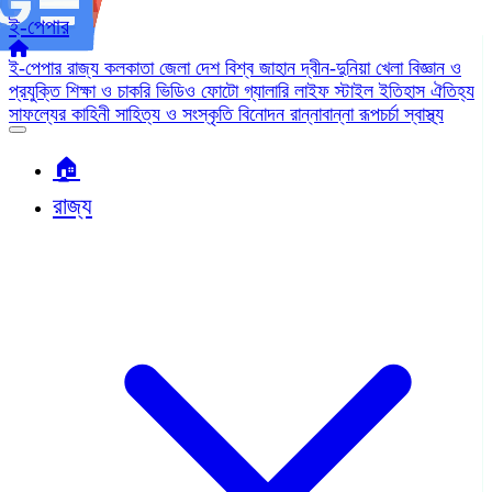
ই-পেপার
ই-পেপার
রাজ্য
কলকাতা
জেলা
দেশ
বিশ্ব জাহান
দ্বীন-দুনিয়া
খেলা
বিজ্ঞান ও
প্রযুক্তি
শিক্ষা ও চাকরি
ভিডিও
ফোটো গ্যালারি
লাইফ স্টাইল
ইতিহাস ঐতিহ্য
সাফল্যের কাহিনী
সাহিত্য ও সংস্কৃতি
বিনোদন
রান্নাবান্না
রূপচর্চা
স্বাস্থ্য
🏠︎
রাজ্য