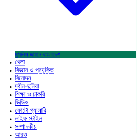
মুসলিম জাহান
বাংলাদেশ
খেলা
বিজ্ঞান ও প্রযুক্তি
বিনোদন
দ্বীন-দুনিয়া
শিক্ষা ও চাকরি
ভিডিও
ফোটো গ্যালারি
লাইফ স্টাইল
সম্পাদকীয়
আরও