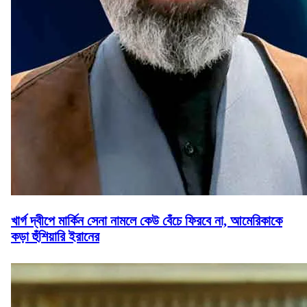
খার্গ দ্বীপে মার্কিন সেনা নামলে কেউ বেঁচে ফিরবে না, আমেরিকাকে
কড়া হুঁশিয়ারি ইরানের