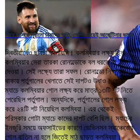
ফিরে আসছে পুরানো বিবাদের স্মৃতি, মেসির পায়েই আর্জেন্টিনার ভাগ্য
দ্বিতীয়ার্ধেও ছবিটা বদলায়নি। কলম্বিয়ার লক্ষ্য ছিল
কলম্বিয়ার সেরা তারকা রোনাল্ডোকে বল ধরতে না
দেওয়া। সেই লক্ষ্যে তারা সফল। রোনাল্ডো নিস্প্রভ
থাকায় পর্তুগালের খেলাতে সেই দাপটও উধাও। গোটা
ম্যাচে কলম্বিয়ার গোল লক্ষ্য করে মাত্র ১৩টি শট নিতে
পেরেছিল পর্তুগাল। অন্যদিকে, পর্তুগালের গোল লক্ষ্য
করে ২৪টি শট নিয়েছিল কলম্বিয়া। এর থেকেই
পরিস্কার গোটা ম্যাচে কাদের দাপট বেশি ছিল। ম্যাচের
ইনজুরি সময়ে অফসাইডের কারণে ডেভিনসন স্যাঞ্চেজের
গোল বাতিল না হলে জিতেই মাঠ ছাড়ত কলম্বিয়া।