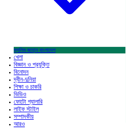
মুসলিম জাহান
বাংলাদেশ
খেলা
বিজ্ঞান ও প্রযুক্তি
বিনোদন
দ্বীন-দুনিয়া
শিক্ষা ও চাকরি
ভিডিও
ফোটো গ্যালারি
লাইফ স্টাইল
সম্পাদকীয়
আরও