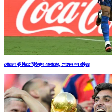
গোল্ডেন বুট জিতে ইতিহাস এমবাপ্পের, গোল্ডেন বল রড্রির