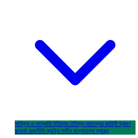
সাহিত্য ও সংস্কৃতি
ইতিহাস ঐতিহ্য
সাফল্যের কাহিনী
ভ্রমণ
রূপচর্চা
রাজনীতি
ক্রাইম
পর্যটন
রান্নাবান্না
স্বাস্থ্য