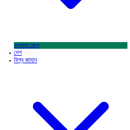
কলকাতা
জেলা
দেশ
বিশ্ব জাহান