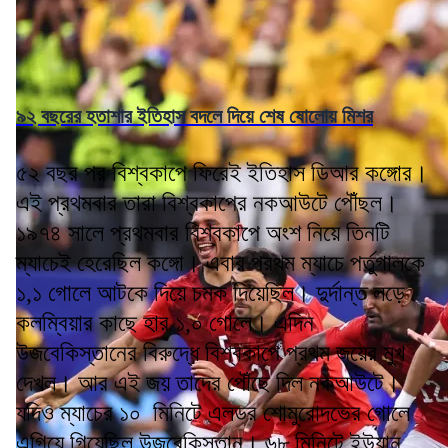
৯২ বছরের হতাশার ইতিহাস বদলে দিয়ে শেষ ষোলোয় মিশর
৫২ বছর পর বিশ্বকাপে ফিরেই ইতিহাস ডিআর কঙ্গোর।
এই প্রথমবার তারা বিশ্বকাপের নকআউটে পৌঁছল।
১৯৭৪ সালে প্রথমবার বিশ্বকাপে অংশ নিয়ে তিনটি
ম্যাচেই হেরেছিল কঙ্গো। এবার প্রথম ম্যাচে পর্তুগালকে
১,১ গোলে আটকে দিয়ে চমক দিয়েছিল। দুর্দান্ত লড়ে
কলম্বিয়ার কাছে হার ১,০ গোলে। এদিন
উজবেকিস্তানের বিরুদ্ধে বিশ্বকাপে প্রথম জয়ের মুখ
দেখল। আর এই জয় তাদের পৌঁছে দিল নকআউটে।
যদিও ম্যাচের ১০ মিনিটে এলডর শোমুরোদভের গোলে
এগিয়ে গিয়েছিল উজবেকিস্তান। ৬৮ মিনিটে ইউয়ান