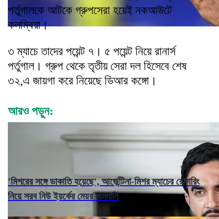
পর্তুগালকে আটকে গ্রুপসেরা হয়েই নকআউটে
কলম্বিয়া।
৩ ম্যাচে তাদের পয়েন্ট ৭। ৫ পয়েন্ট নিয়ে রানার্স
পর্তুগাল। গ্রুপ থেকে তৃতীয় সেরা দল হিসেবে শেষ
৩২,এ জায়গা করে নিয়েছে ডিআর কঙ্গো।
আরও পড়ুন:
'মিশরের সঙ্গে ডাকাতি হয়েছে', আর্জেন্টিনা-মিশর ম্যাচের রেফারিং
নিয়ে সরব নিউ ইয়র্কের মেয়র মামদানি