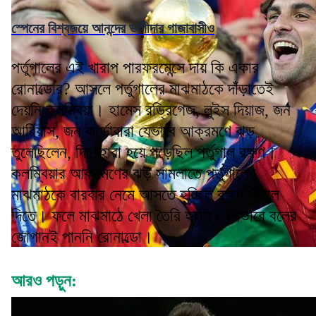
স্পেনের বিশ্বজয়ে আনন্দের ভাগীদার গাজাবাসীও
পর্তুগালের এই খারাপ পারফরমেন্সে দায় কি একার
রোনাল্ডোর? আসলে পর্তুগালের মাঝমাঠকে দাঁড়াতেই
দেয়নি কলম্বিয়া। হামেস রড্রিগেজ, লুইস দিয়াজ, জন
আরিয়াস, জন কর্ডোবারা যেভাবে আক্রমণে ঝড়
তুলেছিলেন, দিশেহারা হয়ে পড়েছিল পর্তুগাল রক্ষণ।
কলম্বিয়ার আক্রমণের ঝড় সামলাতে পর্তুগালের
মাঝমাঠকে বারবার নেমে আসতে হচ্ছিল রক্ষণ সামাল
দিতে। ফলে মাঝমাঠে খেলা তৈরি হয়নি। সেভাবে বলের
জোগানই পাননি রোনাল্ডো।
আরও পড়ুন: