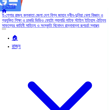
ই-পেপার
ই-পেপার
রাজ্য
কলকাতা
জেলা
দেশ
বিশ্ব জাহান
দ্বীন-দুনিয়া
খেলা
বিজ্ঞান ও
প্রযুক্তি
শিক্ষা ও চাকরি
ভিডিও
ফোটো গ্যালারি
লাইফ স্টাইল
ইতিহাস ঐতিহ্য
সাফল্যের কাহিনী
সাহিত্য ও সংস্কৃতি
বিনোদন
রান্নাবান্না
রূপচর্চা
স্বাস্থ্য
🏠︎
রাজ্য