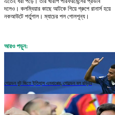
এতেই ধরা পড়ে। তাঁর খারাপ পারফরমেন্সের প্রভাব
দলেও। কলম্বিয়ার কাছে আটকে গিয়ে গ্রুপে রানার্স হয়ে
নকআউটে পর্তুগাল। ম্যাচের পল গোলশূন্য।
আরও পড়ুন:
গোল্ডেন বুট জিতে ইতিহাস এমবাপ্পের, গোল্ডেন বল রড্রির