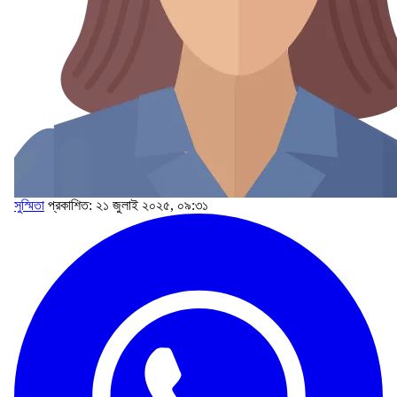
সুস্মিতা
প্রকাশিত: ২১ জুলাই ২০২৫, ০৯:৩১