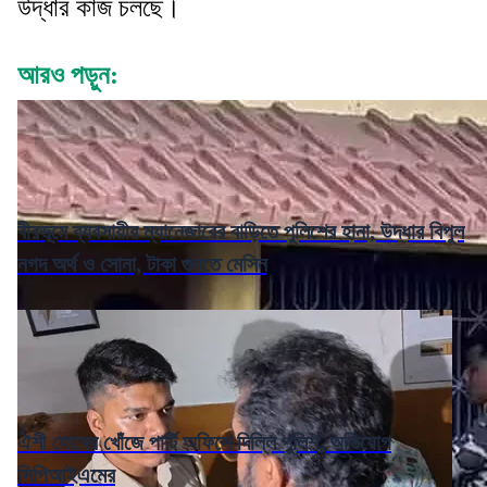
উদ্ধার কাজ চলছে।
আরও পড়ুন:
বীরভূমে ব্যবসায়ীর ম্যানেজারের বাড়িতে পুলিশের হানা, উদ্ধার বিপুল
নগদ অর্থ ও সোনা, টাকা গুনতে মেসিন
ঐশী ঘোষের খোঁজে পার্টি অফিসে দিল্লি পুলিশ, অভিযোগ
সিপিআইএমের