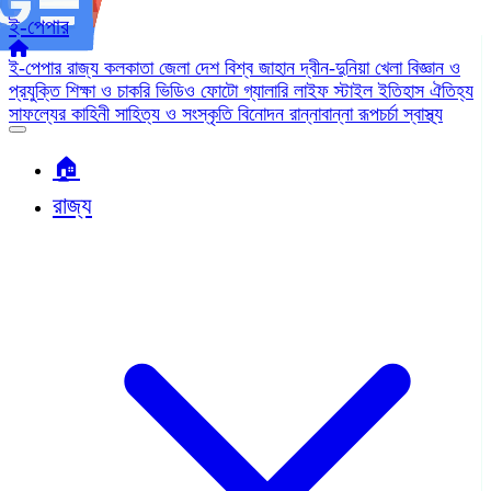
ই-পেপার
ই-পেপার
রাজ্য
কলকাতা
জেলা
দেশ
বিশ্ব জাহান
দ্বীন-দুনিয়া
খেলা
বিজ্ঞান ও
প্রযুক্তি
শিক্ষা ও চাকরি
ভিডিও
ফোটো গ্যালারি
লাইফ স্টাইল
ইতিহাস ঐতিহ্য
সাফল্যের কাহিনী
সাহিত্য ও সংস্কৃতি
বিনোদন
রান্নাবান্না
রূপচর্চা
স্বাস্থ্য
🏠︎
রাজ্য