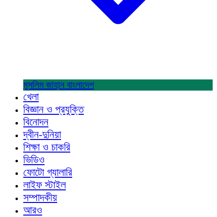
মুসলিম জাহান
বাংলাদেশ
খেলা
বিজ্ঞান ও প্রযুক্তি
বিনোদন
দ্বীন-দুনিয়া
শিক্ষা ও চাকরি
ভিডিও
ফোটো গ্যালারি
লাইফ স্টাইল
সম্পাদকীয়
আরও