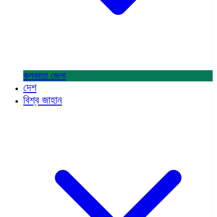
কলকাতা
জেলা
দেশ
বিশ্ব জাহান