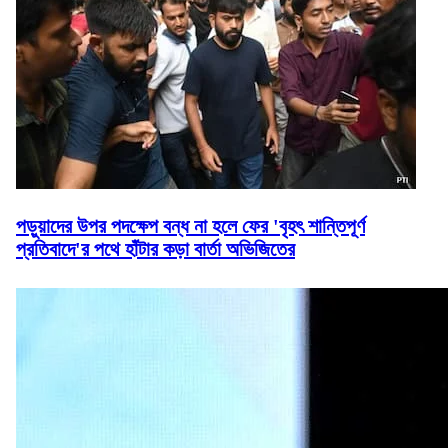
পড়ুয়াদের উপর পদক্ষেপ বন্ধ না হলে ফের 'বৃহৎ শান্তিপূর্ণ
প্রতিবাদে'র পথে হাঁটার কড়া বার্তা অভিজিতের