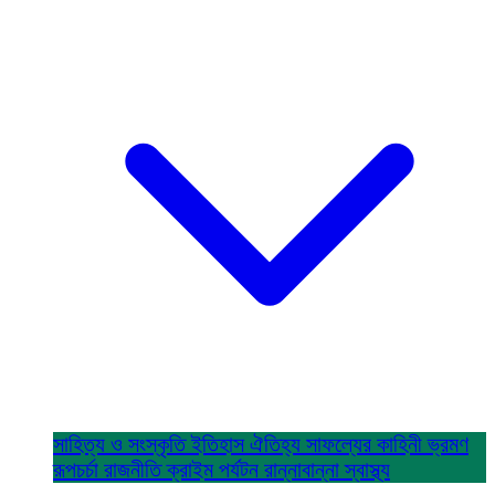
সাহিত্য ও সংস্কৃতি
ইতিহাস ঐতিহ্য
সাফল্যের কাহিনী
ভ্রমণ
রূপচর্চা
রাজনীতি
ক্রাইম
পর্যটন
রান্নাবান্না
স্বাস্থ্য