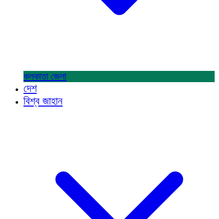
কলকাতা
জেলা
দেশ
বিশ্ব জাহান