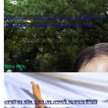
সিপিএম দফতরে পুলিশি অভিযানের প্রতিবাদে সরব বিরোধীরা, 'ছাত্র
আন্দোলনে নামলে পুলিশি পদক্ষেপ মানতে হবে' সাফাই নড্ডার
দুর্গাপুর সেতু বন্ধ থাকার ফলে বেহালার বাসিন্দাদের চরম
দুর্ভোগ পোহাতে হতে পারে, কারণ এই সেতুই তাদের
জন্য মূল বিকল্প রুট।
আরও পড়ুন:
এফআইআর খারিজ না হলে ফের দেশব্যাপী আন্দোলনের হুঁশিয়ারি