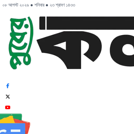
০৮ আগস্ট ২০২৬
●
শনিবার
●
২৩ শ্রাবণ ১৪৩৩