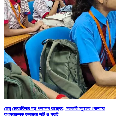
ডেঙ্গু মোকাবিলায় বড় পদক্ষেপ রাজ্যের, সরকারি স্কুলের পোশাকে
বাধ্যতামূলক ফুলহাতা শার্ট ও প্যান্ট