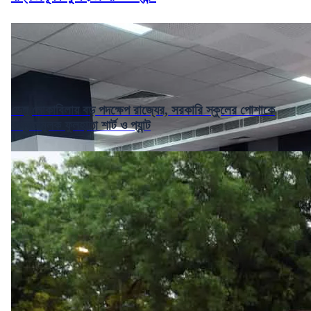
ডেঙ্গু মোকাবিলায় বড় পদক্ষেপ রাজ্যের, সরকারি স্কুলের পোশাকে
বাধ্যতামূলক ফুলহাতা শার্ট ও প্যান্ট