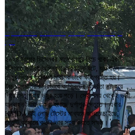
মহরমের শোভাযাত্রা ঘিরে নিরাপত্তায় জোর, পথে থাকবে বাড়তি
পুলিশ
২০২৪ সালের ডিসেম্বর মাসে সেতুর নিচে থাকা একটি
বস্তিতে ভয়াবহ অগ্নিকাণ্ডের ঘটনা ঘটে, যার ফলে
সেতুর নিচের কংক্রিট মারাত্মকভাবে ক্ষতিগ্রস্ত হয়।
উচ্চ তাপমাত্রার প্রভাবে কংক্রিটের আর্দ্রতা নষ্ট হয়ে
গিয়ে সেতু প্রায় ভঙ্গুর হয়ে পড়ে। সেই সময় থেকেই ভারী
যানবাহন নিষিদ্ধ করা হয়েছে দুর্গাপুর সেতুতে। এবার
KMDA এই লোড টেস্টের মাধ্যমে জানতে চাইছে,
সেতুটি বর্তমানে কতটা ভার সহ্য করতে সক্ষম।