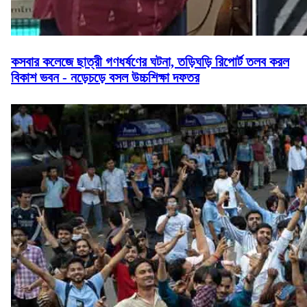
কসবার কলেজে ছাত্রী গণধর্ষণের ঘটনা, তড়িঘড়ি রিপোর্ট তলব করল
বিকাশ ভবন - নড়েচড়ে বসল উচ্চশিক্ষা দফতর