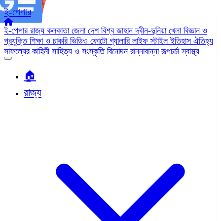
ই-পেপার
ই-পেপার
রাজ্য
কলকাতা
জেলা
দেশ
বিশ্ব জাহান
দ্বীন-দুনিয়া
খেলা
বিজ্ঞান ও
প্রযুক্তি
শিক্ষা ও চাকরি
ভিডিও
ফোটো গ্যালারি
লাইফ স্টাইল
ইতিহাস ঐতিহ্য
সাফল্যের কাহিনী
সাহিত্য ও সংস্কৃতি
বিনোদন
রান্নাবান্না
রূপচর্চা
স্বাস্থ্য
🏠︎
রাজ্য