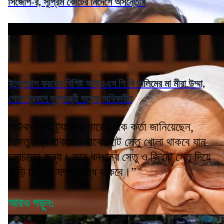
সিজেপি-র, সুপ্রিম কোর্টের নির্দেশে অসন্তোষ
ইন্তেকাল করলেন বিশিষ্ট আইএএস পি বি সালিমের মা মীরা উম্মা,
শোক প্রকাশ মুখ্যমন্ত্রী শুভেন্দু অধিকারীর
সাউথওয়েস্ট ট্র্যাফিক গার্ডের এক কর্তা জানিয়েছেন,
“সেতু বন্ধ থাকলেও মাঝেরহাট সেতু খোলা থাকবে যান
চলাচলের জন্য। তবে ধনধান্য সেতু ও জিরাট সেতু দিয়ে
গাড়ি চলাচল সম্পূর্ণ বন্ধ থাকবে।”
আরও পড়ুন: