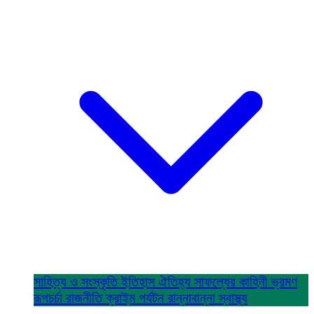
সাহিত্য ও সংস্কৃতি
ইতিহাস ঐতিহ্য
সাফল্যের কাহিনী
ভ্রমণ
রূপচর্চা
রাজনীতি
ক্রাইম
পর্যটন
রান্নাবান্না
স্বাস্থ্য