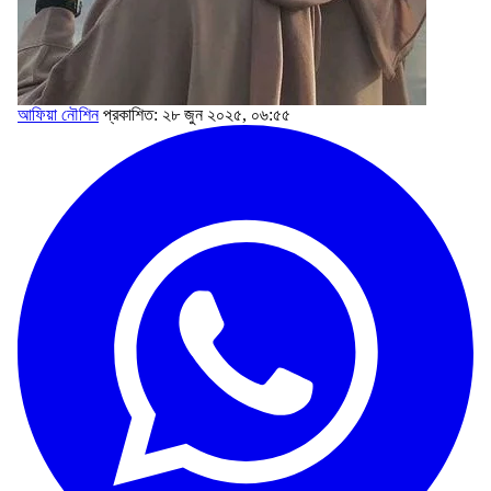
আফিয়া‌‌ নৌশিন
প্রকাশিত: ২৮ জুন ২০২৫, ০৬:৫৫