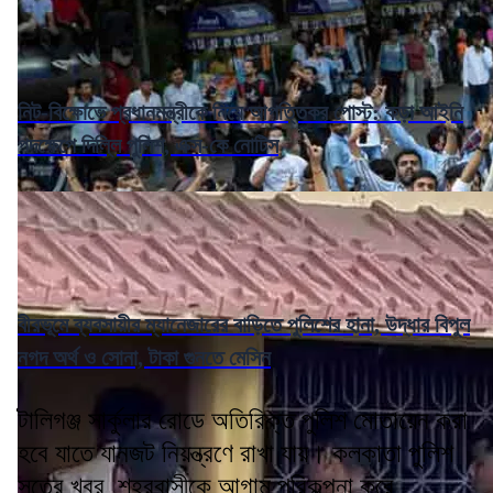
নিট-বিক্ষোভে প্রধানমন্ত্রীকে নিয়ে আপত্তিকর পোস্ট: কড়া আইনি
পদক্ষেপে দিল্লি পুলিশ, এক্স-কে নোটিস
বীরভূমে ব্যবসায়ীর ম্যানেজারের বাড়িতে পুলিশের হানা, উদ্ধার বিপুল
নগদ অর্থ ও সোনা, টাকা গুনতে মেসিন
টালিগঞ্জ সার্কুলার রোডে অতিরিক্ত পুলিশ মোতায়েন করা
হবে যাতে যানজট নিয়ন্ত্রণে রাখা যায়। কলকাতা পুলিশ
সূত্রে খবর, শহরবাসীকে আগাম পরিকল্পনা করে