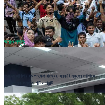
হচ্ছে। উত্তরমুখী গাড়িগুলিকে নিউ আলিপুর ট্র্যাফিক
আইল্যান্ড থেকে ঘুরিয়ে দেওয়া হবে, এবং দক্ষিণমুখী
গাড়িগুলিকে আলিপুর রোড ও গোবিন্দ আঢ্য রোড ক্রসিং
থেকে ঘোরানো হবে।
আরও পড়ুন:
ডেঙ্গু মোকাবিলায় বড় পদক্ষেপ রাজ্যের, সরকারি স্কুলের পোশাকে
বাধ্যতামূলক ফুলহাতা শার্ট ও প্যান্ট