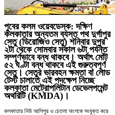
পুবের কলম ওয়েবডেস্ক:
দক্ষিণ
কলকাতার অন্যতম ব্যস্ত পথ দুর্গাপুর
সেতু (ডিরোজিও সেতু) শনিবার দুপুর
২টা থেকে সোমবার সকাল ৬টা পর্যন্ত
সম্পূর্ণভাবে বন্ধ থাকবে। অর্থাৎ মোট
৫২ ঘণ্টা বন্ধ থাকবে এই গুরুত্বপূর্ণ
সেতু। সেতুর ভারবহন ক্ষমতা বা লোড
টেস্ট চালাতে এই পদক্ষেপ নিচ্ছে
কলকাতা মেট্রোপলিটান ডেভেলপমেন্ট
অথরিটি (KMDA)।
কলকাতার নিউ আলিপুর ও চেতলা অংশকে সংযুক্ত করে