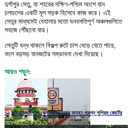
দুর্গাপুর সেতু, যা শহরের দক্ষিণ-পশ্চিম অংশে যান
চলাচলের একটি মূল সড়ক হিসেবে কাজ করে। এই
সেতুর মাধ্যমেই বেহালার মতো ঘনবসতিপূর্ণ অঞ্চলগুলিতে
সহজে পৌঁছনো যায়।
সেতুটি বন্ধ থাকলে বিকল্প রুটে চাপ বেড়ে যেতে পারে,
ফলে বড়সড় যানজটের সম্ভাবনা দেখা দিয়েছে।
আরও পড়ুন:
১২ ঘন্টা যানজট, তবু কেন পথকর দেবে মানুষ? প্রশ্ন সুপ্রিম কোর্টের