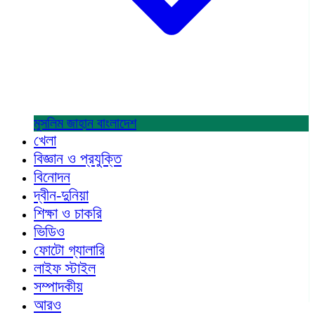
মুসলিম জাহান
বাংলাদেশ
খেলা
বিজ্ঞান ও প্রযুক্তি
বিনোদন
দ্বীন-দুনিয়া
শিক্ষা ও চাকরি
ভিডিও
ফোটো গ্যালারি
লাইফ স্টাইল
সম্পাদকীয়
আরও