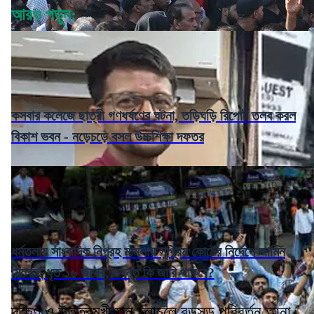
আরও পড়ুন:
কসবার কলেজে ছাত্রী গণধর্ষণের ঘটনা, তড়িঘড়ি রিপোর্ট তলব করল
বিকাশ ভবন - নড়েচড়ে বসল উচ্চশিক্ষা দফতর
ধর্মতলায় সাংবাদিক নিগ্রহ মামলায় সুপ্রিম কোর্টের নির্দেশে জামিন
মিলেছে ধৃত ১৬ জনের, তদন্ত কি জারি থাকবে?
দক্ষিণ ও উত্তরমুখী যান চলাচলে বড়সড় পরিবর্তন আনা