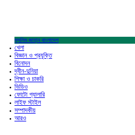
মুসলিম জাহান
বাংলাদেশ
খেলা
বিজ্ঞান ও প্রযুক্তি
বিনোদন
দ্বীন-দুনিয়া
শিক্ষা ও চাকরি
ভিডিও
ফোটো গ্যালারি
লাইফ স্টাইল
সম্পাদকীয়
আরও