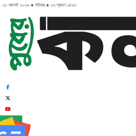
০৮ আগস্ট ২০২৬
●
শনিবার
●
২৩ শ্রাবণ ১৪৩৩