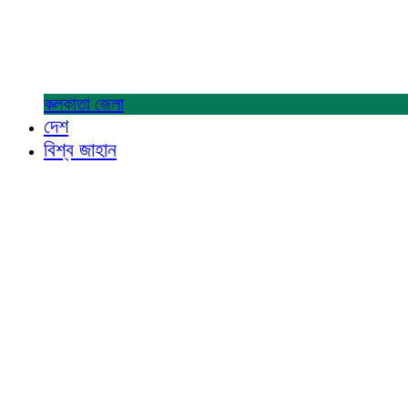
কলকাতা
জেলা
দেশ
বিশ্ব জাহান