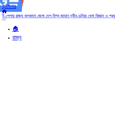
ই-পেপার
ই-পেপার
রাজ্য
কলকাতা
জেলা
দেশ
বিশ্ব জাহান
দ্বীন-দুনিয়া
খেলা
বিজ্ঞান ও প্র
🏠︎
রাজ্য