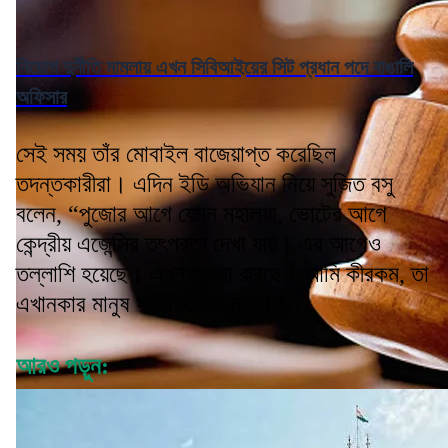
নিয়োগ দুর্নীতি মামলায় এখন সিবিআইয়ের সিট প্রধান পদে বাঙালি
অফিসার
সেই সময় তাঁর মোবাইল বাজেয়াপ্ত করেছিল
তদন্তকারীরা। এদিন ইডি অভিযান নিয়ে সুজিত বসু
বলেন, “পুজোর আগে যেমন মহালয়া, ভোটের আগে
কেন্দ্রীয় এজেন্সির তৎপরতা দেখা যায়। এর আগেও
তল্লাশি হয়েছে। এখনও ওরা করছে। আমি কীরকম, তা
এখানকার মানুষ সার্টিফিকেট দেবে।”
আরও পড়ুন: