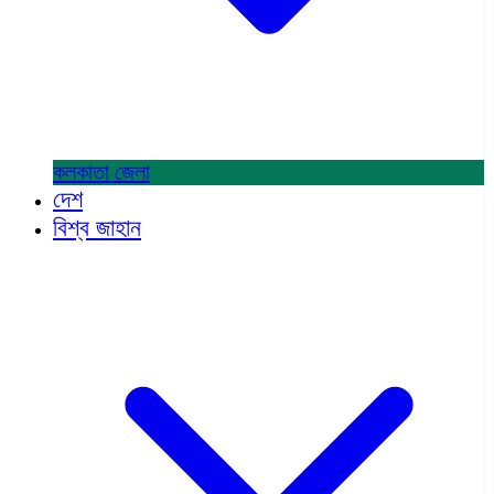
কলকাতা
জেলা
দেশ
বিশ্ব জাহান