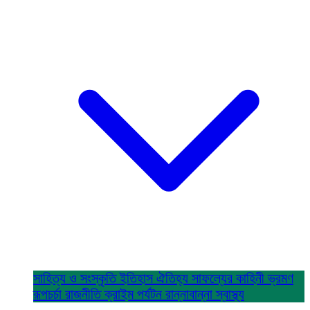
সাহিত্য ও সংস্কৃতি
ইতিহাস ঐতিহ্য
সাফল্যের কাহিনী
ভ্রমণ
রূপচর্চা
রাজনীতি
ক্রাইম
পর্যটন
রান্নাবান্না
স্বাস্থ্য