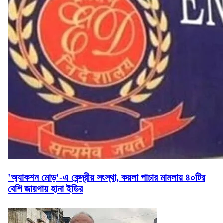
'অ্যাকশন মোড়'-এ কেন্দ্রীয় সংস্থা, কয়লা পাচার মামলায় ৪০টির
বেশি জায়গায় হানা ইডির