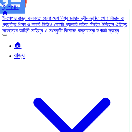
ই-পেপার
ই-পেপার
রাজ্য
কলকাতা
জেলা
দেশ
বিশ্ব জাহান
দ্বীন-দুনিয়া
খেলা
বিজ্ঞান ও
প্রযুক্তি
শিক্ষা ও চাকরি
ভিডিও
ফোটো গ্যালারি
লাইফ স্টাইল
ইতিহাস ঐতিহ্য
সাফল্যের কাহিনী
সাহিত্য ও সংস্কৃতি
বিনোদন
রান্নাবান্না
রূপচর্চা
স্বাস্থ্য
🏠︎
রাজ্য