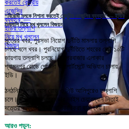
“বিরোধী দলকে নিশানা করতেই কেন্দ্রীয় এজেন্সির ব্যবহার”— ইডির
তল্লাশি নিয়ে মুখ খুললেন বিজয়ন
সূত্রের খবর, পুরসভা নিয়োগ দুর্নীতি মামলায় তল্লাশি
চলছে বলে খবর। পুরনিয়োগ দুর্নীতিতে শহরের মোট ১০টি
জায়গায় তল্লাশি চলছে। নাগেরবাজার এলাকার
শ্যামনগর রোডে শোভনা অ্যাপার্টমেন্টে অভিযান চালায়
ইডি।
ঠনঠনিয়া, শরৎ বোস রোড ও নিউ আলিপুরেও তল্লাশি
চলে। দক্ষিণ দমদম পুরসভার ভাইস চেয়ারম্যান নিতাই
দত্তের বাড়িতেও ইডি আধিকারিকরা হানা দেয়।
আরও পড়ুন: