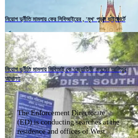
নিয়োগ দুর্নীতি মামলায় ফের সিবিআইয়ের , 'মুখ' পুড়ল হাইকোর্টে
নিয়োগ দুর্নীতি মামলায় সিবিআই কে 'জ্যোতিষী' বললেন আলিপুর
আদালত
The Enforcement Directorate
(ED) is conducting searches at the
residence and offices of West