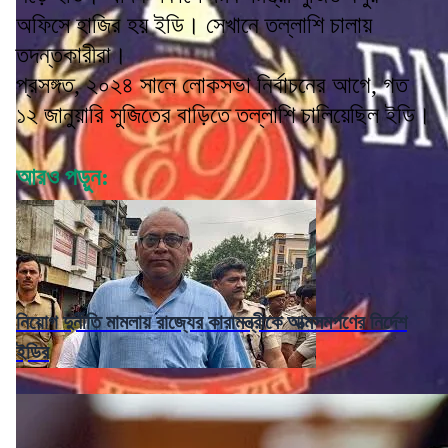
অফিসে হাজির হয় ইডি। সেখানে তল্লাশি চালায়
তদন্তকারীরা।
প্রসঙ্গত, ২০২৪ সালে লোকসভা নির্বাচনের আগে, গত
১২ জানুয়ারি সুজিতের বাড়িতে তল্লাশি চালিয়েছিল ইডি।
আরও পড়ুন:
নিয়োগ দুর্নীতি মামলায় রাজ্যের কারামন্ত্রীকে আত্মসমর্পণের নির্দেশ
ইডির