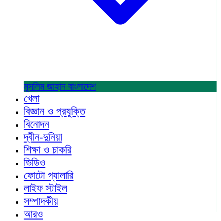
মুসলিম জাহান
বাংলাদেশ
খেলা
বিজ্ঞান ও প্রযুক্তি
বিনোদন
দ্বীন-দুনিয়া
শিক্ষা ও চাকরি
ভিডিও
ফোটো গ্যালারি
লাইফ স্টাইল
সম্পাদকীয়
আরও