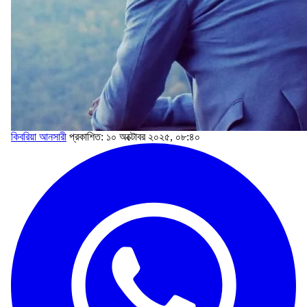
কিবরিয়া আনসারী
প্রকাশিত: ১০ অক্টোবর ২০২৫, ০৮:৪০