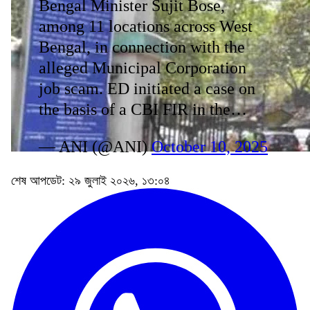
Bengal Minister Sujit Bose,
among 11 locations across West
Bengal, in connection with the
alleged Municipal Corporation
job scam. ED initiated a case on
the basis of a CBI FIR in the…
— ANI (@ANI)
October 10, 2025
শেষ আপডেট: ২৯ জুলাই ২০২৬, ১৩:০৪