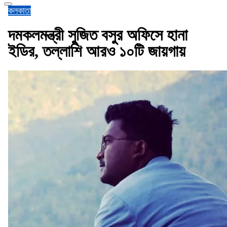
কলকাতা
দমকলমন্ত্রী সুজিত বসুর অফিসে হানা
ইডির, তল্লাশি আরও ১০টি জায়গায়