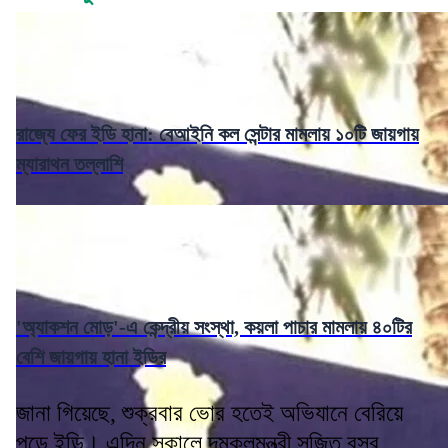
রাজ্যে ফের ইডি হানা: বেআইনি কল সেন্টার মামলায় ১০টি জায়গায়
ম্যারাথন তল্লাশি
'অ্যাকশন মোড়'-এ কেন্দ্রীয় সংস্থা, কয়লা পাচার মামলায় ৪০টির
বেশি জায়গায় হানা ইডির
জানা গিয়েছে, শুক্রবার ভোর হতেই অভিযানে বেরিয়ে
পড়ে ইডি। এদিন সকালে দমকলমন্ত্রী সুজিত বসুর