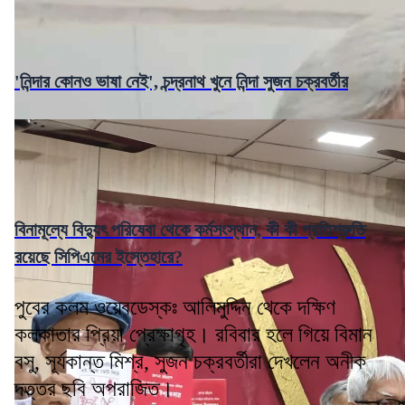
'নিন্দার কোনও ভাষা নেই', চন্দ্রনাথ খুনে নিন্দা সুজন চক্রবর্তীর
বিনামূল্যে বিদ্যুৎ পরিষেবা থেকে কর্মসংস্থান, কী কী প্রতিশ্রুতি
রয়েছে সিপিএমের ইস্তেহারে?
পুবের কলম ওয়েবডেস্কঃ আলিমুদ্দিন থেকে দক্ষিণ
কলকাতার প্রিয়া প্রেক্ষাগৃহ। রবিবার হলে গিয়ে বিমান
বসু, সূর্যকান্ত মিশ্র, সুজন চক্রবর্তীরা দেখলেন অনীক
দত্তর ছবি অপরাজিত।