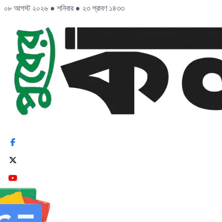
০৮ আগস্ট ২০২৬
●
শনিবার
●
২৩ শ্রাবণ ১৪৩৩