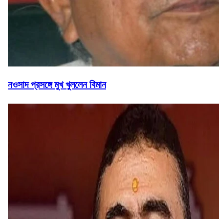
নওসাদ প্রসঙ্গে মুখ খুললেন বিমান