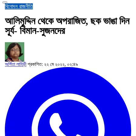
বিনোদন
রাজনীতি
আলিমুদ্দিন থেকে অপরাজিত, ছক ভাঙা দিন
সূ্র্য- বিমান-সুজনদের
অর্পিতা লাহিড়ী
প্রকাশিত: ২২ মে ২০২২, ০২:৪৯