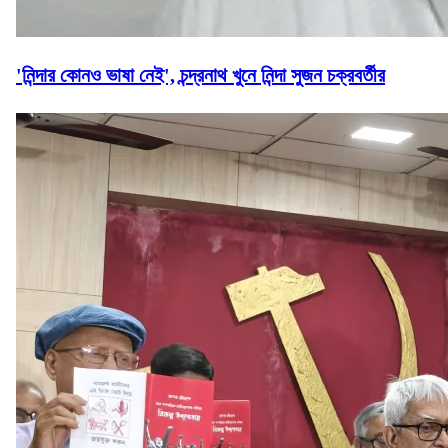
'নিন্দার কোনও ভাষা নেই', চন্দ্রনাথ খুনে নিন্দা সুজন চক্রবর্তীর