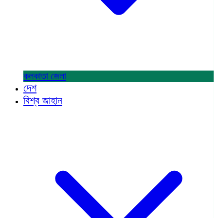
কলকাতা
জেলা
দেশ
বিশ্ব জাহান