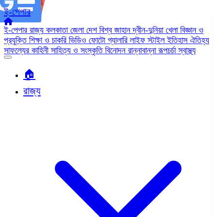
ই-পেপার
ই-পেপার
রাজ্য
কলকাতা
জেলা
দেশ
বিশ্ব জাহান
দ্বীন-দুনিয়া
খেলা
বিজ্ঞান ও
প্রযুক্তি
শিক্ষা ও চাকরি
ভিডিও
ফোটো গ্যালারি
লাইফ স্টাইল
ইতিহাস ঐতিহ্য
সাফল্যের কাহিনী
সাহিত্য ও সংস্কৃতি
বিনোদন
রান্নাবান্না
রূপচর্চা
স্বাস্থ্য
🏠︎
রাজ্য