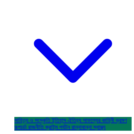
সাহিত্য ও সংস্কৃতি
ইতিহাস ঐতিহ্য
সাফল্যের কাহিনী
ভ্রমণ
রূপচর্চা
রাজনীতি
ক্রাইম
পর্যটন
রান্নাবান্না
স্বাস্থ্য