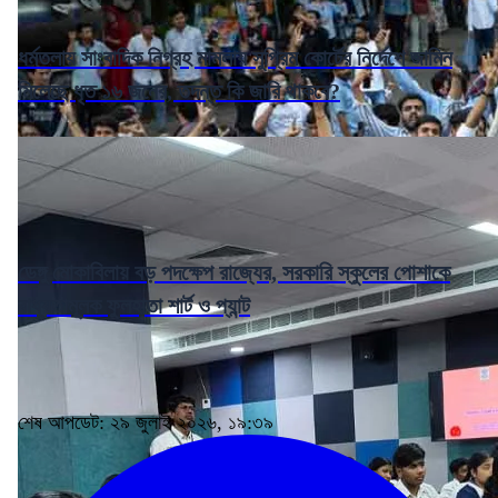
ধর্মতলায় সাংবাদিক নিগ্রহ মামলায় সুপ্রিম কোর্টের নির্দেশে জামিন
মিলেছে ধৃত ১৬ জনের, তদন্ত কি জারি থাকবে?
ডেঙ্গু মোকাবিলায় বড় পদক্ষেপ রাজ্যের, সরকারি স্কুলের পোশাকে
বাধ্যতামূলক ফুলহাতা শার্ট ও প্যান্ট
শেষ আপডেট: ২৯ জুলাই ২০২৬, ১৯:৩৯