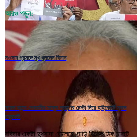
আরও পড়ুন:
নওসাদ প্রসঙ্গে মুখ খুললেন বিমান
সারদা কান্ডে দেবযানীর সাক্ষ্য গ্রহণের চেস্টা নিয়ে হাইকোর্টে সুজন
চক্রবর্তী
রবিবার একটা দুধসাদা বোলেরো গাড়ি বিকেল ঠিক চারটে