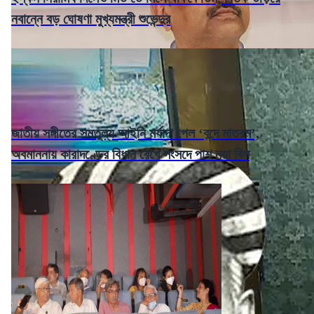
নবান্নে বড় ঘোষণা মুখ্যমন্ত্রী শুভেন্দুর
জাতীয় সঙ্গীতের সমতুল্য আইনি মর্যাদা পেল ‘বন্দে মাতরম’,
অবমাননায় কারাদণ্ডের বিধান রেখে সংসদে পাশ নয়া বিল