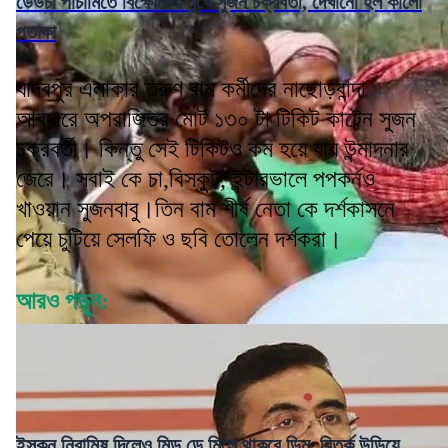
ডেউচা পাচামিতে বিক্ষোভের মুখে সুজন চক্রবর্তী, দেখানো হল কালো
পতাকা
যাদবপুর এলাকার তরুণ বাম কর্মীদের নাছোড়বান্দা
আবদারে অপরাজিতর মোট ১৩০ টা টিকিট কাটেন সুজন
চক্রবর্তী। কিন্তু সেই টিকিটও কম হয়ে যায় উন্মাদনার
জেরে। সবাই কে চা,বিস্কুট, ইন্টারভালে পপকর্নও
খাওয়ান সুজনবাবু।তিন বাম শীর্ষ নেতা কে দর্শকাসনে
পেয়ে চুটিয়ে সেলফি ও ছবি তোলেন দর্শকরা।
আরও পড়ুন:
ইস্কন নিরামিষ দিলেও মিড ডে মিলে থাকবে ডিম, বিতর্ক উড়িয়ে