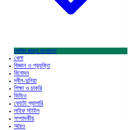
মুসলিম জাহান
বাংলাদেশ
খেলা
বিজ্ঞান ও প্রযুক্তি
বিনোদন
দ্বীন-দুনিয়া
শিক্ষা ও চাকরি
ভিডিও
ফোটো গ্যালারি
লাইফ স্টাইল
সম্পাদকীয়
আরও