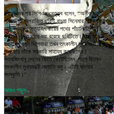
শো শেষের পর সিপিএম নেতৃত্ব বলেন, “অনীক দত্ত
পরিচালিত অপরাজিত ছবিটি বাংলা সিনেমার মাইলফলক
হয়ে থাকবে। সত্যজিৎ রায়ের পথের পাঁচালি নির্মাণের
কাহিনি নিখুঁত ভাবে ধরা রয়েছে ছবিটিতে। অর্থ সংকটে
সত্যজিৎ যখন দিশেহারা তখন তৎকালীন মুখ্যমন্ত্রী বিধান
চন্দ্র রায় তাঁকে সরকারি সাহায্য করেছিলেন।
সত্যজিৎবাবু নন্দনের ফিতে কেটেছিলেন, পাশে ছিলেন
তৎকালীন মুখ্যমন্ত্রী জ্যোতি বসু। এটাই বাংলার
সংস্কৃতি।"
আরও পড়ুন: