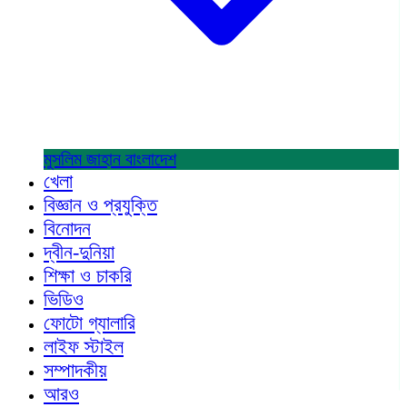
মুসলিম জাহান
বাংলাদেশ
খেলা
বিজ্ঞান ও প্রযুক্তি
বিনোদন
দ্বীন-দুনিয়া
শিক্ষা ও চাকরি
ভিডিও
ফোটো গ্যালারি
লাইফ স্টাইল
সম্পাদকীয়
আরও