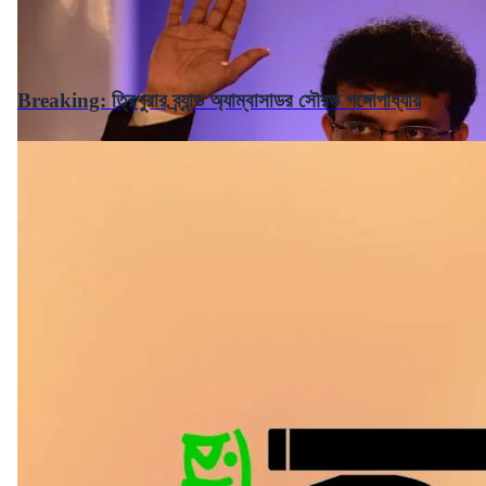
Breaking: ত্রিপুরার ব্র্যান্ড অ্যাম্বাসাডর সৌরভ গঙ্গোপাধ্যায়