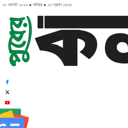
০৮ আগস্ট ২০২৬
●
শনিবার
●
২৩ শ্রাবণ ১৪৩৩