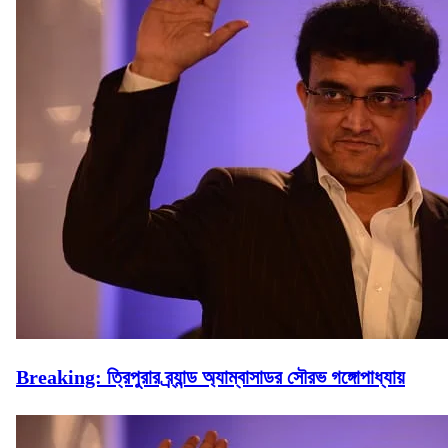
Breaking: ত্রিপুরার ব্র্যান্ড অ্যাম্বাসাডর সৌরভ গঙ্গোপাধ্যায়