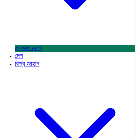
কলকাতা
জেলা
দেশ
বিশ্ব জাহান