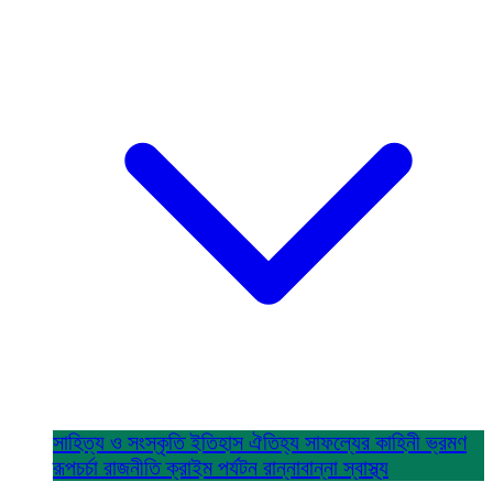
সাহিত্য ও সংস্কৃতি
ইতিহাস ঐতিহ্য
সাফল্যের কাহিনী
ভ্রমণ
রূপচর্চা
রাজনীতি
ক্রাইম
পর্যটন
রান্নাবান্না
স্বাস্থ্য