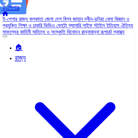
ই-পেপার
ই-পেপার
রাজ্য
কলকাতা
জেলা
দেশ
বিশ্ব জাহান
দ্বীন-দুনিয়া
খেলা
বিজ্ঞান ও
প্রযুক্তি
শিক্ষা ও চাকরি
ভিডিও
ফোটো গ্যালারি
লাইফ স্টাইল
ইতিহাস ঐতিহ্য
সাফল্যের কাহিনী
সাহিত্য ও সংস্কৃতি
বিনোদন
রান্নাবান্না
রূপচর্চা
স্বাস্থ্য
🏠︎
রাজ্য