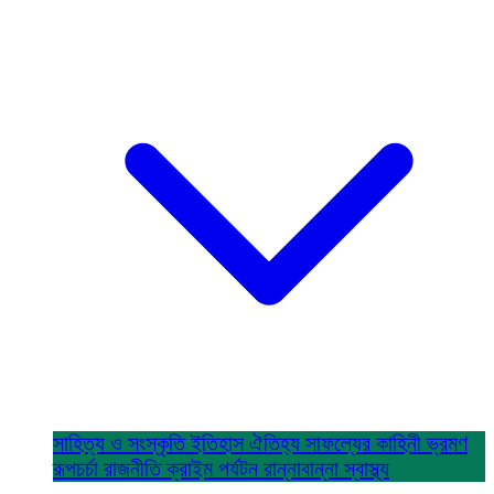
সাহিত্য ও সংস্কৃতি
ইতিহাস ঐতিহ্য
সাফল্যের কাহিনী
ভ্রমণ
রূপচর্চা
রাজনীতি
ক্রাইম
পর্যটন
রান্নাবান্না
স্বাস্থ্য