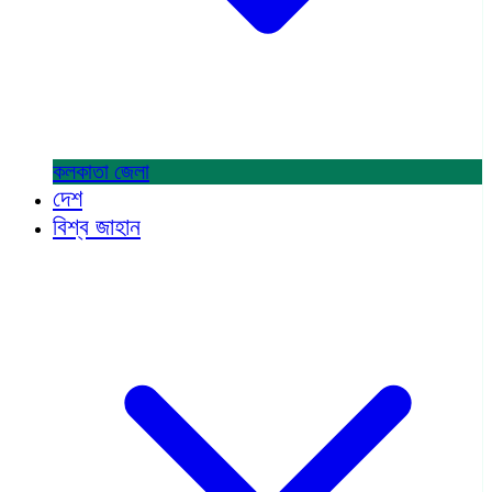
কলকাতা
জেলা
দেশ
বিশ্ব জাহান