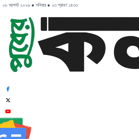
০৮ আগস্ট ২০২৬
●
শনিবার
●
২৩ শ্রাবণ ১৪৩৩