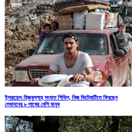
ইসরায়েল-হিজবুল্লাহ সংঘাত শিথিল, নিজ ভিটেমাটিতে ফিরছেন
লেবাননের ৮ লাখের বেশি মানুষ