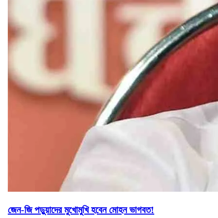
জেন-জি পড়ুয়াদের মুখোমুখি হবেন মোহন ভাগবত!