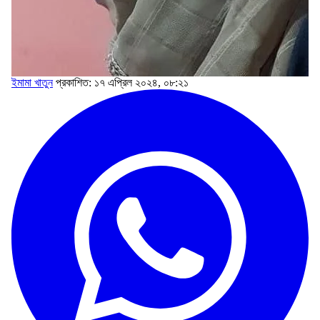
ইমামা খাতুন
প্রকাশিত: ১৭ এপ্রিল ২০২৪, ০৮:২১