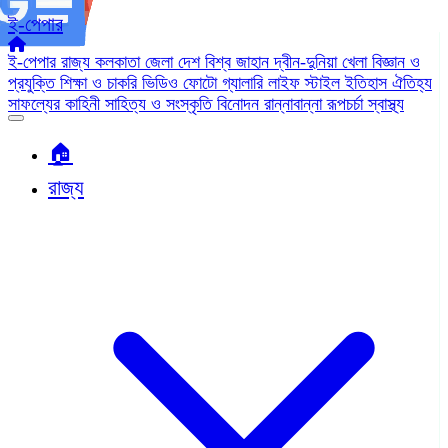
ই-পেপার
ই-পেপার
রাজ্য
কলকাতা
জেলা
দেশ
বিশ্ব জাহান
দ্বীন-দুনিয়া
খেলা
বিজ্ঞান ও
প্রযুক্তি
শিক্ষা ও চাকরি
ভিডিও
ফোটো গ্যালারি
লাইফ স্টাইল
ইতিহাস ঐতিহ্য
সাফল্যের কাহিনী
সাহিত্য ও সংস্কৃতি
বিনোদন
রান্নাবান্না
রূপচর্চা
স্বাস্থ্য
🏠︎
রাজ্য