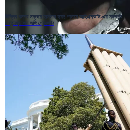
দিল্লির যন্তর মন্তরে হামলার ছক! পঞ্জাবে আইএসআই-এর মদতপুষ্ট
৯ সন্দেহভাজন জঙ্গি গ্রেফতার