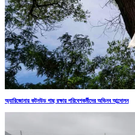
অ্যারিজোনায় কটনউড গাছ রক্ষায় পরিবেশকর্মীদের অভিনব আন্দোলন