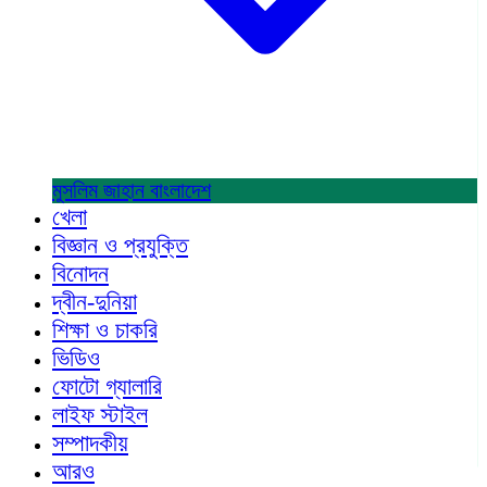
মুসলিম জাহান
বাংলাদেশ
খেলা
বিজ্ঞান ও প্রযুক্তি
বিনোদন
দ্বীন-দুনিয়া
শিক্ষা ও চাকরি
ভিডিও
ফোটো গ্যালারি
লাইফ স্টাইল
সম্পাদকীয়
আরও