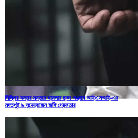
দিল্লির যন্তর মন্তরে হামলার ছক! পঞ্জাবে আইএসআই-এর
মদতপুষ্ট ৯ সন্দেহভাজন জঙ্গি গ্রেফতার