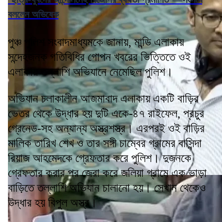
বললেন অভিষেক
পুঞ্চ পুলিশ সংবাদমাধ্যমকে জানায়, মান্ডি এলাকায়
সন্দেহজনক গতিবিধির গোপন খবরের ভিত্তিতে ওই
এলাকায় তল্লাশি অভিযানে নেমেছিল পুলিশ।
অভিযান চলাকালীন আজমাবাদ এলাকায় একটি বাড়ির
ভেতর থেকে উদ্ধার হয় দুটি একে-৪৭ রাইফেল, প্রচুর
গ্রেনেড-সহ অন্যান্য অস্ত্রশস্ত্র। এরপরই ওই বাড়ির
মালিক তারিখ শেখ ও তার সঙ্গী চাম্বের গ্রামের বাসিন্দা
রিয়াজ আহমেদকে গ্রেফতার করে পুলিশ। দুজনকে
গ্রেফতার করার পর জেরা করে জলিয়া গ্রামে এক ভাড়া
বাড়িতে তল্লাশি অভিযান চালানো হয়। সেখান থেকেও
উদ্ধার হয় বিপুল অস্ত্র।