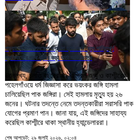
পড়ুয়াদের উপর পদক্ষেপ বন্ধ না হলে ফের 'বৃহৎ শান্তিপূর্ণ
প্রতিবাদে'র পথে হাঁটার কড়া বার্তা অভিজিতের
উল্লেখ্য, চলতি বছরের ২২ এপ্রিল জম্মু ও কাশ্মীরের
পহেলগাঁওয়ে ধর্ম জিজ্ঞাসা করে ভয়ংকর জঙ্গি হামলা
চালিয়েছিল পাক জঙ্গিরা। সেই হামলায় মৃত্যু হয় ২৬
জনের। ঘটনার তদন্তে নেমে তদন্তকারীরা সরাসরি পাক
যোগের প্রমাণ পান। জানা যায়, এই জঙ্গিদের সাহায্য
করেছিল কাশ্মীরে থাকা স্থানীয় হ্যান্ডেলাররা।
শেষ আপডেট: ২৯ জুলাই ২০২৬, ০২:০৪