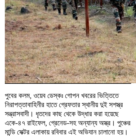
পুবের কলম, ওয়েব ডেস্কঃ গোপন খবরের ভিত্তিতে
নিরাপত্তাবাহিনীর হাতে গ্রেফতার স্থানীয় দুই সশস্ত্র
সন্ত্রাসবাদী। ধৃতদের কাছ থেকে উদ্ধার করা হয়েছে
একে-৪৭ রাইফেল, গ্রেনেড-সহ অন্যান্য অস্ত্র। পুঞ্চের
মান্ডি সেক্টর এলাকায় রবিবার এই অভিযান চালানো হয়।