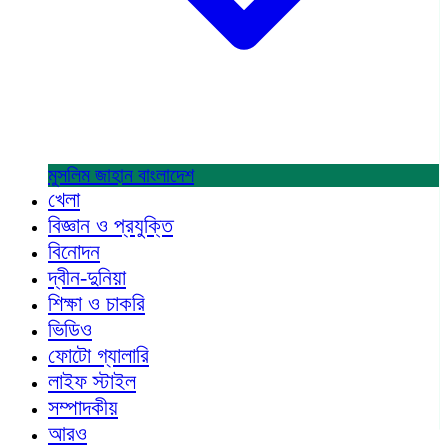
মুসলিম জাহান
বাংলাদেশ
খেলা
বিজ্ঞান ও প্রযুক্তি
বিনোদন
দ্বীন-দুনিয়া
শিক্ষা ও চাকরি
ভিডিও
ফোটো গ্যালারি
লাইফ স্টাইল
সম্পাদকীয়
আরও