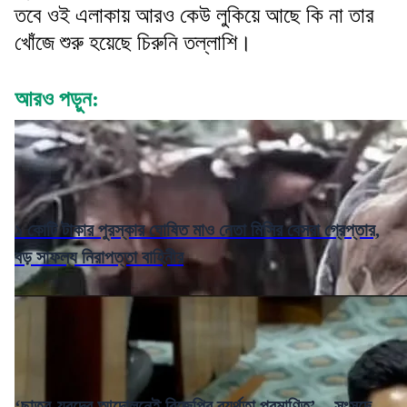
তবে ওই এলাকায় আরও কেউ লুকিয়ে আছে কি না তার
খোঁজে শুরু হয়েছে চিরুনি তল্লাশি।
আরও পড়ুন:
১ কোটি টাকার পুরস্কার ঘোষিত মাও নেতা মিসির বেসরা গ্রেপ্তার,
বড় সাফল্য নিরাপত্তা বাহিনীর
‘ছাত্র-যুবদের আন্দোলনেই বিজেপির ব্যর্থতা প্রমাণিত’—সংসদে