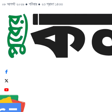
০৮ আগস্ট ২০২৬
●
শনিবার
●
২৩ শ্রাবণ ১৪৩৩