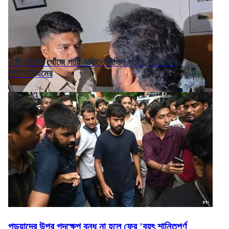
ঐশী ঘোষের খোঁজে পার্টি অফিসে দিল্লি পুলিশ, অভিযোগ
সিপিআইএমের
পড়ুয়াদের উপর পদক্ষেপ বন্ধ না হলে ফের 'বৃহৎ শান্তিপূর্ণ