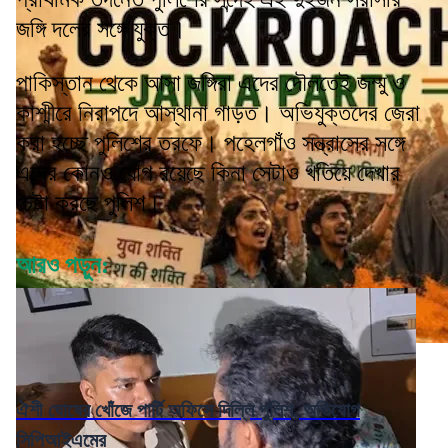
জঙ্গি দলের সঙ্গে যুক্ত।
পাকিস্তান থেকে আসা জঙ্গিরা এদের দৌলতেই জম্মু ও
কাশ্মীরে নিরাপদে আস্থানা গাড়ত। অভিযুক্তদের জেরা
করা হচ্ছে পুলিশের তরফে। পহেলগাঁও সন্ত্রাসের সঙ্গে
এদের কোনও যোগ রয়েছে কিনা সেটাও খতিয়ে দেখার
চেষ্টা করছে পুলিশ।
আরও পড়ুন:
ঐশী ঘোষের খোঁজে পার্টি অফিসে দিল্লি পুলিশ, অভিযোগ
সিপিআইএমের