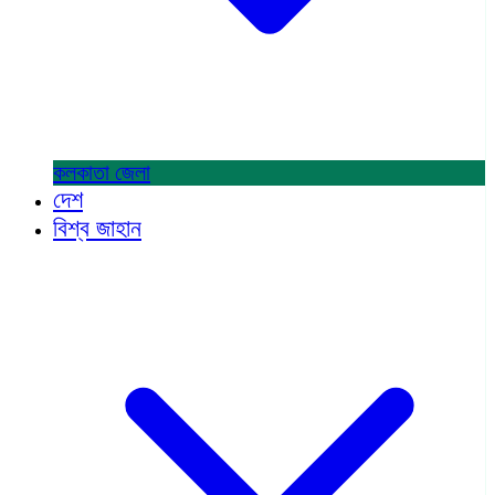
কলকাতা
জেলা
দেশ
বিশ্ব জাহান