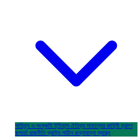
সাহিত্য ও সংস্কৃতি
ইতিহাস ঐতিহ্য
সাফল্যের কাহিনী
ভ্রমণ
রূপচর্চা
রাজনীতি
ক্রাইম
পর্যটন
রান্নাবান্না
স্বাস্থ্য