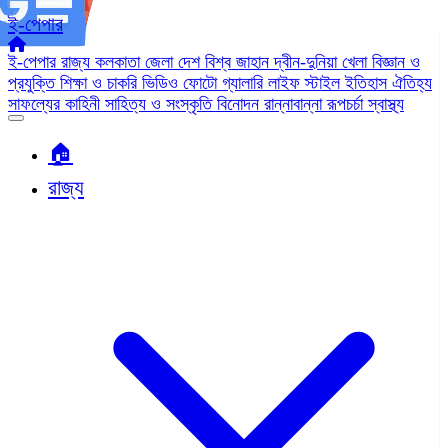
ই-পেপার
ই-পেপার
রাজ্য
কলকাতা
জেলা
দেশ
বিশ্ব জাহান
দ্বীন-দুনিয়া
খেলা
বিজ্ঞান ও
প্রযুক্তি
শিক্ষা ও চাকরি
ভিডিও
ফোটো গ্যালারি
লাইফ স্টাইল
ইতিহাস ঐতিহ্য
সাফল্যের কাহিনী
সাহিত্য ও সংস্কৃতি
বিনোদন
রান্নাবান্না
রূপচর্চা
স্বাস্থ্য
🏠︎
রাজ্য