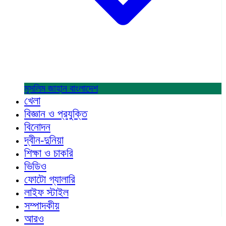
মুসলিম জাহান
বাংলাদেশ
খেলা
বিজ্ঞান ও প্রযুক্তি
বিনোদন
দ্বীন-দুনিয়া
শিক্ষা ও চাকরি
ভিডিও
ফোটো গ্যালারি
লাইফ স্টাইল
সম্পাদকীয়
আরও