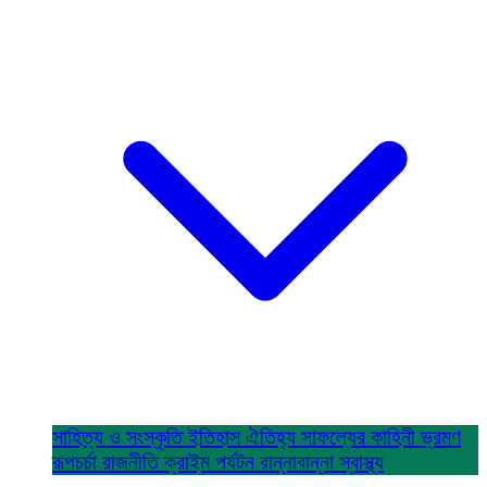
সাহিত্য ও সংস্কৃতি
ইতিহাস ঐতিহ্য
সাফল্যের কাহিনী
ভ্রমণ
রূপচর্চা
রাজনীতি
ক্রাইম
পর্যটন
রান্নাবান্না
স্বাস্থ্য