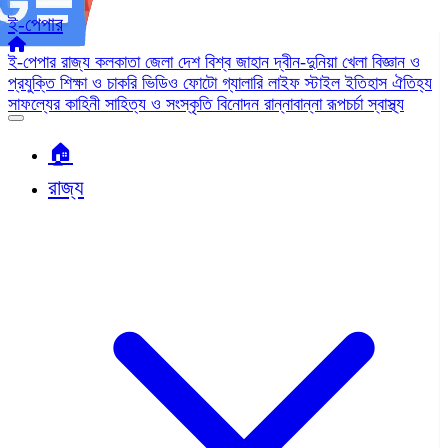
ই-পেপার
ই-পেপার
রাজ্য
কলকাতা
জেলা
দেশ
বিশ্ব জাহান
দ্বীন-দুনিয়া
খেলা
বিজ্ঞান ও
প্রযুক্তি
শিক্ষা ও চাকরি
ভিডিও
ফোটো গ্যালারি
লাইফ স্টাইল
ইতিহাস ঐতিহ্য
সাফল্যের কাহিনী
সাহিত্য ও সংস্কৃতি
বিনোদন
রান্নাবান্না
রূপচর্চা
স্বাস্থ্য
🏠︎
রাজ্য