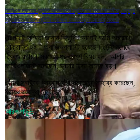
সিপিএম দফতরে পুলিশি অভিযানের প্রতিবাদে সরব বিরোধীরা, 'ছাত্র
আন্দোলনে নামলে পুলিশি পদক্ষেপ মানতে হবে' সাফাই নড্ডার
এরপরেই সুস্মিতা জানান কিছুদিন আগেই আমি হৃদরোগে
আক্রান্ত হই। অ্যাঞ্জিওপ্লাস্টি হয়েছে। স্টেন্ট বসেছে
ঠিক জায়গায়। সবচেয়ে গুরুত্বপূর্ণ বিষয় হল, আমার
কার্ডিওলজিস্ট বলেছেন, আমার হৃদয় অনেক বড়।
তাঁদের সবাইকে ধন্যবাদ যাঁরা সময়মতো সাহায্য করেছেন,
যথাযথ ব্যবস্থা নিয়েছেন।’
আরও পড়ুন: