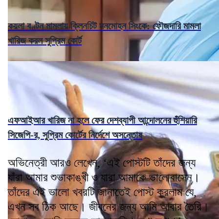
কয়লা বণ্টন মামলায় ক্লিনচিট মনমোহন সিংকে: ফৌজদারি মামলা
খারিজ করল সুপ্রিম কোর্ট
এফআইআর খারিজ না হলে ফের দেশব্যাপী আন্দোলনের হুঁশিয়ারি
সিজেপি-র, সুপ্রিম কোর্টের নির্দেশে অসন্তোষ
অভিনেত্রী আরও লেখেন, ‘এই পোস্টটি তাঁদের জন্য
যাঁরা আমার শুভাকাঙ্খী ও যারা আমাকে ভালোবাসেন।
তাঁদের এই ভালো খবরটি জানাতেই পোস্ট করলাম যে,
এখন সব ঠিক আছে। জীবনের জন্য আমি আবার তৈরি।