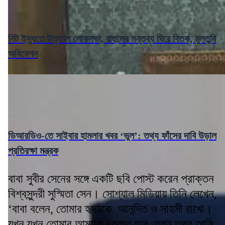
নিট ইস্যুতে উত্তাল লোকসভা, রাহুলের মন্তব্য ঘিরে বিতর্ক, মুলতুবি
অধিবেশন
ডিআরডিও-তে সাইবার হামলার খবর ‘ভুল’: তথ্য ফাঁসের দাবি উড়াল
প্রতিরক্ষা মন্ত্রক
বাবা সুবীর সেনের সঙ্গে একটি ছবি পোস্ট করেন প্রাক্তন
বিশ্বসুন্দরী সুস্মিতা সেন। সোশ্যাল মিডিয়ায় তিনি লেখেন,
‘বাবা বলেন, তোমার হৃদয়কে আনন্দিত ও সাহসী রাখো।
যখন যখন তোমার আমাকে দরকার হবে, তখন তখন আমি