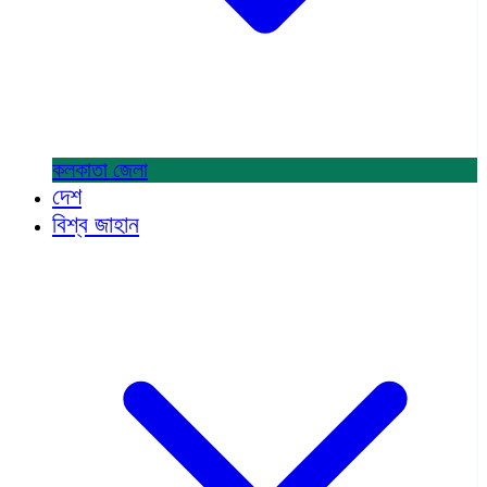
কলকাতা
জেলা
দেশ
বিশ্ব জাহান