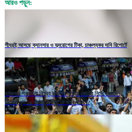
আরও পড়ুন:
শীঘ্রই আসছে ক্যানসার ও হৃদরোগের টিকা, চাঞ্চল্যকর দাবি রিপোর্টে
ধর্মতলায় সাংবাদিক নিগ্রহ মামলায় সুপ্রিম কোর্টের নির্দেশে জামিন
মিলেছে ধৃত ১৬ জনের, তদন্ত কি জারি থাকবে?