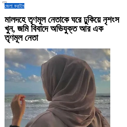
জেলা
ক্রাইম
মালদহে তৃণমূল নেতাকে ঘরে ঢুকিয়ে নৃশংস
খুন, জমি বিবাদে অভিযুক্ত আর এক
তৃণমূল নেতা