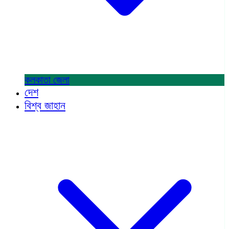
কলকাতা
জেলা
দেশ
বিশ্ব জাহান