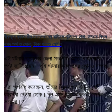
বীরভূমে ব্যবসায়ীর ম্যানেজারের বাড়িতে পুলিশের হানা, উদ্ধার বিপুল
নগদ অর্থ ও সোনা, টাকা গুনতে মেসিন
এই ঘটনায় তৃণমূলের জেলা সভাপতি আব্দুল রহিম বক্সী
স্পষ্ট জানিয়েছেন, “এই ঘটনার সঙ্গে দলের কোনও সম্পর্ক
নেই।
যাঁরা অপরাধ করেছেন, তাঁদের বিরুদ্ধে আইন অনুযায়ী
ব্যবস্থা নেওয়া হোক। দল এমন কাজ কখনওই সমর্থন
করে না।”