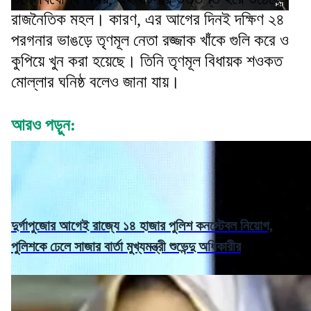
রাজনৈতিক মহল। কারণ, এর আগের দিনই দক্ষিণ ২৪
পরগনার ভাঙড়ে তৃণমূল নেতা রজ্জাক খাঁকে গুলি করে ও
কুপিয়ে খুন করা হয়েছে। তিনি তৃণমূল বিধায়ক শওকত
মোল্লার ঘনিষ্ঠ বলেও জানা যায়।
আরও পড়ুন:
দুর্গাপুজোর আগেই রাজ্যে ১৪ হাজার পুলিশ কনস্টেবল নিয়োগ,
পুলিশকে ঢেলে সাজার বার্তা মুখ্যমন্ত্রী শুভেন্দু অধিকারীর