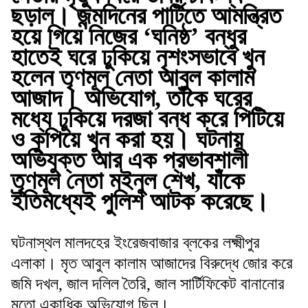
ছড়াল। জন্মদিনের পার্টিতে আমন্ত্রিত
হয়ে গিয়ে নিজের ‘ঘনিষ্ঠ’ বন্ধুর
হাতেই ঘরে ঢুকিয়ে নৃশংসভাবে খুন
হলেন তৃণমূল নেতা আবুল কালাম
আজাদ। অভিযোগ, তাঁকে ঘরের
মধ্যে ঢুকিয়ে দরজা বন্ধ করে পিটিয়ে
ও কুপিয়ে খুন করা হয়। ঘটনায়
অভিযুক্ত আর এক প্রভাবশালী
তৃণমূল নেতা মইনুল শেখ, যাঁকে
ইতিমধ্যেই পুলিশ আটক করেছে।
ঘটনাস্থল মালদহের ইংরেজবাজার ব্লকের লক্ষ্মীপুর
এলাকা। মৃত আবুল কালাম আজাদের বিরুদ্ধে জোর করে
জমি দখল, জাল দলিল তৈরি, জাল সার্টিফিকেট বানানোর
মতো একাধিক অভিযোগ ছিল।