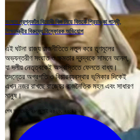
সংসদে প্রশ্নফাঁস বিরোধী বিল নিয়ে বিতর্কে প্রিয়াঙ্কা গান্ধী,
শিক্ষামন্ত্রীর বিরুদ্ধে বিস্ফোরক অভিযোগ
এই ঘটনা রাজ্য রাজনীতিতে নতুন করে তৃণমূলের
অভ্যন্তরীণ সংঘাত ও ক্ষমতার দ্বন্দ্বকে সামনে আনল,
যা দলীয় নেতৃত্বকেই অস্বস্তিতে ফেলতে বাধ্য।
তদন্তের অগ্রগতি ও বিচারব্যবস্থার ভূমিকার দিকেই
এখন নজর রাখছে রাজ্যের রাজনৈতিক মহল এবং সাধারণ
মানুষ।
শেষ আপডেট: ২৮ জুলাই ২০২৬, ২০:৪১