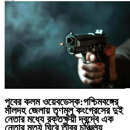
পুবের কলম ওয়েবডেস্ক
:পশ্চিমবঙ্গের
মালদহ জেলায় তৃণমূল কংগ্রেসের দুই
নেতার মধ্যে রক্তক্ষয়ী দ্বন্দ্বে এক
নেতার মৃত্যু ঘিরে তীব্র চাঞ্চল্য