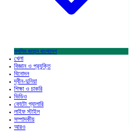
মুসলিম জাহান
বাংলাদেশ
খেলা
বিজ্ঞান ও প্রযুক্তি
বিনোদন
দ্বীন-দুনিয়া
শিক্ষা ও চাকরি
ভিডিও
ফোটো গ্যালারি
লাইফ স্টাইল
সম্পাদকীয়
আরও