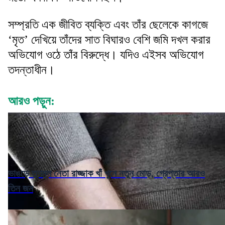
সম্প্রতি এক জীবিত ব্যক্তি এবং তাঁর ছেলেকে কাগজে
‘মৃত’ দেখিয়ে তাঁদের সাত বিঘারও বেশি জমি দখল করার
অভিযোগ ওঠে তাঁর বিরুদ্ধে। যদিও এইসব অভিযোগ
তদন্তাধীন।
আরও পড়ুন:
ভাঙড়ে তৃণমূল নেতা রাজ্জাক খাঁ খুনে নতুন মোড়, গ্রেপ্তার আরও
তিন জন