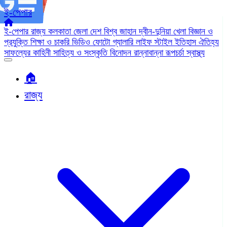
ই-পেপার
ই-পেপার
রাজ্য
কলকাতা
জেলা
দেশ
বিশ্ব জাহান
দ্বীন-দুনিয়া
খেলা
বিজ্ঞান ও
প্রযুক্তি
শিক্ষা ও চাকরি
ভিডিও
ফোটো গ্যালারি
লাইফ স্টাইল
ইতিহাস ঐতিহ্য
সাফল্যের কাহিনী
সাহিত্য ও সংস্কৃতি
বিনোদন
রান্নাবান্না
রূপচর্চা
স্বাস্থ্য
🏠︎
রাজ্য