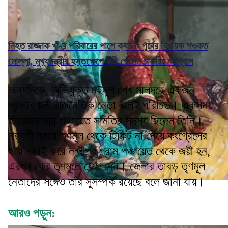
নিহত রাজ্জাক খাঁ-র পরিবারের পাশে ক্যানিং পূর্বের বিধায়ক শওকত
মোল্লা, মুখ্যমন্ত্রীর হস্তক্ষেপে স্ত্রী পেলেন চাকরির আশ্বাস
অন্যদিকে, অভিযুক্ত মইনুল শেখ মালদহে একজন
প্রভাবশালী রাজনৈতিক নেতা বলেই পরিচিত। একসময়
ইংরেজবাজার পঞ্চায়েত সমিতির সদস্য ছিলেন তিনি।
পরবর্তী সময়ে তৃণমূল থেকে টিকিট না পেয়ে কংগ্রেসের
হয়ে লড়াই করে লক্ষ্মীপুর গ্রাম পঞ্চায়েত থেকে জয়ী হন,
এরপর ফের তৃণমূলে যোগ দেন। জেলার তাবড় তৃণমূল
নেতাদের সঙ্গেও তাঁর সুসম্পর্ক রয়েছে বলে জানা যায়।
আরও পড়ুন: