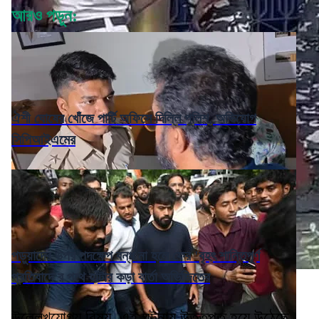
আরও পড়ুন:
ঐশী ঘোষের খোঁজে পার্টি অফিসে দিল্লি পুলিশ, অভিযোগ
সিপিআইএমের
পড়ুয়াদের উপর পদক্ষেপ বন্ধ না হলে ফের 'বৃহৎ শান্তিপূর্ণ
প্রতিবাদে'র পথে হাঁটার কড়া বার্তা অভিজিতের
উল্লেখযোগ্য বিষয়, এই ঘটনায় উত্তপ্ত হয়ে উঠেছে