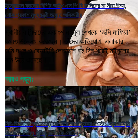
ইন্তেকাল করলেন বিশিষ্ট আইএএস পি বি সালিমের মা মীরা উম্মা,
শোক প্রকাশ মুখ্যমন্ত্রী শুভেন্দু অধিকারীর
স্থানীয় বাসিন্দাদের একাংশ মইনুল শেখকে ‘জমি মাফিয়া’
বলেও উল্লেখ করেছেন। তাঁদের অভিযোগ, এলাকার
জমি দখল ও বেআইনি লেনদেনে বহু দিন ধরেই মইনুলের
নাম উঠে এসেছে।
আরও পড়ুন:
নিট-বিক্ষোভে প্রধানমন্ত্রীকে নিয়ে আপত্তিকর পোস্ট: কড়া আইনি
পদক্ষেপে দিল্লি পুলিশ, এক্স-কে নোটিস