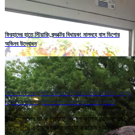
ফিরহাদের হাতে স্টিয়ারিং,কন্ডাক্টর বিধায়ক! মালদহে বাস ডিপোর
অভিনব উদ্বোধন
সিপিএম দফতরে পুলিশি অভিযানের প্রতিবাদে সরব বিরোধীরা, 'ছাত্র
আন্দোলনে নামলে পুলিশি পদক্ষেপ মানতে হবে' সাফাই নড্ডার
স্থানীয় সূত্রে জানা গিয়েছে, আবুল কালাম আজাদ এবং
মইনুল শেখ একসঙ্গে জমির ব্যবসা করতেন। নয় বিঘা