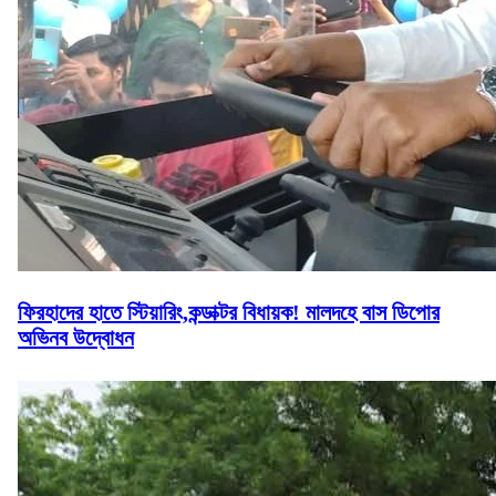
ফিরহাদের হাতে স্টিয়ারিং,কন্ডাক্টর বিধায়ক! মালদহে বাস ডিপোর
অভিনব উদ্বোধন