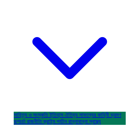
সাহিত্য ও সংস্কৃতি
ইতিহাস ঐতিহ্য
সাফল্যের কাহিনী
ভ্রমণ
রূপচর্চা
রাজনীতি
ক্রাইম
পর্যটন
রান্নাবান্না
স্বাস্থ্য