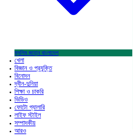
মুসলিম জাহান
বাংলাদেশ
খেলা
বিজ্ঞান ও প্রযুক্তি
বিনোদন
দ্বীন-দুনিয়া
শিক্ষা ও চাকরি
ভিডিও
ফোটো গ্যালারি
লাইফ স্টাইল
সম্পাদকীয়
আরও