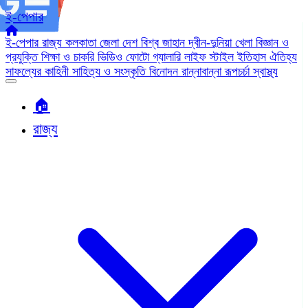
ই-পেপার
ই-পেপার
রাজ্য
কলকাতা
জেলা
দেশ
বিশ্ব জাহান
দ্বীন-দুনিয়া
খেলা
বিজ্ঞান ও
প্রযুক্তি
শিক্ষা ও চাকরি
ভিডিও
ফোটো গ্যালারি
লাইফ স্টাইল
ইতিহাস ঐতিহ্য
সাফল্যের কাহিনী
সাহিত্য ও সংস্কৃতি
বিনোদন
রান্নাবান্না
রূপচর্চা
স্বাস্থ্য
🏠︎
রাজ্য