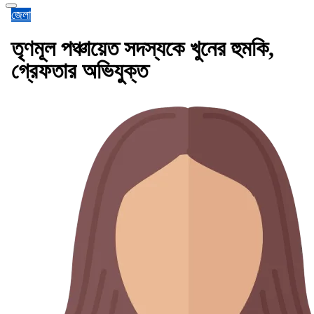
জেলা
তৃণমূল পঞ্চায়েত সদস্যকে খুনের হুমকি,
গ্রেফতার অভিযুক্ত