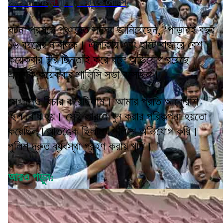
পদক্ষেপে দিল্লি পুলিশ, এক্স-কে নোটিস
ঘটনা প্রসঙ্গে পঞ্চায়েত সদস্য জানিয়েছেন, ‘পাড়ারই বছর
১৬ বয়সের নাবালক। এলাকায় এবং হাটে বাজারে বেশ
কয়েকবার চুরি ছিনতাই করে বলে অভিযোগ রয়েছে।
এমনকি কয়েকবার শালিসি সভা বসেছিল।
সেখানেও বিচার করেছিলাম। আমার প্রতি আক্রোশ
ছিল বোধ হয়। সেই কারণে খুন করার পরিকল্পনা হয়তো
করেছিল।আতঙ্কে ছিলাম।পুলিশে অভিযোগ করি।
পুলিশ দ্রুত ব্যবস্থা গ্রহণ করায় খুশি। ’
আরও পড়ুন: