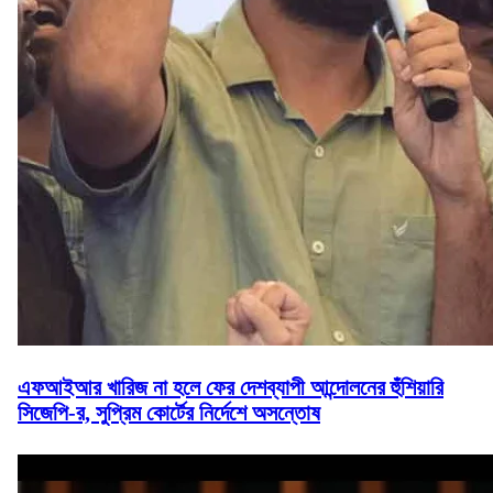
এফআইআর খারিজ না হলে ফের দেশব্যাপী আন্দোলনের হুঁশিয়ারি
সিজেপি-র, সুপ্রিম কোর্টের নির্দেশে অসন্তোষ