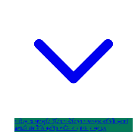
সাহিত্য ও সংস্কৃতি
ইতিহাস ঐতিহ্য
সাফল্যের কাহিনী
ভ্রমণ
রূপচর্চা
রাজনীতি
ক্রাইম
পর্যটন
রান্নাবান্না
স্বাস্থ্য