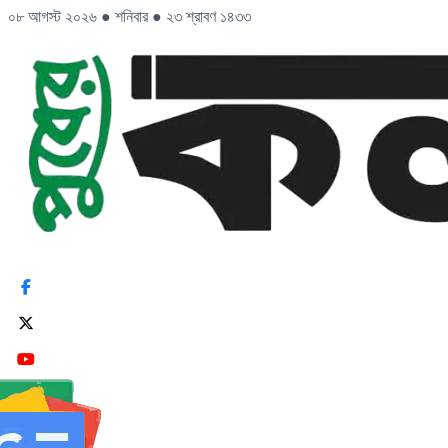
০৮ আগস্ট ২০২৬
●
শনিবার
●
২৩ শ্রাবণ ১৪৩৩