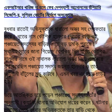
এফআইআর খারিজ না হলে ফের দেশব্যাপী আন্দোলনের হুঁশিয়ারি
সিজেপি-র, সুপ্রিম কোর্টের নির্দেশে অসন্তোষ
বুধবার রাতেই অভিযুক্তকে ধারালো অস্ত্র সহ গ্রেফতার
করে। ধৃতের নাম কৌশিক হালদার।ধৃতের বাড়ি ওই
পঞ্চায়েত সদস্যের বাড়ির কাছে বড় দুমকি গ্রামে।
স্থানীয় সুত্রে জানা গিয়েছে বেশকিছু দিন যাবত কৌশিক
হালদার নামে ওই নাবালক ধারালো অস্ত্র নিয়ে এলাকায়
গল্প করেছিল পঞ্চায়েত সদস্য জয়ন্ত হালদার ও তার
অনুগামী বাঁটুলের মুুন্ডু কাটবে। এমন খবর এলাকায় চাউর
হয়।
ভয়ে আতঙ্কিত হয়ে পড়েন পঞ্চায়েত সদস্য ও তাঁর
অনুগামী।ক্যানিং থানায় অভিযোগ দায়ের করেন। ঘটনার
তদন্তে নেমে বুধবার অভিযুক্তকে তার বাড়ি থেকে