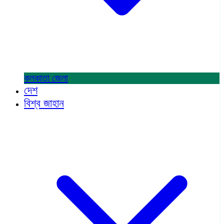
কলকাতা
জেলা
দেশ
বিশ্ব জাহান