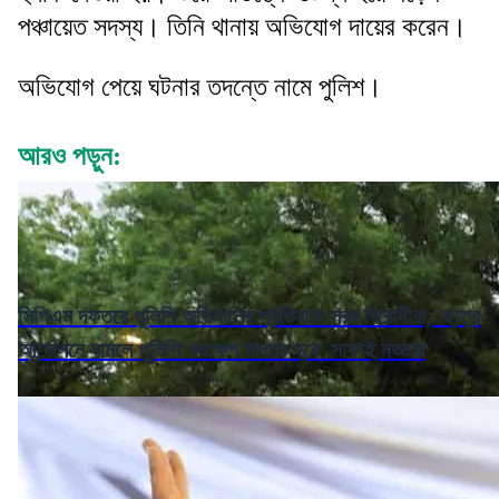
পঞ্চায়েত সদস্য। তিনি থানায় অভিযোগ দায়ের করেন।
অভিযোগ পেয়ে ঘটনার তদন্তে নামে পুলিশ।
আরও পড়ুন:
সিপিএম দফতরে পুলিশি অভিযানের প্রতিবাদে সরব বিরোধীরা, 'ছাত্র
আন্দোলনে নামলে পুলিশি পদক্ষেপ মানতে হবে' সাফাই নড্ডার