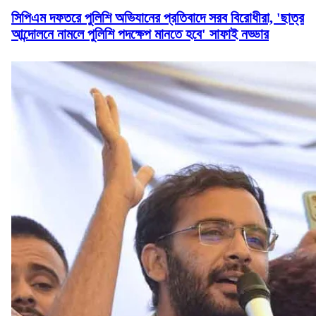
সিপিএম দফতরে পুলিশি অভিযানের প্রতিবাদে সরব বিরোধীরা, 'ছাত্র
আন্দোলনে নামলে পুলিশি পদক্ষেপ মানতে হবে' সাফাই নড্ডার