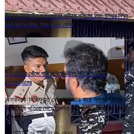
বীরভূমে ব্যবসায়ীর ম্যানেজারের বাড়িতে পুলিশের হানা, উদ্ধার বিপুল
নগদ অর্থ ও সোনা, টাকা গুনতে মেসিন
ঐশী ঘোষের খোঁজে পার্টি অফিসে দিল্লি পুলিশ, অভিযোগ
সিপিআইএমের
অন্যদিকে অভিযুক্ত কে গ্রেফতার করে সমগ্র ঘটনার
সরজমিনে খতিয়ে দেখে তদন্ত শুরু করেছে ক্যানিং থানার
পুলিশ।
শেষ আপডেট: ২৯ জুলাই ২০২৬, ১৬:১২