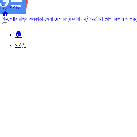
ই-পেপার
ই-পেপার
রাজ্য
কলকাতা
জেলা
দেশ
বিশ্ব জাহান
দ্বীন-দুনিয়া
খেলা
বিজ্ঞান ও প্র
🏠︎
রাজ্য