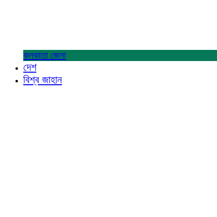
কলকাতা
জেলা
দেশ
বিশ্ব জাহান