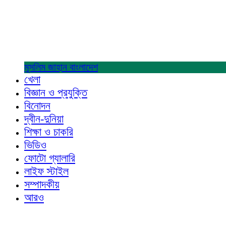
মুসলিম জাহান
বাংলাদেশ
খেলা
বিজ্ঞান ও প্রযুক্তি
বিনোদন
দ্বীন-দুনিয়া
শিক্ষা ও চাকরি
ভিডিও
ফোটো গ্যালারি
লাইফ স্টাইল
সম্পাদকীয়
আরও