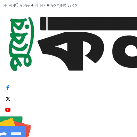
০৮ আগস্ট ২০২৬
●
শনিবার
●
২৩ শ্রাবণ ১৪৩৩