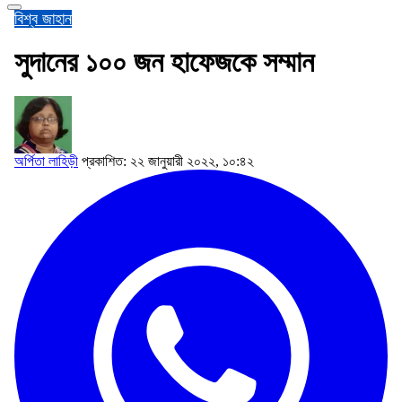
বিশ্ব জাহান
সুদানের ১০০ জন হাফেজকে সম্মান
অর্পিতা লাহিড়ী
প্রকাশিত: ২২ জানুয়ারী ২০২২, ১০:৪২