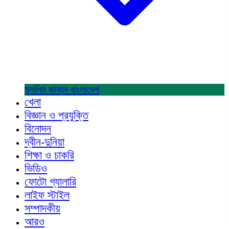
মুসলিম জাহান
বাংলাদেশ
খেলা
বিজ্ঞান ও প্রযুক্তি
বিনোদন
দ্বীন-দুনিয়া
শিক্ষা ও চাকরি
ভিডিও
ফোটো গ্যালারি
লাইফ স্টাইল
সম্পাদকীয়
আরও