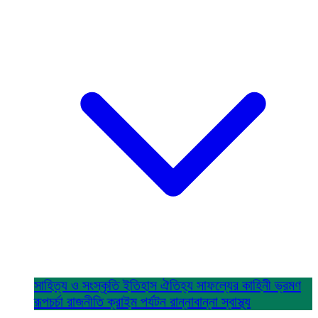
সাহিত্য ও সংস্কৃতি
ইতিহাস ঐতিহ্য
সাফল্যের কাহিনী
ভ্রমণ
রূপচর্চা
রাজনীতি
ক্রাইম
পর্যটন
রান্নাবান্না
স্বাস্থ্য