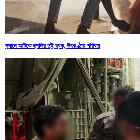
সুদানে আটকে হুগলির দুই যুবক, উৎকণ্ঠায় পরিবার