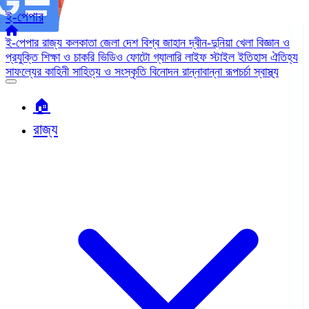
ই-পেপার
ই-পেপার
রাজ্য
কলকাতা
জেলা
দেশ
বিশ্ব জাহান
দ্বীন-দুনিয়া
খেলা
বিজ্ঞান ও
প্রযুক্তি
শিক্ষা ও চাকরি
ভিডিও
ফোটো গ্যালারি
লাইফ স্টাইল
ইতিহাস ঐতিহ্য
সাফল্যের কাহিনী
সাহিত্য ও সংস্কৃতি
বিনোদন
রান্নাবান্না
রূপচর্চা
স্বাস্থ্য
🏠︎
রাজ্য