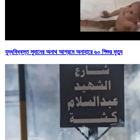
যুদ্ধবিধ্বস্ত সুদানের অনাথ আশ্রমে অনাহারে ৬০ শিশুর মৃত্যু