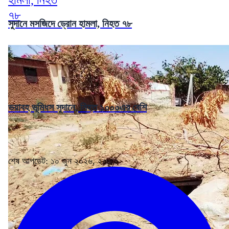
সুদানে মসজিদে ড্রোন হামলা, নিহত ৭৮
ভয়াবহ ভূমিধস সুদানে, নিহত ১০০০এর বেশি
শেষ আপডেট: ১০ জুন ২০২৬, ২০:৫০