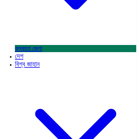
কলকাতা
জেলা
দেশ
বিশ্ব জাহান