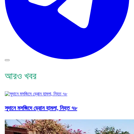
আরও খবর
সুদানে মসজিদে ড্রোন হামলা, নিহত ৭৮