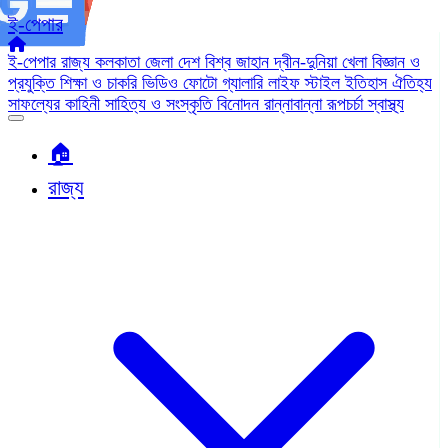
ই-পেপার
ই-পেপার
রাজ্য
কলকাতা
জেলা
দেশ
বিশ্ব জাহান
দ্বীন-দুনিয়া
খেলা
বিজ্ঞান ও
প্রযুক্তি
শিক্ষা ও চাকরি
ভিডিও
ফোটো গ্যালারি
লাইফ স্টাইল
ইতিহাস ঐতিহ্য
সাফল্যের কাহিনী
সাহিত্য ও সংস্কৃতি
বিনোদন
রান্নাবান্না
রূপচর্চা
স্বাস্থ্য
🏠︎
রাজ্য