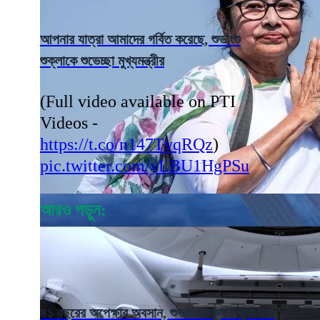
আপনার যাত্রা আমাদের গর্বিত করেছে, শুভাংশু
শুক্লাকে শুভেচ্ছা মুখ্যমন্ত্রীর
(Full video available on PTI
Videos -
https://t.co/n147TvqRQz
)
pic.twitter.com/yLBU1HgPSu
আরও পড়ুন:
৪১ বছরের অপেক্ষার অবসান, শুভাংশু শুক্লার হাত ধরে