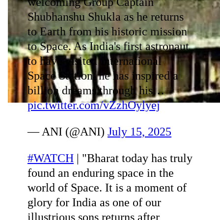
welcoming Group Captain
Shubhanshu Shukla as he returns
to Earth from his historic mission
to Space. As India's first astronaut
to have visited International
Space Station, he has inspired a
billion dreams through his…
pic.twitter.com/vZzhOylyej
— ANI (@ANI)
July 15, 2025
#WATCH
| "Bharat today has truly
found an enduring space in the
world of Space. It is a moment of
glory for India as one of our
illustrious sons returns after