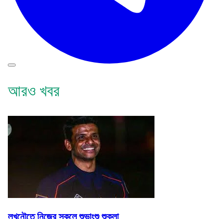
আরও খবর
লখনৌতে নিজের স্কুলে শুভাংশু শুক্লা