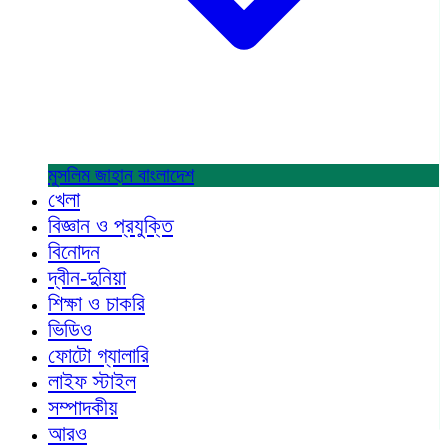
মুসলিম জাহান
বাংলাদেশ
খেলা
বিজ্ঞান ও প্রযুক্তি
বিনোদন
দ্বীন-দুনিয়া
শিক্ষা ও চাকরি
ভিডিও
ফোটো গ্যালারি
লাইফ স্টাইল
সম্পাদকীয়
আরও