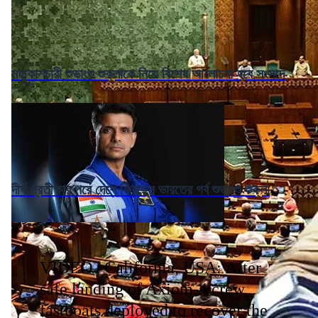
মহাকাশচারী শুভাংশু শুক্লাকে নিয়ে বিশেষ আলোচনা হবে সংসদে
দীর্ঘ প্রতীক্ষার পরে দেশে ফিরছেন ভারতের গর্ব শুভাংশু শুক্লা
VIDEO | California, USA: After
safe landing of Axiom-4 crew,
fastboats deployed to recover the