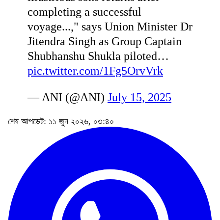
completing a successful
voyage...," says Union Minister Dr
Jitendra Singh as Group Captain
Shubhanshu Shukla piloted…
pic.twitter.com/1Fg5OrvVrk
— ANI (@ANI)
July 15, 2025
শেষ আপডেট: ১১ জুন ২০২৬, ০৩:৪০