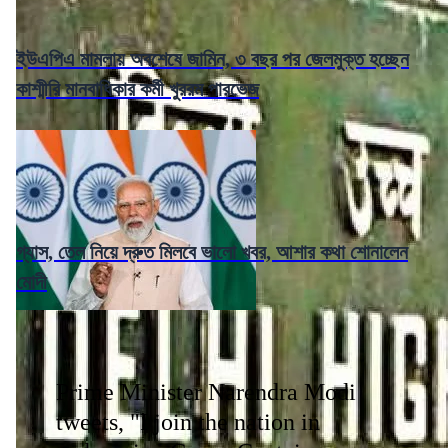
ইউএপিএ মামলায় অবশেষে জামিন, ৩ বছর পর জেলমুক্ত হচ্ছেন
কাশ্মীরি মানবাধিকার কর্মী খুররম পারভেজ
গ্যাস, তেল নিয়ে দ্রুত মিলবে ভালো খবর, আশার কথা শোনালেন
মোদী
Prime Minister Narendra Modi
tweets, "I join the nation in