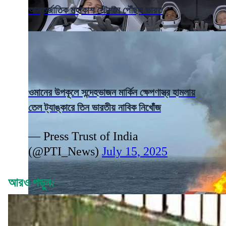
আন্তর্জাতিক মহাকাশ স্টেশনে পৌঁছল ভারত
ওমানের উপকূলে সন্দেহভাজন মার্কিন ক্ষেপণাস্ত্র হামলায়
তেল ট্যাঙ্কারে তিন ভারতীয় নাবিক নিখোঁজ
— Press Trust of India
(@PTI_News)
July 15, 2025
আরও পড়ুন: