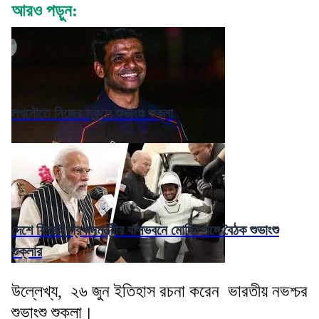
আরও পড়ুন:
লখনৌতে নিজের স্কুলে শুভাংশু শুক্লা
দেশে ফিরেই প্রধানমন্ত্রীর বাসভবনে মোদির সঙ্গে বৈঠক শুভাংশু
শুক্লার
উল্লেখ্য, ২৬ জুন ইতিহাস রচনা করেন ভারতীয় নভশ্চর
শুভাংশু শুক্লা।