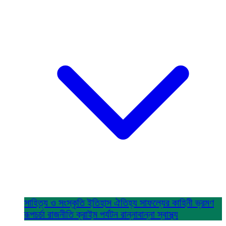
সাহিত্য ও সংস্কৃতি
ইতিহাস ঐতিহ্য
সাফল্যের কাহিনী
ভ্রমণ
রূপচর্চা
রাজনীতি
ক্রাইম
পর্যটন
রান্নাবান্না
স্বাস্থ্য