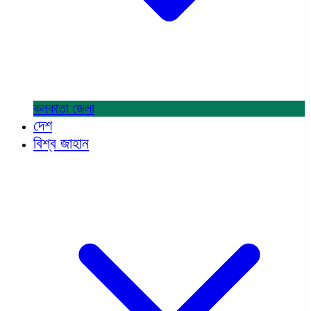
কলকাতা
জেলা
দেশ
বিশ্ব জাহান