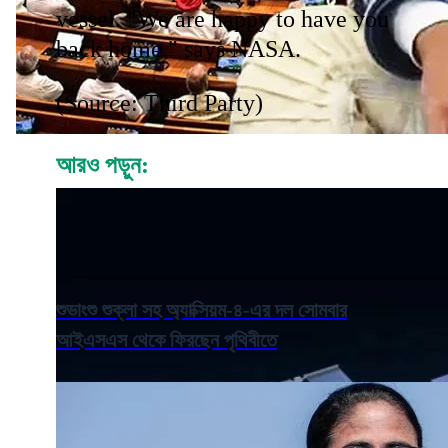
vessel. "We are happy to have you
back home," says NASA.
(Source: Third Party)
আরও পড়ুন:
শুভাংশু শুক্লা সহ অ্যাক্সিয়ম-৪-এর দল সোমবার
আইএসএস থেকে ফিরছেন পৃথিবীতে