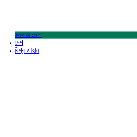
কলকাতা
জেলা
দেশ
বিশ্ব জাহান