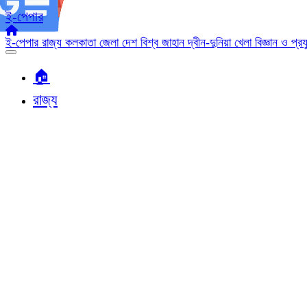
ই-পেপার
ই-পেপার
রাজ্য
কলকাতা
জেলা
দেশ
বিশ্ব জাহান
দ্বীন-দুনিয়া
খেলা
বিজ্ঞান ও প্র
🏠︎
রাজ্য