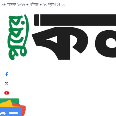
০৮ আগস্ট ২০২৬
●
শনিবার
●
২৩ শ্রাবণ ১৪৩৩