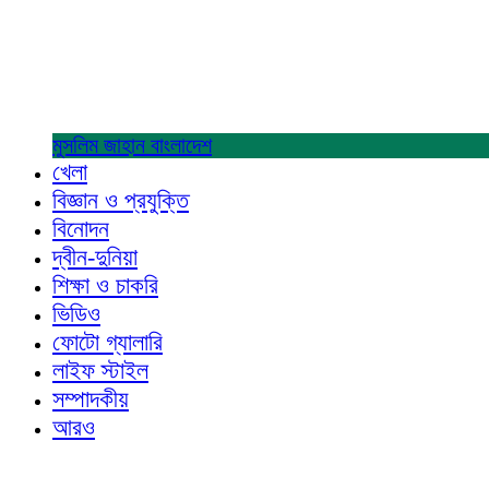
মুসলিম জাহান
বাংলাদেশ
খেলা
বিজ্ঞান ও প্রযুক্তি
বিনোদন
দ্বীন-দুনিয়া
শিক্ষা ও চাকরি
ভিডিও
ফোটো গ্যালারি
লাইফ স্টাইল
সম্পাদকীয়
আরও