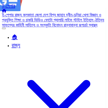
ই-পেপার
ই-পেপার
রাজ্য
কলকাতা
জেলা
দেশ
বিশ্ব জাহান
দ্বীন-দুনিয়া
খেলা
বিজ্ঞান ও
প্রযুক্তি
শিক্ষা ও চাকরি
ভিডিও
ফোটো গ্যালারি
লাইফ স্টাইল
ইতিহাস ঐতিহ্য
সাফল্যের কাহিনী
সাহিত্য ও সংস্কৃতি
বিনোদন
রান্নাবান্না
রূপচর্চা
স্বাস্থ্য
🏠︎
রাজ্য