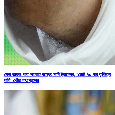
ফের ভারত-পাক সংঘাত বন্ধের দাবি ট্রাম্পের, 'মোট ৭০ বার কৃতিত্ব
দাবি' খোঁচা কংগ্রেসের