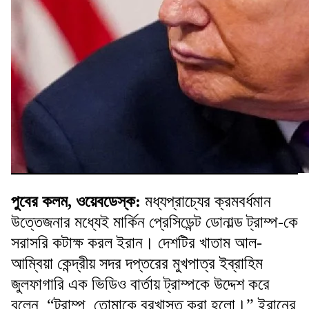
পুবের কলম, ওয়েবডেস্ক:
মধ্যপ্রাচ্যের ক্রমবর্ধমান
উত্তেজনার মধ্যেই মার্কিন প্রেসিডেন্ট ডোনাল্ড ট্রাম্প-কে
সরাসরি কটাক্ষ করল ইরান। দেশটির খাতাম আল-
আম্বিয়া কেন্দ্রীয় সদর দপ্তরের মুখপাত্র ইব্রাহিম
জুলফাগারি এক ভিডিও বার্তায় ট্রাম্পকে উদ্দেশ করে
বলেন, “ট্রাম্প, তোমাকে বরখাস্ত করা হলো।” ইরানের