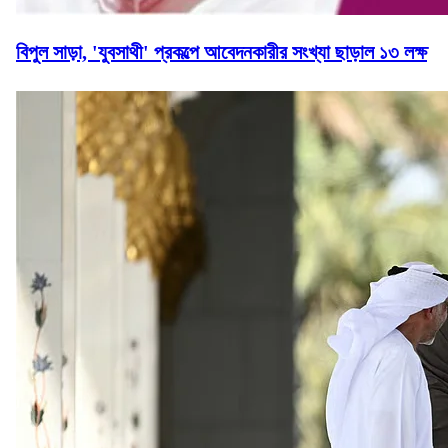
বিপুল সাড়া, 'যুবসাথী' প্রকল্পে আবেদনকারীর সংখ্যা ছাড়াল ১৩ লক্ষ