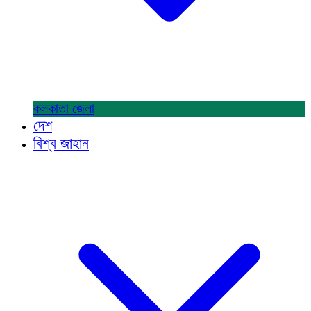
কলকাতা
জেলা
দেশ
বিশ্ব জাহান