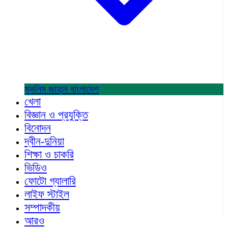
মুসলিম জাহান
বাংলাদেশ
খেলা
বিজ্ঞান ও প্রযুক্তি
বিনোদন
দ্বীন-দুনিয়া
শিক্ষা ও চাকরি
ভিডিও
ফোটো গ্যালারি
লাইফ স্টাইল
সম্পাদকীয়
আরও