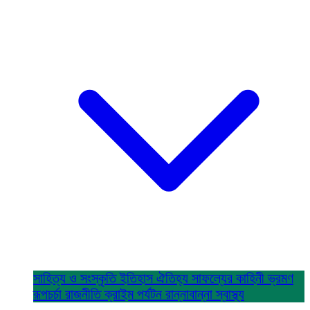
সাহিত্য ও সংস্কৃতি
ইতিহাস ঐতিহ্য
সাফল্যের কাহিনী
ভ্রমণ
রূপচর্চা
রাজনীতি
ক্রাইম
পর্যটন
রান্নাবান্না
স্বাস্থ্য