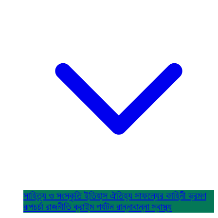
সাহিত্য ও সংস্কৃতি
ইতিহাস ঐতিহ্য
সাফল্যের কাহিনী
ভ্রমণ
রূপচর্চা
রাজনীতি
ক্রাইম
পর্যটন
রান্নাবান্না
স্বাস্থ্য