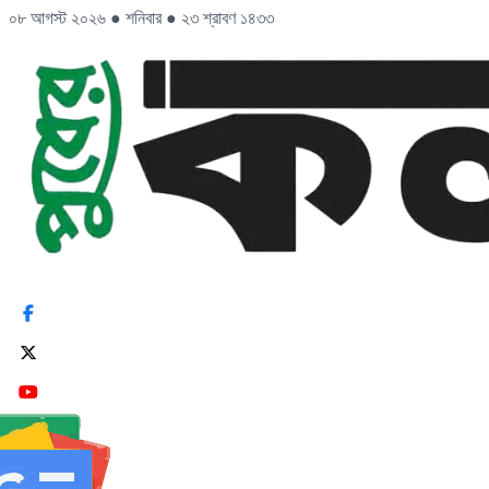
০৮ আগস্ট ২০২৬
●
শনিবার
●
২৩ শ্রাবণ ১৪৩৩