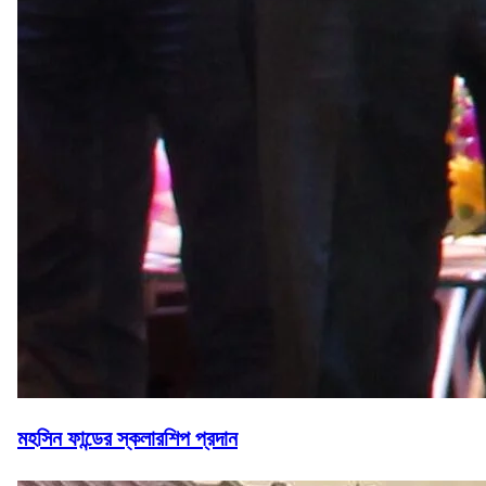
মহসিন ফান্ডের স্কলারশিপ প্রদান