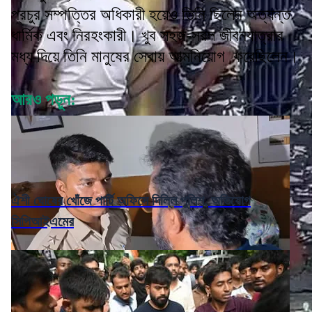
প্রচুর সম্পত্তির অধিকারী হয়েও তিনি ছিলেন অত্যন্ত
ধার্মিক এবং নিরহংকারী। খুব সহজ-সরল জীবনযাত্রার
মধ্য দিয়ে তিনি মানুষের সেবায় আত্মনিয়োগ করেছিলেন।
আরও পড়ুন:
ঐশী ঘোষের খোঁজে পার্টি অফিসে দিল্লি পুলিশ, অভিযোগ
সিপিআইএমের