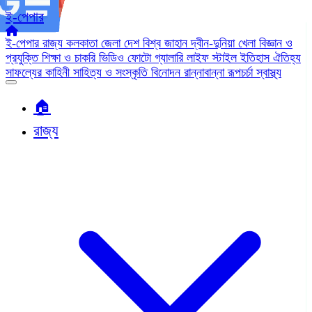
ই-পেপার
ই-পেপার
রাজ্য
কলকাতা
জেলা
দেশ
বিশ্ব জাহান
দ্বীন-দুনিয়া
খেলা
বিজ্ঞান ও
প্রযুক্তি
শিক্ষা ও চাকরি
ভিডিও
ফোটো গ্যালারি
লাইফ স্টাইল
ইতিহাস ঐতিহ্য
সাফল্যের কাহিনী
সাহিত্য ও সংস্কৃতি
বিনোদন
রান্নাবান্না
রূপচর্চা
স্বাস্থ্য
🏠︎
রাজ্য