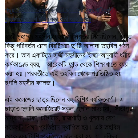
পড়ুয়াদের উপর পদক্ষেপ বন্ধ না হলে ফের 'বৃহৎ শান্তিপূর্ণ
প্রতিবাদে'র পথে হাঁটার কড়া বার্তা অভিজিতের
হাজী মুহাম্মদ মহসীন যেভাবে দানপত্র লিখেছিলেন, তাতে
কিছু পরিবর্তন এনে ব্রিটিশরা দু’টি আলাদা তহবিল গঠন
করে। তার একটিতে হাজী মহসীনের ইচ্ছা অনুযায়ী ধর্মীয়
কর্মকাণ্ডে ব্যয়, আরেকটি ফান্ড থেকে শিক্ষাখাতে ব্যয়
করা হয়।পরবর্তীতে এই তহবিল থেকে প্রতিষ্ঠিত হয়
হুগলি মহসীন কলেজ।
এই কলেজের ছাত্র ছিলেন বহু বিশিষ্ট ব্যক্তিবর্গ। এ
ছাড়াও হুগলি কলেজিয়েট স্কুল, হুগলি মাদ্রাসা, সীতাপুর
মাদ্রাসা, ঢাকা, চট্টগ্রাম, রাজশাহী ও খুলনায় বেশ
কয়েকটি শিক্ষা প্রতিষ্ঠান স্থাপিত হয়। এই তহবিল
থেকে একটি শিক্ষাবৃত্তিও চালু করা হয়, যা দরিদ্র-