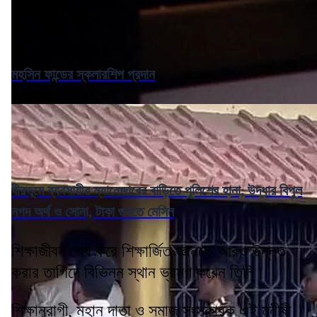
মহসিন ফান্ডের স্কলারশিপ প্রদান
বীরভূমে ব্যবসায়ীর ম্যানেজারের বাড়িতে পুলিশের হানা, উদ্ধার বিপুল
নগদ অর্থ ও সোনা, টাকা গুনতে মেসিন
শিক্ষাজীবন শেষ করে শিক্ষার্জিত জ্ঞানকে আরও উন্নত
করার তাগিদে বিভিন্ন স্থান ভ্রমণ করেন তিনি।
শিক্ষানুরাগী, মহান দাতা ও সমাজ সংস্কারক এই মনীষী