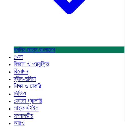
মুসলিম জাহান
বাংলাদেশ
খেলা
বিজ্ঞান ও প্রযুক্তি
বিনোদন
দ্বীন-দুনিয়া
শিক্ষা ও চাকরি
ভিডিও
ফোটো গ্যালারি
লাইফ স্টাইল
সম্পাদকীয়
আরও