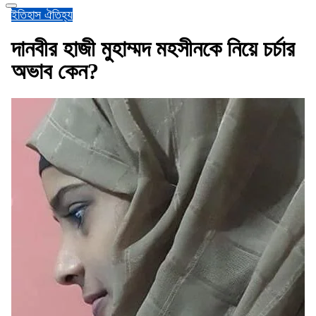
ইতিহাস ঐতিহ্য
দানবীর হাজী মুহাম্মদ মহসীনকে নিয়ে চর্চার
অভাব কেন?