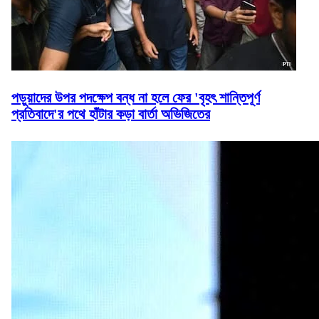
পড়ুয়াদের উপর পদক্ষেপ বন্ধ না হলে ফের 'বৃহৎ শান্তিপূর্ণ
প্রতিবাদে'র পথে হাঁটার কড়া বার্তা অভিজিতের