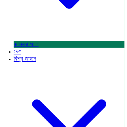
কলকাতা
জেলা
দেশ
বিশ্ব জাহান