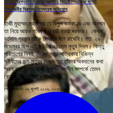
সংসদে প্রশ্নফাঁস বিরোধী বিল নিয়ে বিতর্কে প্রিয়াঙ্কা গান্ধী,
শিক্ষামন্ত্রীর বিরুদ্ধে বিস্ফোরক অভিযোগ
হাজী মুহাম্মদ মহসীনের যে বিপুল কর্মকাণ্ড এবং অবদান
তা নিয়ে আরও গবেষণা ও চর্চা হওয়া দরকার। কেননা,
বর্তমান প্রজন্ম তাঁকে সেভাবে মনে রাখেনি। গত ২৯
নভেম্বর ছিল এই মনীষীর ২১১তম মৃত্যু দিবস। কিন্তু
পরিতাপের বিষয়, দৈনিক পত্র-পত্রিকায় বিভিন্ন
মনীষীদের জন্ম-মৃত্যুর দিনগুলিতে তাঁদের অবদানের কথা
স্মরণ করা হলেও হাজী মুহাম্মদ মহসীন সম্পর্কে তেমন
কোনও নিবন্ধ চোখে পড়েনি।
শেষ আপডেট: ২৯ জুলাই ২০২৬, ১২:৫০