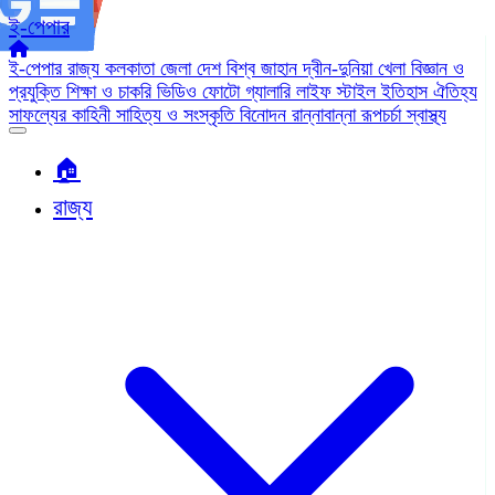
ই-পেপার
ই-পেপার
রাজ্য
কলকাতা
জেলা
দেশ
বিশ্ব জাহান
দ্বীন-দুনিয়া
খেলা
বিজ্ঞান ও
প্রযুক্তি
শিক্ষা ও চাকরি
ভিডিও
ফোটো গ্যালারি
লাইফ স্টাইল
ইতিহাস ঐতিহ্য
সাফল্যের কাহিনী
সাহিত্য ও সংস্কৃতি
বিনোদন
রান্নাবান্না
রূপচর্চা
স্বাস্থ্য
🏠︎
রাজ্য