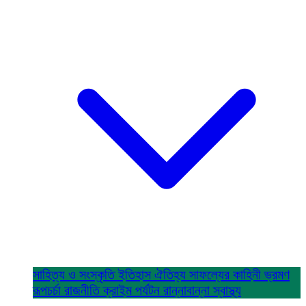
সাহিত্য ও সংস্কৃতি
ইতিহাস ঐতিহ্য
সাফল্যের কাহিনী
ভ্রমণ
রূপচর্চা
রাজনীতি
ক্রাইম
পর্যটন
রান্নাবান্না
স্বাস্থ্য