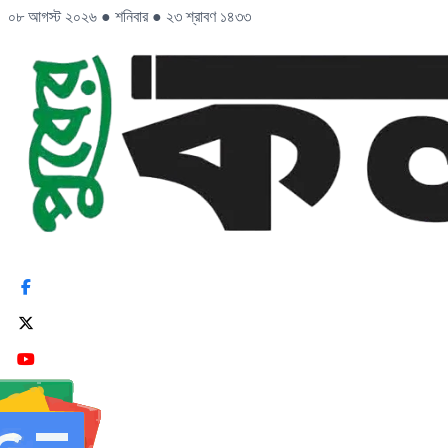
০৮ আগস্ট ২০২৬
●
শনিবার
●
২৩ শ্রাবণ ১৪৩৩