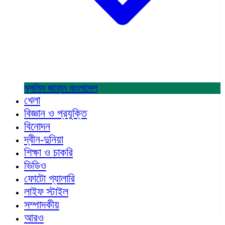
মুসলিম জাহান
বাংলাদেশ
খেলা
বিজ্ঞান ও প্রযুক্তি
বিনোদন
দ্বীন-দুনিয়া
শিক্ষা ও চাকরি
ভিডিও
ফোটো গ্যালারি
লাইফ স্টাইল
সম্পাদকীয়
আরও