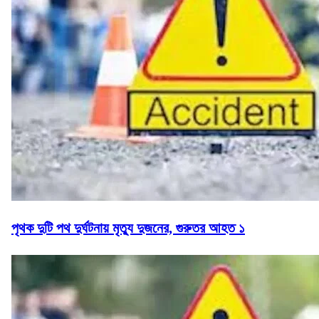
পৃথক দুটি পথ দুর্ঘটনায় মৃত্যু দুজনের, গুরুতর আহত ১