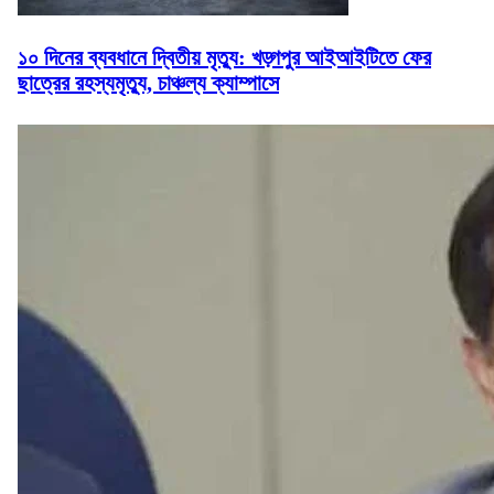
১০ দিনের ব্যবধানে দ্বিতীয় মৃত্যু: খড়্গপুর আইআইটিতে ফের
ছাত্রের রহস্যমৃত্যু, চাঞ্চল্য ক্যাম্পাসে