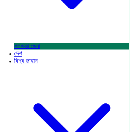
কলকাতা
জেলা
দেশ
বিশ্ব জাহান