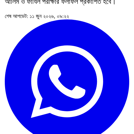
আলিম ও ফাযিল পরীক্ষার ফলাফল প্রকাশিত হবে।
শেষ আপডেট: ১১ জুন ২০২৬, ০৯:২২