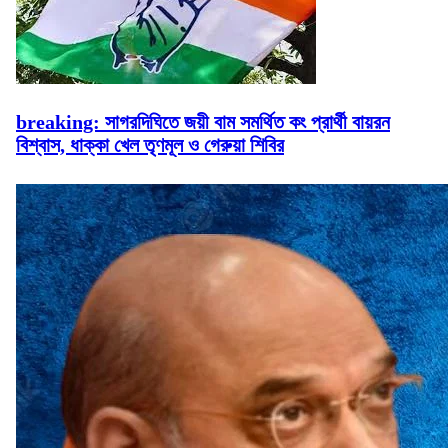
breaking: সাগরদিঘিতে জয়ী বাম সমর্থিত কং প্রার্থী বায়রন
বিশ্বাস, ধাক্কা খেল তৃণমূল ও গেরুয়া শিবির