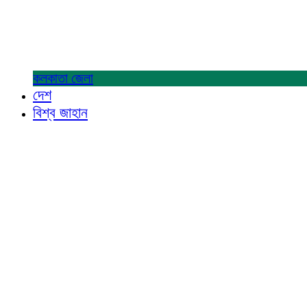
কলকাতা
জেলা
দেশ
বিশ্ব জাহান