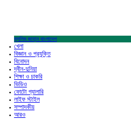
মুসলিম জাহান
বাংলাদেশ
খেলা
বিজ্ঞান ও প্রযুক্তি
বিনোদন
দ্বীন-দুনিয়া
শিক্ষা ও চাকরি
ভিডিও
ফোটো গ্যালারি
লাইফ স্টাইল
সম্পাদকীয়
আরও