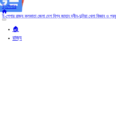
ই-পেপার
ই-পেপার
রাজ্য
কলকাতা
জেলা
দেশ
বিশ্ব জাহান
দ্বীন-দুনিয়া
খেলা
বিজ্ঞান ও প্র
🏠︎
রাজ্য