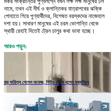
মকর সংক্রান্তির পুণ্যলগ্নে যখন লক্ষ লক্ষ মানুষের ঢল
নামে, তখন এই দীর্ঘ ও ক্লান্তিকর যাত্রাপথের ঝক্কি
পোহাতে গিয়ে পুণ্যার্থীদের, বিশেষত বয়স্কদের নাজেহাল
দশা হয়। সাধারণ মানুষের এই চরম ভোগান্তি থেকে
স্থায়ী রেহাই দিতেই ট্রেন চালুর কথা ভাবা হচ্ছে।
আরও পড়ুন:
বড় দায়িত্ব পেলেন মনোজ, সিইও থেকে হলেন মুখ্যসিচব