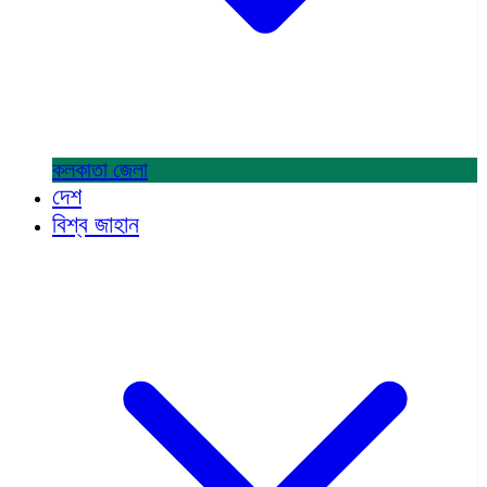
কলকাতা
জেলা
দেশ
বিশ্ব জাহান