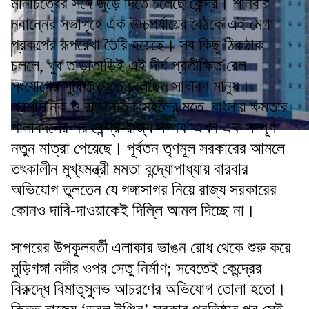
মানচিত্রের সঙ্গে জুড়ে দিতে চলেছে কেন্দ্র। শনিবার
নবান্নের সভাগৃহে এক উচ্চপর্যায়ের বৈঠকে এই মেগা
প্রকল্পের রূপরেখা তৈরি হয়েছে। সব কিছু ঠিকঠাক
চললে, খুব তাড়াতাড়িই এই দীর্ঘ প্রতীক্ষিত রেল
সংযোগের সুবিধা পেতে চলেছেন সাধারণ মানুষ।
প্রশাসনিক ও রাজনৈতিক মহলের মতে, বাংলায় ক্ষমতার
পালাবদলের পর কেন্দ্র-রাজ্য সম্পর্ক এখন এক সম্পূর্ণ
নতুন মাত্রা পেয়েছে। পূর্বতন তৃণমূল সরকারের আমলে
তৎকালীন মুখ্যমন্ত্রী মমতা বন্দ্যোপাধ্যায় বারবার
অভিযোগ তুলতেন যে গঙ্গাসাগর নিয়ে রাজ্য সরকারের
কোনও দাবি-দাওয়াকেই দিল্লি আমল দিচ্ছে না।
সাগরের উপকূলবর্তী এলাকার ভাঙন রোধ থেকে শুরু করে
মুড়িগঙ্গা নদীর ওপর সেতু নির্মাণ; সবেতেই কেন্দ্রের
বিরুদ্ধে বিমাতৃসুলভ আচরণের অভিযোগ তোলা হতো।