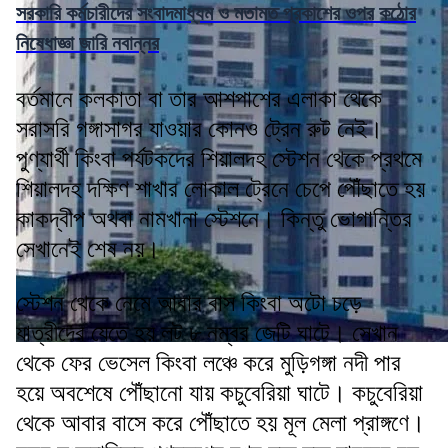
সরকারি কর্মচারীদের সংবাদমাধ্যম ও মতামত প্রকাশের ওপর কঠোর
নিষেধাজ্ঞা জারি নবান্নর
বর্তমানে কলকাতা বা তার আশপাশের এলাকা থেকে
সরাসরি গঙ্গাসাগর যাওয়ার কোনও ট্রেন রুট নেই।
পুণ্যার্থী কিংবা পর্যটকদের শিয়ালদহ স্টেশন থেকে প্রথমে
শিয়ালদহ দক্ষিণ শাখার লোকাল ট্রেনে চেপে পৌঁছাতে হয়
কাকদ্বীপ অথবা নামখানা স্টেশনে। কিন্তু ভোগান্তির
সেখানেই শেষ নয়।
স্টেশন থেকে নেমে আবার বাস কিংবা অটো চড়ে
যাত্রীদের যেতে হয় লট ৮ নম্বর জেটি ঘাটে। সেখান
থেকে ফের ভেসেল কিংবা লঞ্চে করে মুড়িগঙ্গা নদী পার
হয়ে অবশেষে পৌঁছানো যায় কচুবেরিয়া ঘাটে। কচুবেরিয়া
থেকে আবার বাসে করে পৌঁছাতে হয় মূল মেলা প্রাঙ্গণে।