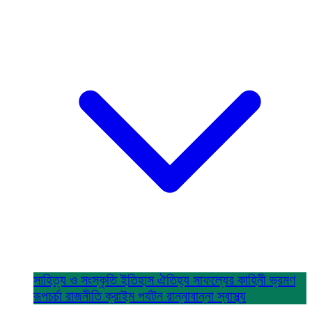
সাহিত্য ও সংস্কৃতি
ইতিহাস ঐতিহ্য
সাফল্যের কাহিনী
ভ্রমণ
রূপচর্চা
রাজনীতি
ক্রাইম
পর্যটন
রান্নাবান্না
স্বাস্থ্য