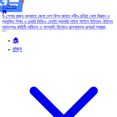
ই-পেপার
ই-পেপার
রাজ্য
কলকাতা
জেলা
দেশ
বিশ্ব জাহান
দ্বীন-দুনিয়া
খেলা
বিজ্ঞান ও
প্রযুক্তি
শিক্ষা ও চাকরি
ভিডিও
ফোটো গ্যালারি
লাইফ স্টাইল
ইতিহাস ঐতিহ্য
সাফল্যের কাহিনী
সাহিত্য ও সংস্কৃতি
বিনোদন
রান্নাবান্না
রূপচর্চা
স্বাস্থ্য
🏠︎
রাজ্য