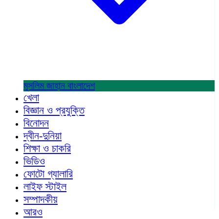
মুসলিম জাহান
বাংলাদেশ
খেলা
বিজ্ঞান ও প্রযুক্তি
বিনোদন
দ্বীন-দুনিয়া
শিক্ষা ও চাকরি
ভিডিও
ফোটো গ্যালারি
লাইফ স্টাইল
সম্পাদকীয়
আরও