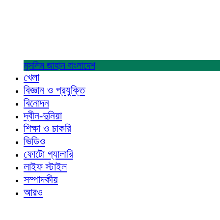
মুসলিম জাহান
বাংলাদেশ
খেলা
বিজ্ঞান ও প্রযুক্তি
বিনোদন
দ্বীন-দুনিয়া
শিক্ষা ও চাকরি
ভিডিও
ফোটো গ্যালারি
লাইফ স্টাইল
সম্পাদকীয়
আরও