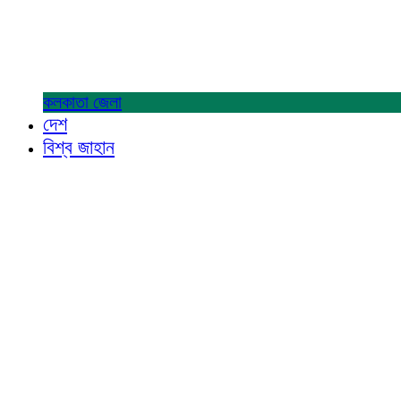
কলকাতা
জেলা
দেশ
বিশ্ব জাহান