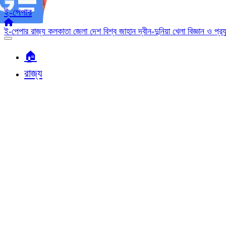
ই-পেপার
ই-পেপার
রাজ্য
কলকাতা
জেলা
দেশ
বিশ্ব জাহান
দ্বীন-দুনিয়া
খেলা
বিজ্ঞান ও প্র
🏠︎
রাজ্য